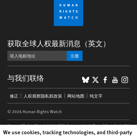
获取全球人权最新消息（英文）
注册
BlueSky
X
Faceboo
YouTu
Ins
与我们联络
Footer
修正
人权观察隐私权政策
网站地图
纯文字
menu
© 2026 Human Rights Watch
Human Rights Watch
| 350 Fifth Avenue, 34th Floor | New York,
NY
Human Rights Watch cookie preferences
We use cookies, tracking technologies, and third-party
10118-3299
USA
|
t
1.212.290.4700