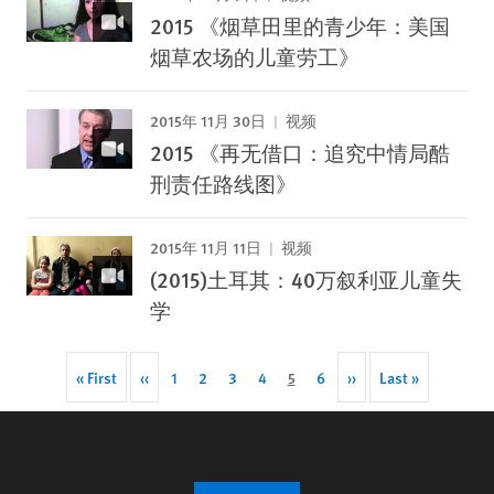
2015 《烟草田里的青少年：美国
烟草农场的儿童劳工》
2015年 11月 30日
视频
2015 《再无借口：追究中情局酷
刑责任路线图》
2015年 11月 11日
视频
(2015)土耳其：40万叙利亚儿童失
学
Pagination
First
« First
Previous
‹‹
Page
1
Page
2
Page
3
Page
4
Current
5
Page
6
Next
››
Last
Last »
page
page
page
page
page