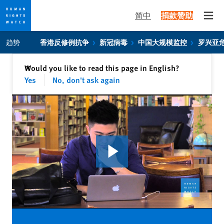
简中
捐款赞助
Open
Skip
Skip
趋势
香港反修例抗争
新冠病毒
中国大规模监控
罗兴亚
to
to
cookie
main
关闭
Would you like to read this page in English?
✕
privacy
content
Yes
No, don't ask again
notice