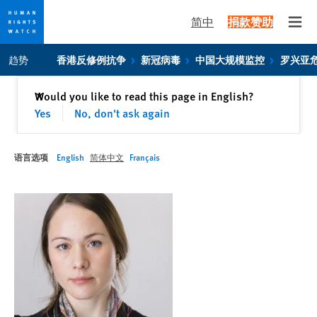
简中
捐款赞助
Open
Skip
Skip
趋势
香港反修例抗争
新冠病毒
中国大规模监控
罗兴亚
to
to
cookie
main
关闭
Would you like to read this page in English?
✕
privacy
content
Yes
No, don't ask again
notice
语言选项
English
简体中文
Français