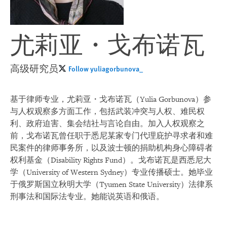
尤莉亚・戈布诺瓦
高级研究员
Follow yuliagorbunova_
基于律师专业，尤莉亚・戈布诺瓦（Yulia Gorbunova）参
与人权观察多方面工作，包括武装冲突与人权、难民权
利、政府迫害、集会结社与言论自由。加入人权观察之
前，戈布诺瓦曾任职于悉尼某家专门代理庇护寻求者和难
民案件的律师事务所，以及波士顿的捐助机构身心障碍者
权利基金（Disability Rights Fund）。戈布诺瓦是西悉尼大
学（University of Western Sydney）专业传播硕士。她毕业
于俄罗斯国立秋明大学（Tyumen State University）法律系
刑事法和国际法专业。她能说英语和俄语。