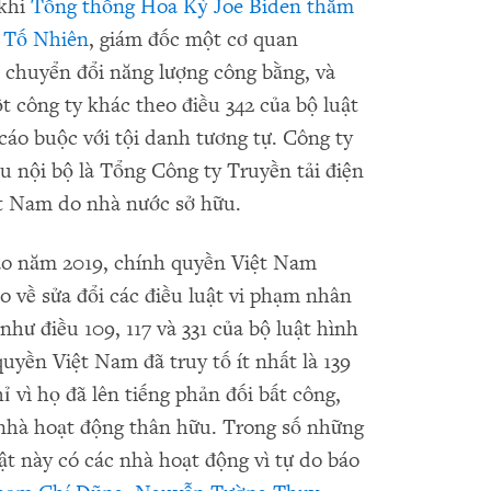
 khi
Tổng thống Hoa Kỳ Joe Biden thăm
 Tố Nhiên
, giám đốc một cơ quan
ề chuyển đổi năng lượng công bằng, và
t công ty khác theo điều 342 của bộ luật
 cáo buộc với tội danh tương tự. Công ty
ệu nội bộ là Tổng Công ty Truyền tải điện
ệt Nam do nhà nước sở hữu.
ào năm 2019, chính quyền Việt Nam
 về sửa đổi các điều luật vi phạm nhân
như điều 109, 117 và 331 của bộ luật hình
yền Việt Nam đã truy tố ít nhất là 139
ỉ vì họ đã lên tiếng phản đối bất công,
nhà hoạt động thân hữu. Trong số những
ật này có các nhà hoạt động vì tự do báo