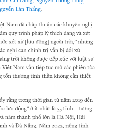
hạm Chí Dũng, Nguyễn Tường Thụy,
Nguyễn Lân Thắng
.
iệt Nam đã chấp thuận các khuyến nghị
đảm quy trình pháp lý thích đáng và xét
ức xét xử [lưu động] ngoài trời,” nhưng
c nghi can chính trị vẫn bị đối xử
áng trời không được tiếp xúc với luật sư
n Việt Nam vẫn tiếp tục mở các phiên tòa
g tổn thương tinh thần không cần thiết
y rằng trong thời gian từ năm 2019 đến
a lưu động” ở ít nhất là 55 tỉnh – tương
và năm thành phố lớn là Hà Nội, Hải
nh và Đà Nẵng. Năm 2022, riêng tỉnh