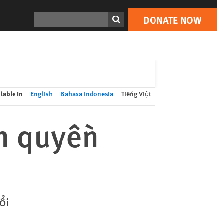
DONATE NOW
Print
Search
DONATE NOW
lable In
English
Bahasa Indonesia
Tiếng Việt
n quyền
ổi