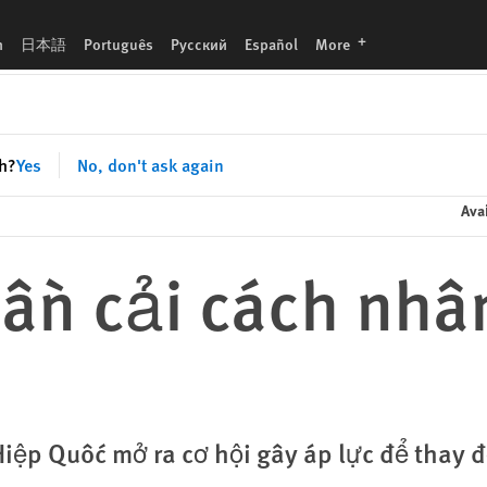
languages
h
日本語
Português
Русский
Español
More
sh?
Yes
No, don't ask again
Avai
Cần cải cách nhâ
 Hiệp Quốc mở ra cơ hội gây áp lực để thay đ