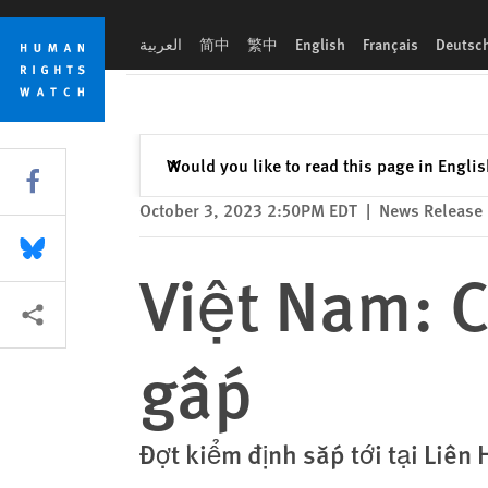
Skip
Skip
Việt Nam: Cần cải cách nhân quyền gấp
to
to
العربية
简中
繁中
English
Français
Deutsc
cookie
main
privacy
content
notice
Close
Would you like to read this page in Engli
✕
Share this via Facebook
October 3, 2023 2:50PM EDT
|
News Release
Share this via Bluesky
Việt Nam: 
More sharing options
gấp
Đợt kiểm định sắp tới tại Liên