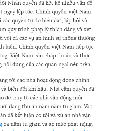
dõi Nhân quyền đã liệt kê nhiều vấn đề
t ngay lập tức. Chính quyền Việt Nam
i các quyền tự do biểu đạt, lập hội và
m quy trình pháp lý thích đáng và xét
i với cả các vụ án hình sự thông thường
nh kiến. Chính quyền Việt Nam tiếp tục
ưỡng. Việt Nam cần chấp thuận và thực
g nội dung của các quan ngại nêu trên.
ang tới các nhà hoạt động dòng chính
g và biến đổi khí hậu. Nhà cầm quyền đã
ạo để truy tố các nhà vận động môi
gười đang thụ án năm năm tù giam. Vào
n đã kết luận có tội và xử án nhà vận
g
ba năm tù giam và áp mức phạt nặng.