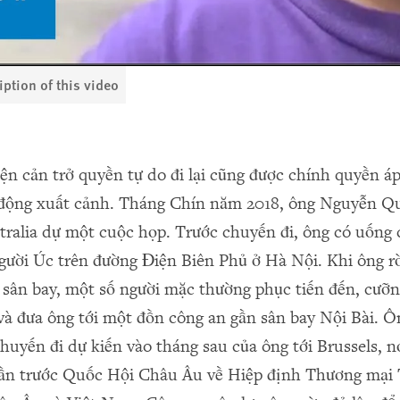
iption of this video
iện cản trở quyền tự do đi lại cũng được chính quyền 
 động xuất cảnh. Tháng Chín năm 2018, ông Nguyễn Q
stralia dự một cuộc họp. Trước chuyến đi, ông có uống 
gười Úc trên đường Điện Biên Phủ ở Hà Nội. Khi ông r
a sân bay, một số người mặc thường phục tiến đến, cưỡn
và đưa ông tới một đồn công an gần sân bay Nội Bài. Ô
huyến đi dự kiến vào tháng sau của ông tới Brussels, n
rần trước Quốc Hội Châu Âu về Hiệp định Thương mại 