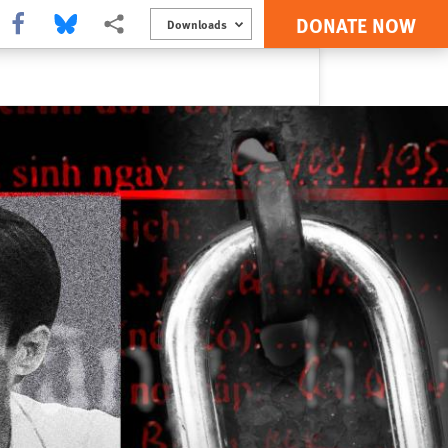
DONATE NOW
Share this via Facebook
Share this via Bluesky
More sharing options
Downloads