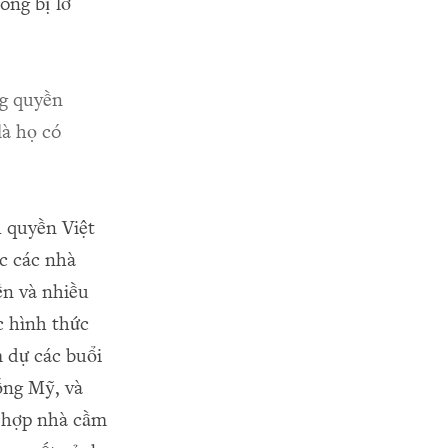
ông bị lỡ
ng quyền
là họ có
h quyền Việt
ộc các nhà
ền và nhiều
c hình thức
m dự các buổi
hống Mỹ, và
g hợp nhà cầm