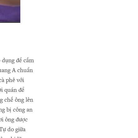
áp dụng để cấm
uang A chuẩn
cà phê với
ời quán để
g chế ông lên
ng bị công an
ơi ông được
Tự do giữa