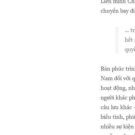
Liên minh Châ
chuyến bay đi
… t
hết 
quyề
Bản phúc trìn
Nam đối với q
hoạt động, nh
người khác ph
câu lưu khác 
biểu tình, ph
nhiều sự kiện