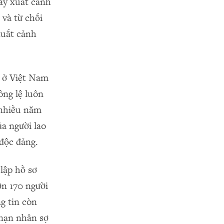
ay xuất cảnh
 và từ chối
xuất cảnh
i ở Việt Nam
ông lệ luôn
 nhiều năm
a người lao
độc đảng.
lập hồ sơ
ơn 170 người
g tin còn
 nạn nhân sợ