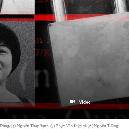
Video
hí Dũng, (4) Nguyễn Thúy Hạnh, (5) Phạm Văn Điệp, và (6 )Nguyễn Tường