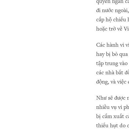
quyền ngăn cả
đi nước ngoài,
cấp hộ chiếu 
hoặc trở về V
Các hành vi v
hay bị bỏ qua
tập trung vào
các nhà bất đ
động, và việc
Như sẽ được n
nhiều vụ vi p
bị cấm xuất c
thiếu hụt do 