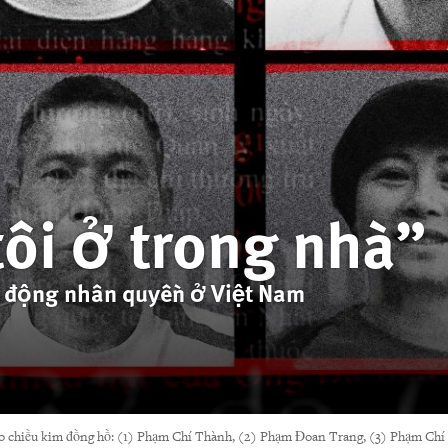
ôi ở trong nhà”
ạt động nhân quyền ở Việt Nam
 theo chiều kim đồng hồ: (1) Phạm Chí Thành, (2) Phạm Đoan Trang, (3) Phạm C