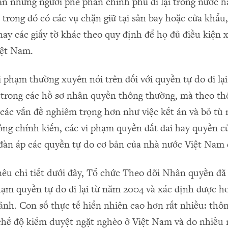
n những người phê phán chính phủ đi lại trong nước h
 trong đó có các vụ chặn giữ tại sân bay hoặc cửa khẩu,
hay các giấy tờ khác theo quy định để họ đủ điều kiện 
iệt Nam.
i phạm thường xuyên nói trên đối với quyền tự do đi lạ
 trong các hồ sơ nhân quyền thông thường, mà theo th
 các vấn đề nghiêm trọng hơn như việc kết án và bỏ tù
ồng chính kiến, các vi phạm quyền đất đai hay quyền củ
 đàn áp các quyền tự do cơ bản của nhà nước Việt Nam 
êu chi tiết dưới đây, Tổ chức Theo dõi Nhân quyền đã 
hạm quyền tự do đi lại từ năm 2004 và xác định được h
ảnh. Con số thực tế hiển nhiên cao hơn rất nhiều: thôn
chế độ kiểm duyệt ngặt nghèo ở Việt Nam và do nhiều