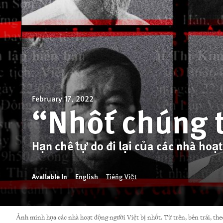
February 17, 2022
“Nhốt chúng t
Hạn chế tự do đi lại của các nhà ho
Available In
English
Tiếng Việt
Ảnh minh họa các nhà hoạt động người Việt bị nhốt. Từ trên, bên trái,