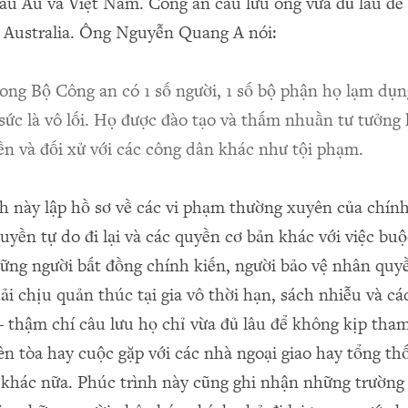
u Âu và Việt Nam. Công an câu lưu ông vừa đủ lâu để 
 Australia. Ông Nguyễn Quang A nói:
rong Bộ Công an có 1 số người, 1 số bộ phận họ lạm dụ
sức là vô lối. Họ được đào tạo và thấm nhuần tư tưởng 
n và đối xử với các công dân khác như tội phạm.
h này lập hồ sơ về các vi phạm thường xuyên của chín
uyền tự do đi lại và các quyền cơ bản khác với việc bu
ững người bất đồng chính kiến, người bảo vệ nhân quy
ải chịu quản thúc tại gia vô thời hạn, sách nhiễu và cá
– thậm chí câu lưu họ chỉ vừa đủ lâu để không kịp tha
iên tòa hay cuộc gặp với các nhà ngoại giao hay tổng t
 khác nữa. Phúc trình này cũng ghi nhận những trườn