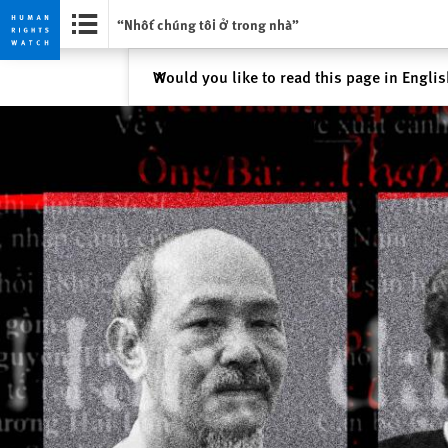
“Nhốt chúng tôi ở trong nhà”
Skip
Skip
Close
Would you like to read this page in Engli
✕
to
to
cookie
main
privacy
content
notice