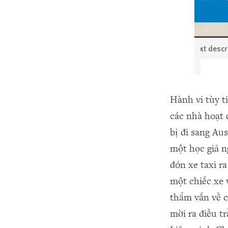
Read a text descr
Hành vi tùy t
các nhà hoạt
bị đi sang Au
một học giả n
đón xe taxi r
một chiếc xe 
thẩm vấn về c
mời ra điều t