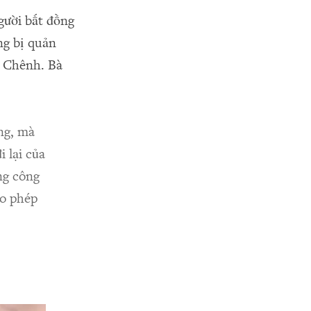
gười bất đồng
ng bị quản
c Chênh. Bà
ng, mà
 lại của
ng công
ho phép