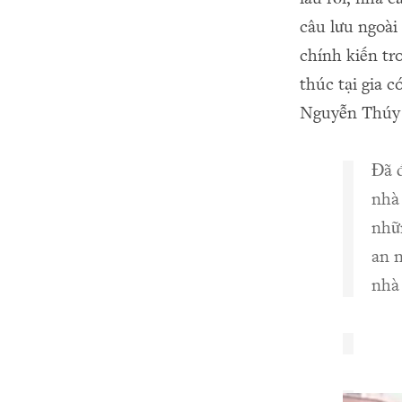
câu lưu ngoài
chính kiến tr
thúc tại gia
Nguyễn Thúy 
Đã đ
nhà
nhữ
an n
nhà