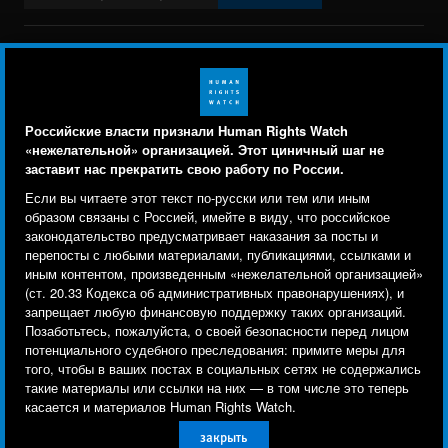
BlueSky
X
Faceboo
YouTu
Ins
Свяжитесь с нами
Footer
Заявление о политике конфиденциальности
Карта сайта
Российские власти признали Human Rights Watch
menu
«нежелательной» организацией. Этот циничный шаг не
Text Version
заставит нас прекратить свою работу по России.
Human Rights Watch cookie preferences
Мы используем файлы cookie, технологии
Если вы читаете этот текст по-русски или тем или иным
© 2026 Human Rights Watch
отслеживания и сторонние аналитические
образом связаны с Россией, имейте в виду, что российское
законодательство предусматривает наказания за посты и
инструменты, чтобы лучше понять, кто посещает
Human Rights Watch
| 350 Fifth Avenue, 34th Floor | New York,
NY
перепосты с любыми материалами, публикациями, ссылками и
сайт, и улучшить ваш опыт взаимодействия с ним.
10118-3299
USA
|
t
1.212.290.4700
иным контентом, произведенным «нежелательной организацией»
(ст. 20.33 Кодекса об административных правонарушениях), и
Используя наш сайт, вы соглашаетесь с этим.
Human Rights Watch
is a 501(C)(3) nonprofit registered in the US
запрещает любую финансовую поддержку таких организаций.
Ознакомьтесь с нашей
политикой
Позаботьтесь, пожалуйста, о своей безопасности перед лицом
under EIN: 13-2875808
потенциального судебного преследования: примите меры для
конфиденциальности,
чтобы узнать, для чего
того, чтобы в ваших постах в социальных сетях не содержались
используются файлы cookie и как изменить ваши
такие материалы или ссылки на них — в том числе это теперь
настройки.
касается и материалов Human Rights Watch.
закрыть
Другое
Принять