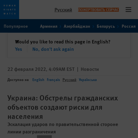
Русский
ПОЖЕРТВОВАТЬ СЕЙЧАС
Open
Skip
Skip
Популярное
Армения
Азербайджан
Беларусь
Россия
to
to
cookie
main
закрыть
Would you like to read this page in English?
✕
privacy
content
Yes
No, don't ask again
notice
22 февраля 2022, 4:09AM EST
|
Новости
Доступно на
English
Français
Русский
Українська
Украина: Обстрелы гражданских
объектов создают риски для
населения
Эскалация ударов по правительственной стороне
линии разграничения