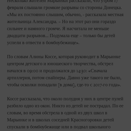
Несколько жителей Марьинки рассказали, что утром 17
февраля слышали громкие разрывы со стороны Донецка.
«Мы их постоянно слышим, обычно, - рассказала местная
жительница Александра. – Но на этот раз они гораздо
сильнее и намного громче. Я насчитала не меньше
двадцати разрывов… Подумала еще – только бы детей
успели в отвести в бомбоубежище».
По словам Алины Коссе, которая руководит в Марьинке
центром детского и юношеского творчества, обстрел
начался в 09:00 и продолжался до 14:30: «Сначала
артиллерия, потом снайперы. Давно уже такого не было,
чтобы осколки попадали [в дома], где-то с 2017-го года».
Коссе рассказала, что около полудня у них в центре пулей
разбило одно из окон. Никто из детей не пострадал. По ее
словам, во время обстрела в одной из двух школ в
Марьинке и в школах соседней Красногоровки детей
спускали в бомбоубежище или в подвал школьного