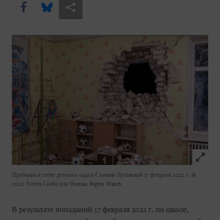
Share this via Facebook
Share this via Bluesky
Share this via Поделиться
Click to
Пробоина в стене детского сада в Станице Луганской 17 февраля 2022 г.
©
2022 Антон Скиба для Human Rights Watch
В результате попаданий 17 февраля 2022 г. по школе,