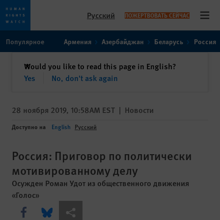
Русский
ПОЖЕРТВОВАТЬ СЕЙЧАС
Open
Skip
Skip
Популярное
Армения
Азербайджан
Беларусь
Россия
to
to
cookie
main
закрыть
Would you like to read this page in English?
✕
privacy
content
Yes
No, don't ask again
notice
28 ноября 2019, 10:58AM EST
|
Новости
Доступно на
English
Русский
Россия: Приговор по политически
мотивированному делу
Осужден Роман Удот из общественного движения
«Голос»
Share this via Facebook
Share this via Bluesky
Share this via Поделиться