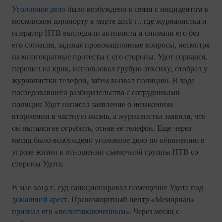
Уголовное дело
было возбуждено в связи с инцидентом в
московском аэропорту в марте 2018 г., где журналистка и
оператор НТВ выследили активиста и снимали его без
его согласия, задавая провокационные вопросы, несмотря
на многократные протесты с его стороны. Удот сорвался,
перешел на крик, использовал грубую лексику, отобрал у
журналистки телефон, затем вызвал полицию. В ходе
последовавшего разбирательства с сотрудниками
полиции Удот написал заявление о незаконном
вторжении в частную жизнь, а журналистка заявила, что
он пытался ее ограбить, отняв ее телефон. Еще через
месяц было возбуждено уголовное дело по обвинению в
угрозе жизни в отношении съемочной группы НТВ со
стороны Удота.
В мае 2019 г. суд санкционировал помещение Удота под
домашний арест
. Правозащитный центр «Мемориал»
признал
его
«политзаключенным»
. Через месяц с