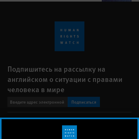
Подпишитесь на рассылку на
английском о ситуации с правами
человека в мире
Подписаться
BlueSky
X
Faceboo
YouTu
Ins
Свяжитесь с нами
Footer