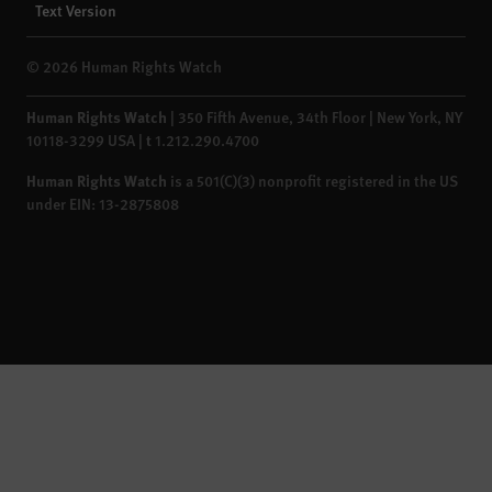
Text Version
© 2026 Human Rights Watch
Human Rights Watch
| 350 Fifth Avenue, 34th Floor | New York,
NY
10118-3299
USA
|
t
1.212.290.4700
Human Rights Watch
is a 501(C)(3) nonprofit registered in the US
under EIN: 13-2875808