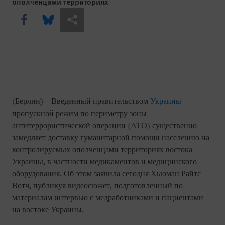
ополченцами территориях
Share this via Facebook
Share this via Bluesky
Share this via Поделиться
(Берлин) – Введенный правительством
Украины
пропускной режим по периметру зоны
антитеррористической операции (АТО) существенно
замедляет доставку гуманитарной помощи населению на
контролируемых ополченцами территориях востока
Украины, в частности медикаментов и медицинского
оборудования. Об этом заявила сегодня Хьюман Райтс
Вотч, публикуя видеосюжет, подготовленный по
материалам интервью с медработниками и пациентами
на востоке Украины.