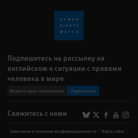
Подпишитесь на рассылку на
английском о ситуации с правами
человека в мире
Подписаться
BlueSky
X
Faceboo
YouTu
Ins
Свяжитесь с нами
Footer
Заявление о политике конфиденциальности
Карта сайта
menu