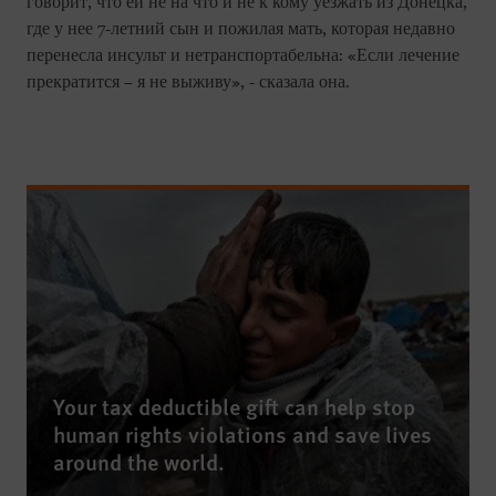
говорит, что ей не на что и не к кому уезжать из Донецка,
где у нее 7-летний сын и пожилая мать, которая недавно
перенесла инсульт и нетранспортабельна: «Если лечение
прекратится – я не выживу», - сказала она.
Your tax deductible gift can help stop
human rights violations and save lives
around the world.