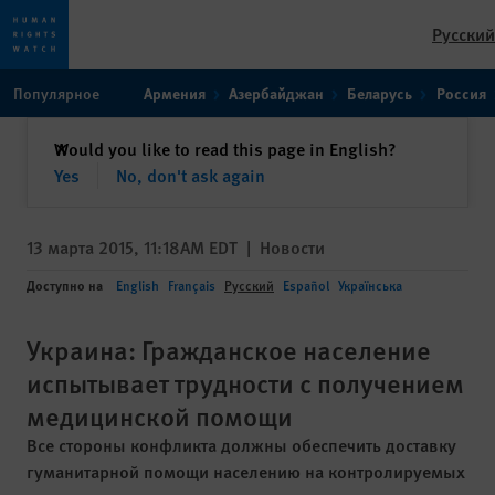
Русский
Skip
Skip
Популярное
Армения
Азербайджан
Беларусь
Россия
to
to
cookie
main
закрыть
Would you like to read this page in English?
✕
privacy
content
Yes
No, don't ask again
notice
13 марта 2015, 11:18AM EDT
|
Новости
Доступно на
English
Français
Русский
Español
Українська
Украина: Гражданское население
испытывает трудности с получением
медицинской помощи
Все стороны конфликта должны обеспечить доставку
гуманитарной помощи населению на контролируемых