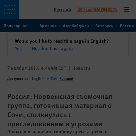
Русский
ПОЖЕРТВОВАТЬ СЕЙЧАС
Open
Skip
Skip
Популярное
Армения
Азербайджан
Беларусь
Россия
to
to
cookie
main
закрыть
Would you like to read this page in English?
✕
privacy
content
Yes
No, don't ask again
notice
7 ноября 2013, 4:44AM EST
|
Новости
Доступно на
English
日本語
Русский
Россия: Норвежская съемочная
группа, готовившая материал о
Сочи, столкнулась с
преследованием и угрозами
Попытки ограничить свободу прессы требуют