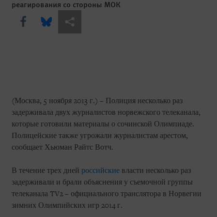
реагирования со стороны МОК
Share this via Facebook
Share this via Bluesky
Share this via Поделиться
(Москва, 5 ноября 2013 г.) – Полиция несколько раз
задерживала двух журналистов норвежского телеканала,
которые готовили материалы о сочинской Олимпиаде.
Полицейские также угрожали журналистам арестом,
сообщает Хьюман Райтс Вотч.
В течение трех дней
российские
власти несколько раз
задерживали и брали объяснения у съемочной группы
телеканала TV2 – официального транслятора в Норвегии
зимних Олимпийских игр 2014 г.