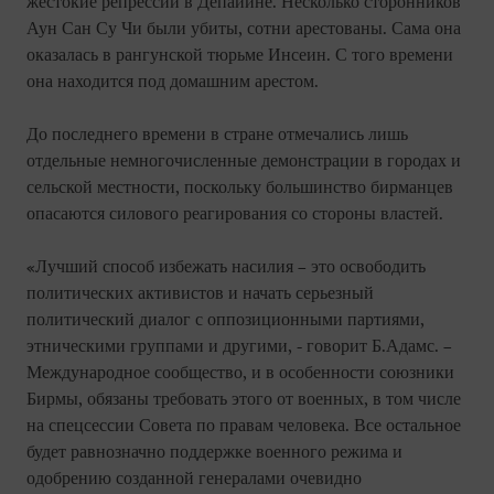
жестокие репрессии в Депайине. Несколько сторонников
Аун Сан Су Чи были убиты, сотни арестованы. Сама она
оказалась в рангунской тюрьме Инсеин. С того времени
она находится под домашним арестом.
До последнего времени в стране отмечались лишь
отдельные немногочисленные демонстрации в городах и
сельской местности, поскольку большинство бирманцев
опасаются силового реагирования со стороны властей.
«Лучший способ избежать насилия – это освободить
политических активистов и начать серьезный
политический диалог с оппозиционными партиями,
этническими группами и другими, - говорит Б.Адамс. –
Международное сообщество, и в особенности союзники
Бирмы, обязаны требовать этого от военных, в том числе
на спецсессии Совета по правам человека. Все остальное
будет равнозначно поддержке военного режима и
одобрению созданной генералами очевидно