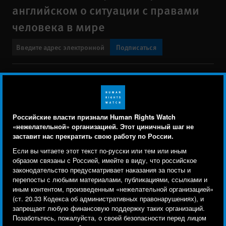
английском о ситуации с правами
человека в мире
Подписаться
BlueSky
X
Faceboo
YouTu
Ins
Свяжитесь с нами
Footer
Заявление о политике конфиденциальности
Карта сайта
Российские власти признали Human Rights Watch
menu
«нежелательной» организацией. Этот циничный шаг не
Text Version
заставит нас прекратить свою работу по России.
Human Rights Watch cookie preferences
Мы используем файлы cookie, технологии
Если вы читаете этот текст по-русски или тем или иным
© 2026 Human Rights Watch
отслеживания и сторонние аналитические
образом связаны с Россией, имейте в виду, что российское
законодательство предусматривает наказания за посты и
инструменты, чтобы лучше понять, кто посещает
Human Rights Watch
| 350 Fifth Avenue, 34th Floor | New York,
NY
перепосты с любыми материалами, публикациями, ссылками и
сайт, и улучшить ваш опыт взаимодействия с ним.
10118-3299
USA
|
t
1.212.290.4700
иным контентом, произведенным «нежелательной организацией»
(ст. 20.33 Кодекса об административных правонарушениях), и
Используя наш сайт, вы соглашаетесь с этим.
Human Rights Watch
is a 501(C)(3) nonprofit registered in the US
запрещает любую финансовую поддержку таких организаций.
Ознакомьтесь с нашей
политикой
under EIN: 13-2875808
Позаботьтесь, пожалуйста, о своей безопасности перед лицом