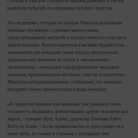
службы в Рангуне готовятся принять раненых в случае
развития событий по сценарию силового разгона.
По сведениям, сегодня по улицам Рангуна разъезжали
военные грузовики с громкоговорителями,
предупреждавшие жителей о недопустимости участия в
демонстрациях. Контролируемая властями буддистская
монашеская организация также издала предписание,
запрещающее монахам вступать в «незаконные»
организации, - очевидное предупреждение молодым
монахам, принимающим активное участие в протестах.
Имеются неподтвержденные сообщения, что военные
внедряют своих провокаторов в ряды монахов.
«В прошлом бирманские военные уже доказали свою
готовность подавлять демонстрации ценой человеческих
жертв, - говорит Брэд Адамс, директор Хьюман Райтс
Вотч по Азии. – Если правительство и прислушается к
кому-либо, то только к странам, с которыми оно