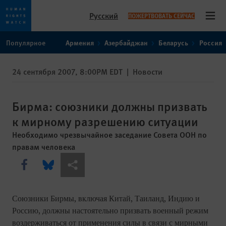
Русский
ПОЖЕРТВОВАТЬ СЕЙЧАС
Open
Skip
Skip
Популярное
Армения
Азербайджан
Беларусь
Россия
to
to
cookie
main
24 сентября 2007, 8:00PM EDT
|
Новости
privacy
content
notice
Бирма: союзники должны призвать
к мирному разрешению ситуации
Необходимо чрезвычайное заседание Совета ООН по
правам человека
Share this via Facebook
Share this via Bluesky
Share this via Поделиться
Союзники Бирмы, включая Китай, Таиланд, Индию и
Россию, должны настоятельно призвать военный режим
воздерживаться от применения силы в связи с мирными