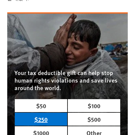
Your tax deductible gift can help stop
human rights violations and save lives
around the world.
$50
$100
$250
$500
$1000
Other