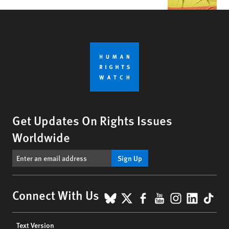
Get Updates On Rights Issues
Worldwide
Sign Up
BlueSky
X
Facebook
YouTube
Instagr
Linke
Tik
Connect With Us
Footer
Text Version