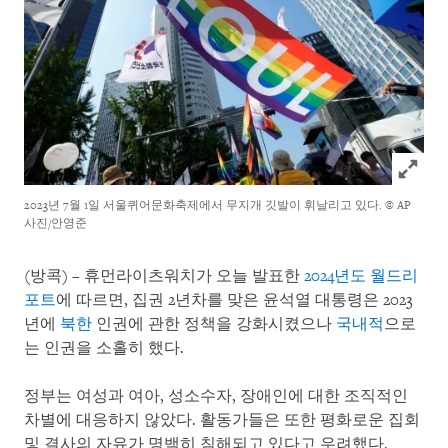
Click to
2023년 7월 1일 서울퀴어문화축제에서 무지개 깃발이 휘날리고 있다.
© AP
사진/안영준
(방콕) – 휴먼라이츠워치가 오늘 발표한
2024년도 월드리
포트
에 따르면, 집권 2년차를 맞은 윤석열 대통령은 2023
년에
북한
인권에 관한 정책을 강화시켰으나
국내적
으로
는 인권을 소홀히 했다.
정부는 여성과 여아, 성소수자, 장애인에 대한 조직적인
차별에 대응하지 않았다. 활동가들은 또한 평화로운 집회
및 결사의 자유가 명백히 침해되고 있다고 우려했다.