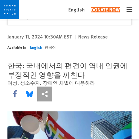
Skip
Skip
Close
Would you like to read this page in English?
✕
English
DONATE NOW
to
to
Open
Yes
No, don't ask again
cookie
main
privacy
content
notice
January 11, 2024 10:30AM EST
|
News Release
Available In
English
한국어
한국: 국내에서의 편견이 역내 인권에
부정적인 영향을 끼친다
여성, 성소수자, 장애인 차별에 대응하라
Share this via Facebook
Share this via Bluesky
More sharing options