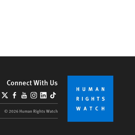
Connect With Us
lueSky
X
Facebook
YouTube
Instagram
LinkedIn
TikTok
© 2026 Human Rights Watch