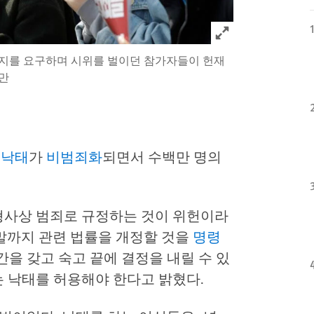
Click to expand 
죄 폐지를 요구하며 시위를 벌이던 참가자들이 헌재
진만
라
낙태
가
비범죄화
되면서 수백만 명의
 형사상 범죄로 규정하는 것이 위헌이라
년 말까지 관련 법률을 개정할 것을
명령
간을 갖고 숙고 끝에 결정을 내릴 수 있
는 낙태를 허용해야 한다고 밝혔다.