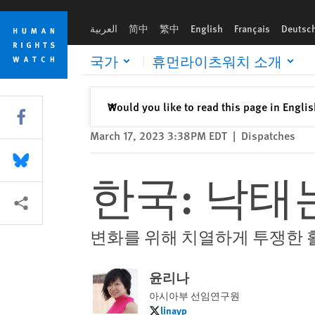
Skip
Skip
한국: 낙태는 헌법이 보장한 권리이다
to
to
العربية
简中
繁中
English
Français
Deutsc
cookie
main
privacy
content
국가
휴먼라이츠워치 소개
notice
Close
Would you like to read this page in Engli
✕
Share this via Facebook
March 17, 2023 3:38PM EDT
|
Dispatches
Share this via Bluesky
한국: 낙태
More sharing options
변화를 위해 치열하게 투쟁한
윤리나
아시아부 선임연구원
linayp