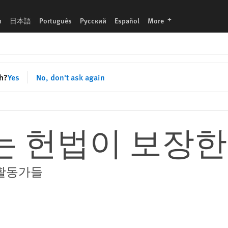
languages
h
日本語
Português
Русский
Español
More
sh?
Yes
No, don't ask again
는 헌법이 보장
 활동가들