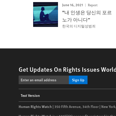
June 16, 2021
Report
“내 인생은 당신의 포르
노가 아니다”
한국의 디지털성범죄
Get Updates On Rights Issues Worl
Sign Up
Footer
Text Version
menu
Human Rights Watch
| 350 Fifth Avenue, 34th Floor | New York