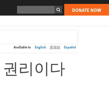
DONATE NOW
Print
Search
DONATE NOW
Available In
English
한국어
Español
한 권리이다