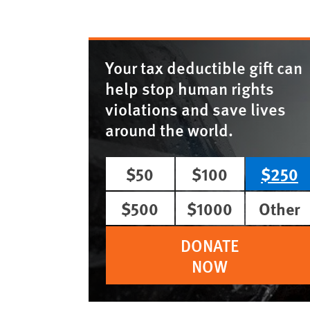
Your tax deductible gift can
help stop human rights
violations and save lives
around the world.
$50
$100
$250
$500
$1000
Other
DONATE
NOW