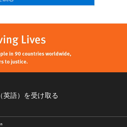
ving Lives
ple in 90 countries worldwide,
 to justice.
（英語）を受け取る
on