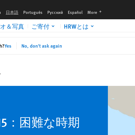
languages
h
日本語
Português
Русский
Español
More
オ＆写真
ご寄付
HRWとは
sh?
Yes
No, don't ask again
ス
15：困難な時期