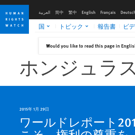
Skip
Skip
to
to
العربية
简中
繁中
English
Français
Deutsc
cookie
main
privacy
content
国
トピック
報告書
ビデ
notice
閉じる
Would you like to read this page in Engli
✕
ホンジュラ
2015年 1月 29日
ワールドレポート20
こそ、権利の尊重を