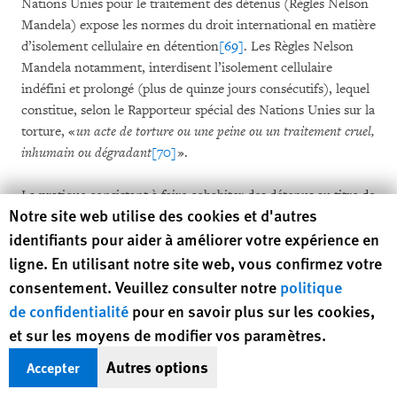
Nations Unies pour le traitement des détenus (Règles Nelson
Mandela) expose les normes du droit international en matière
d’isolement cellulaire en détention
[69]
. Les Règles Nelson
Mandela notamment, interdisent l’isolement cellulaire
indéfini et prolongé (plus de quinze jours consécutifs), lequel
constitue, selon le Rapporteur spécial des Nations Unies sur la
torture, «
un acte de torture ou une peine ou un traitement cruel,
inhumain ou dégradant
[70]
».
La pratique consistant à faire cohabiter des détenus au titre de
Human Rights Watch cookie preferences
Notre site web utilise des cookies et d'autres
la loi sur l’immigration avec des personnes accusées ou
identifiants pour aider à améliorer votre expérience en
condamnées pénalement, qui a cours au Canada, n’est pas
non plus conforme aux normes internationales, notamment
ligne. En utilisant notre site web, vous confirmez votre
aux Règles Nelson Mandela, qui prévoient que «
les différentes
consentement. Veuillez consulter notre
politique
catégories de détenus doivent être placées dans des établissements
de confidentialité
pour en savoir plus sur les cookies,
ou quartiers distincts, en tenant compte […] des motifs de leur
et sur les moyens de modifier vos paramètres.
détention
[71]
». En particulier, les personnes détenues pour dette
Autres options
Accepter
ou une autre peine civile « doivent être séparées des détenus pour
infraction pénale
[72]
».