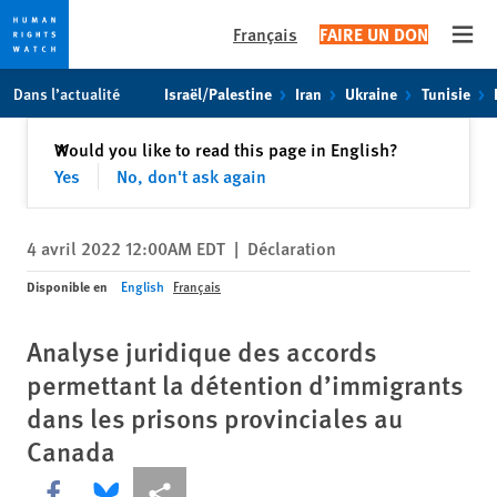
Français
FAIRE UN DON
Open
Skip
Skip
Dans l’actualité
Israël/Palestine
Iran
Ukraine
Tunisie
to
to
cookie
main
Fermer
Would you like to read this page in English?
✕
privacy
content
Yes
No, don't ask again
notice
4 avril 2022 12:00AM EDT
|
Déclaration
Disponible en
English
Français
Analyse juridique des accords
permettant la détention d’immigrants
dans les prisons provinciales au
Canada
Share this via Facebook
Share this via Bluesky
Share this via Partagez