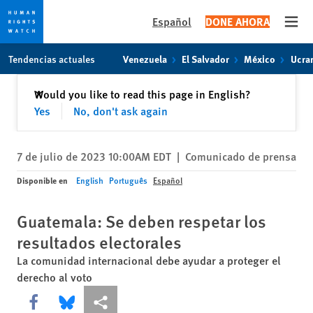
Español
DONE AHORA
Open
Skip
Skip
Tendencias actuales
Venezuela
El Salvador
México
Ucra
to
to
cookie
main
Cerrar
Would you like to read this page in English?
✕
privacy
content
Yes
No, don't ask again
notice
7 de julio de 2023 10:00AM EDT
|
Comunicado de prensa
Disponible en
English
Português
Español
Guatemala: Se deben respetar los
resultados electorales
La comunidad internacional debe ayudar a proteger el
derecho al voto
Share this via Facebook
Share this via Bluesky
Share this via Compartir