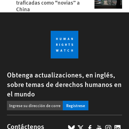
traficadas como “novias” a
China
Obtenga actualizaciones, en inglés,
sobre temas de derechos humanos en
el mundo
Regístrese
BlueSky
X
Facebook
YouTub
Insta
Lin
Contáctenos