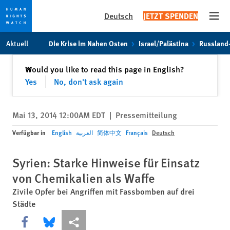
Deutsch
JETZT SPENDEN
Open
Skip
Skip
Aktuell
Die Krise im Nahen Osten
Israel/Palästina
Russland
to
to
cookie
main
Schließen
Would you like to read this page in English?
✕
privacy
content
Yes
No, don't ask again
notice
Mai 13, 2014 12:00AM EDT
|
Pressemitteilung
Verfügbar in
English
العربية
简体中文
Français
Deutsch
Syrien: Starke Hinweise für Einsatz
von Chemikalien als Waffe
Zivile Opfer bei Angriffen mit Fassbomben auf drei
Städte
Share this via Facebook
Share this via Bluesky
More sharing options