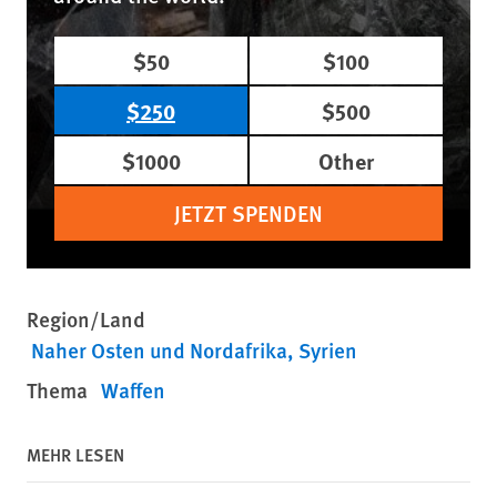
$50
$100
$250
$500
$1000
Other
JETZT SPENDEN
Region/Land
Naher Osten und Nordafrika
Syrien
Thema
Waffen
MEHR LESEN