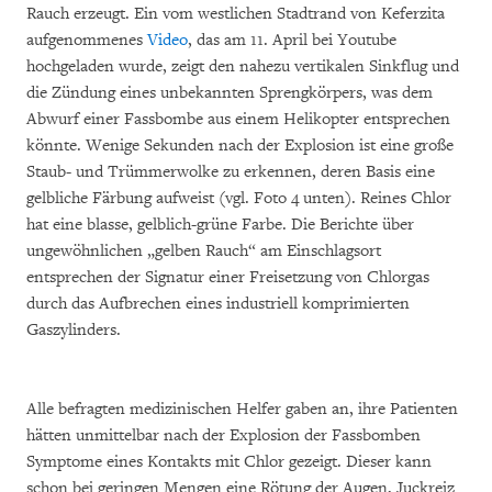
Rauch erzeugt. Ein vom westlichen Stadtrand von Keferzita
aufgenommenes
Video
, das am 11. April bei Youtube
hochgeladen wurde, zeigt den nahezu vertikalen Sinkflug und
die Zündung eines unbekannten Sprengkörpers, was dem
Abwurf einer Fassbombe aus einem Helikopter entsprechen
könnte. Wenige Sekunden nach der Explosion ist eine große
Staub- und Trümmerwolke zu erkennen, deren Basis eine
gelbliche Färbung aufweist (vgl. Foto 4 unten). Reines Chlor
hat eine blasse, gelblich-grüne Farbe. Die Berichte über
ungewöhnlichen „gelben Rauch“ am Einschlagsort
entsprechen der Signatur einer Freisetzung von Chlorgas
durch das Aufbrechen eines industriell komprimierten
Gaszylinders.
Alle befragten medizinischen Helfer gaben an, ihre Patienten
hätten unmittelbar nach der Explosion der Fassbomben
Symptome eines Kontakts mit Chlor gezeigt. Dieser kann
schon bei geringen Mengen eine Rötung der Augen, Juckreiz