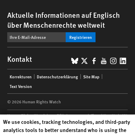
Aktuelle Informationen auf Englisch
über Menschenrechte weltweit
Registrieren
BlueSky
X
Facebook
YouTub
Insta
Lin
Kontakt
Footer
Korrekturen
Datenschutzerklärung
Site Map
menu
Text Version
© 2026 Human Rights Watch
Human Rights Watch
| 350 Fifth Avenue, 34th Floor | New York,
NY
Human Rights Watch cookie preferences
We use cookies, tracking technologies, and third-party
10118-3299
USA
|
t
1.212.290.4700
analytics tools to better understand who is using the
Human Rights Watch
is a 501(C)(3) nonprofit registered in the US