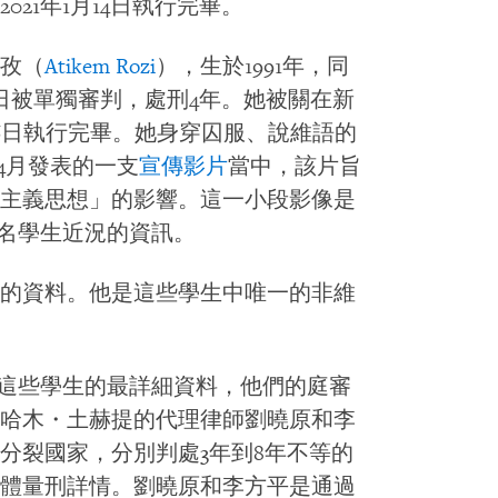
21年1月14日執行完畢。
孜（
Atikem Rozi
），生於1991年，同
22日被單獨審判，處刑4年。她被關在新
月16日執行完畢。她身穿囚服、說維語的
年4月發表的一支
宣傳影片
當中，該片旨
主義思想」的影響。這一小段影像是
幾名學生近況的資訊。
的資料。他是這些學生中唯一的非維
關這些學生的最詳細資料，他們的庭審
哈木・土赫提的代理律師劉曉原和李
分裂國家，分別判處3年到8年不等的
體量刑詳情。劉曉原和李方平是通過