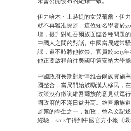
未曾公開發布的紀錄一致。
伊力哈木・土赫提的女兒菊爾・伊力哈
就不再獲准探監。這位知名學者於2
壇，提升對維吾爾族面臨各種問題的
中國人之間的對話。中國當局經常騷
課，還不時將他軟禁。官員於2013
他正要啟程前往美國印第安納大學擔
中國政府長期對新疆維吾爾族實施高壓
國整合，當局開始鼓勵漢人移民，在
政策沒有徵詢維吾爾族的意見就逕行
國政府的不滿日益升高。維吾爾族還
監禁的學生之一，如孜，曾為文記述
經驗，2012年得到中國官方小報《