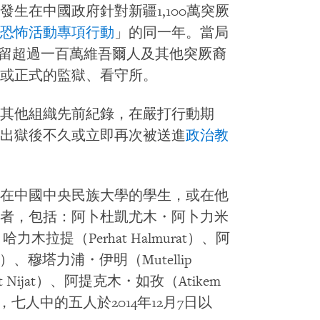
生在中國政府針對新疆1,100萬突厥
恐怖活動專項行動
」的同一年。當局
拘留超過一百萬維吾爾人及其他突厥裔
或正式的監獄、看守所。
其他組織先前紀錄，在嚴打行動期
出獄後不久或立即再次被送進
政治教
在中國中央民族大學的學生，或在他
者，包括：阿卜杜凱尤木・阿卜力米
・哈力木拉提（Perhat Halmurat）、阿
min）、穆塔力浦・伊明（Mutellip
 Nijat）、阿提克木・如孜（Atikem
七人中的五人於2014年12月7日以