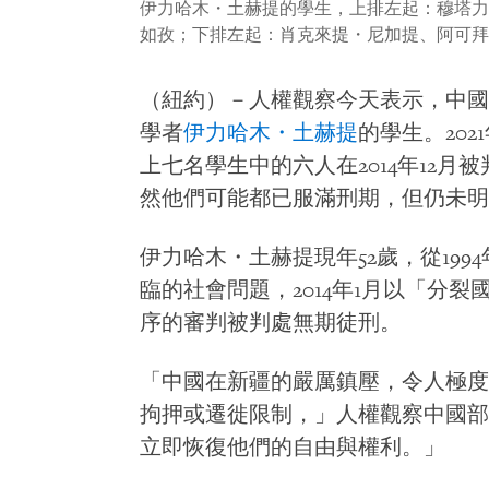
伊力哈木・土赫提的學生，上排左起：穆塔力
如孜；下排左起：肖克來提・尼加提、阿可拜
（紐約）－人權觀察今天表示，中國
學者
伊力哈木・土赫提
的學生。20
上七名學生中的六人在2014年12
然他們可能都已服滿刑期，但仍未明
伊力哈木・土赫提現年52歲，從19
臨的社會問題，2014年1月以「分
序的審判被判處無期徒刑。
「中國在新疆的嚴厲鎮壓，令人極度
拘押或遷徙限制，」人權觀察中國部
立即恢復他們的自由與權利。」