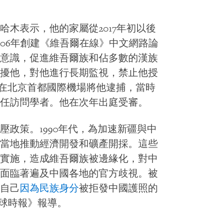
木表示，他的家屬從2017年初以後
006年創建《維吾爾在線》中文網路論
意識，促進維吾爾族和佔多數的漢族
擾他，對他進行長期監視，禁止他授
年在北京首都國際機場將他逮捕，當時
任訪問學者。他在次年出庭受審。
政策。1990年代，為加速新疆與中
當地推動經濟開發和礦產開採。這些
實施，造成維吾爾族被邊緣化，對中
面臨著遍及中國各地的官方歧視。被
自己
因為民族身分
被拒發中國護照的
環球時報》報導。