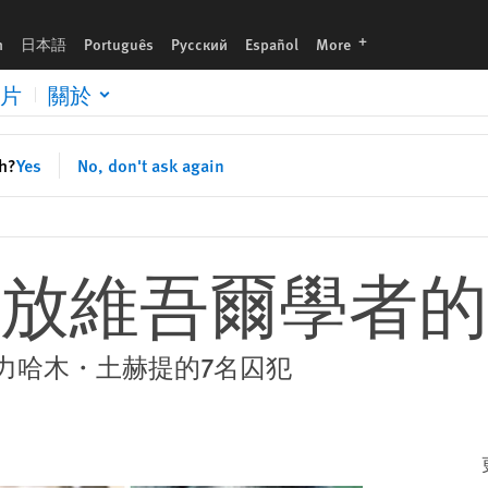
languages
h
日本語
Português
Русский
Español
More
片
關於
sh?
Yes
No, don't ask again
放維吾爾學者的
力哈木・土赫提的7名囚犯