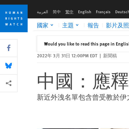
Skip
Skip
中國：應釋放維吾爾學者的學生們
to
to
العربية
简中
繁中
English
Français
Deutsc
cookie
main
privacy
content
國家
主題
報告
影片及照
notice
關閉
Would you like to read this page in Engli
✕
Share this via Facebook
2022年 3月 31日 12:00PM EDT
|
新聞稿
Share this via Bluesky
中國：應釋
More sharing options
新近外洩名單包含曾受教於伊