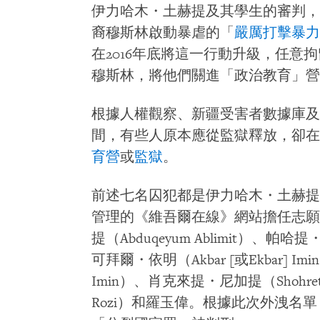
伊力哈木・土赫提及其學生的審判，發
裔穆斯林啟動暴虐的「
嚴厲打擊暴力
在2016年底將這一行動升級，任意
穆斯林，將他們關進「政治教育」營
根據人權觀察、新疆受害者數據庫及
間，有些人原本應從監獄釋放，卻在
育營
或
監獄
。
前述七名囚犯都是伊力哈木・土赫提
管理的《維吾爾在線》網站擔任志願
提（Abduqeyum Ablimit）、帕哈提
可拜爾・依明（Akbar [或Ekbar] I
Imin）、肖克來提・尼加提（Shohret
Rozi）和羅玉偉。根據此次外洩名單，