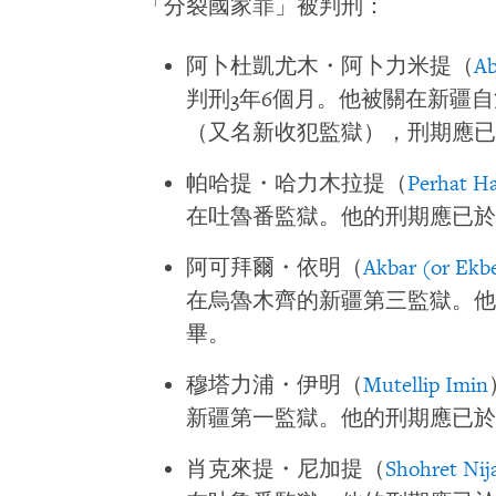
「分裂國家罪」被判刑：
阿卜杜凱尤木・阿卜力米提（
Ab
判刑3年6個月。他被關在新疆
（又名新收犯監獄），刑期應已於2
帕哈提・哈力木拉提（
Perhat H
在吐魯番監獄。他的刑期應已於20
阿可拜爾・依明（
Akbar (or Ekb
在烏魯木齊的新疆第三監獄。他的
畢。
穆塔力浦・伊明（
Mutellip Imin
新疆第一監獄。他的刑期應已於20
肖克來提・尼加提（
Shohret Nij