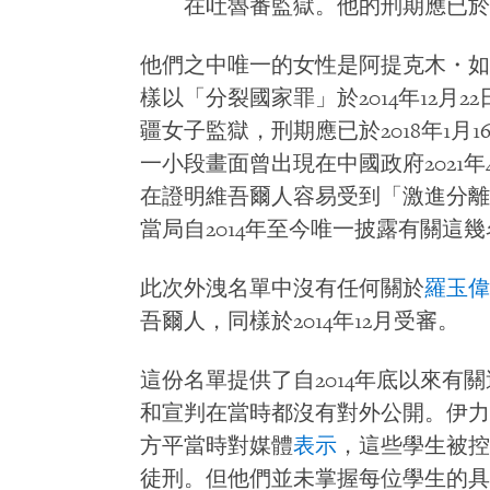
在吐魯番監獄。他的刑期應已於20
他們之中唯一的女性是阿提克木・如
樣以「分裂國家罪」於2014年12月
疆女子監獄，刑期應已於2018年1
一小段畫面曾出現在中國政府2021
在證明維吾爾人容易受到「激進分離
當局自2014年至今唯一披露有關這
此次外洩名單中沒有任何關於
羅玉偉
吾爾人，同樣於2014年12月受審。
這份名單提供了自2014年底以來有
和宣判在當時都沒有對外公開。伊力
方平當時對媒體
表示
，這些學生被控
徒刑。但他們並未掌握每位學生的具