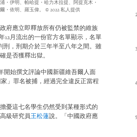
浦・伊明、帕哈提・哈力木拉提、阿提克木・
爾・依明、羅玉偉。
© 2022 私人提供
政府應立即釋放所有仍被監禁的維族
21年12月流出的一份官方名單顯示，名單
月被判刑，刑期介於三年半至八年之間。雖
確是否獲釋出獄。
94年開始撰文評論中國新疆維吾爾人面
裂國家」罪名被捕，經過完全違反正當程
擔憂這七名學生仍然受到某種形式的
高級研究員
王松蓮
說。「中國政府應