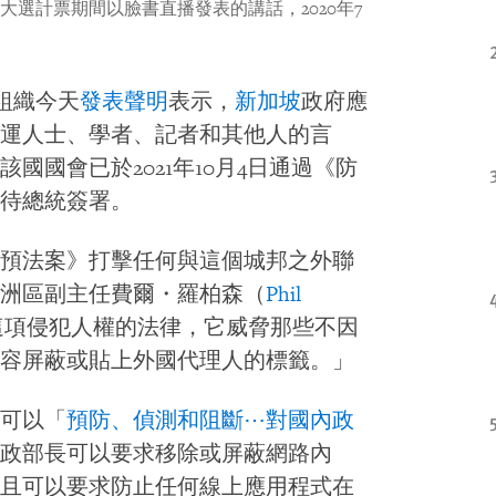
選計票期間以臉書直播發表的講話，2020年7
組織今天
發表聲明
表示，
新加坡
政府應
運人士、學者、記者和其他人的言
國國會已於2021年10月4日通過《防
待總統簽署。
預法案》打擊任何與這個城邦之外聯
洲區副主任費爾・羅柏森（
Phil
這項侵犯人權的法律，它威脅那些不因
容屏蔽或貼上外國代理人的標籤。」
可以「
預防、偵測和阻斷⋯對國內政
政部長可以要求移除或屏蔽網路內
且可以要求防止任何線上應用程式在