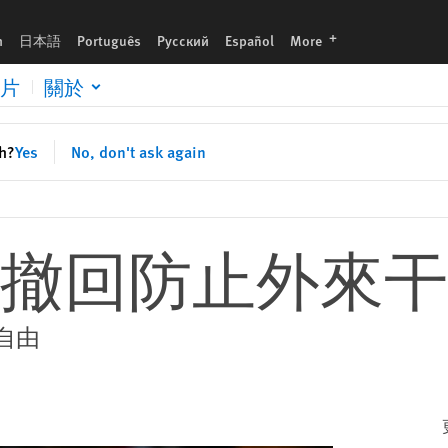
languages
h
日本語
Português
Русский
Español
More
片
關於
sh?
Yes
No, don't ask again
撤回防止外來干
自由