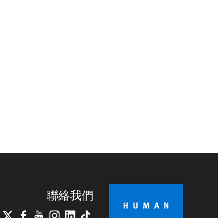
聯絡我們
lueSky
X
Facebook
YouTube
Instagram
LinkedIn
TikTok