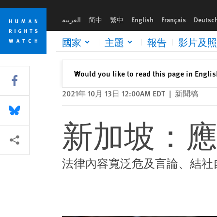
Skip
Skip
新加坡：應撤回防止外來干預法案
to
to
العربية
简中
繁中
English
Français
Deutsc
cookie
main
privacy
content
國家
主題
報告
影片及照
notice
關閉
Would you like to read this page in Engli
✕
Share this via Facebook
2021年 10月 13日 12:00AM EDT
|
新聞稿
Share this via Bluesky
新加坡：應
More sharing options
法律內容寬泛危及言論、結社