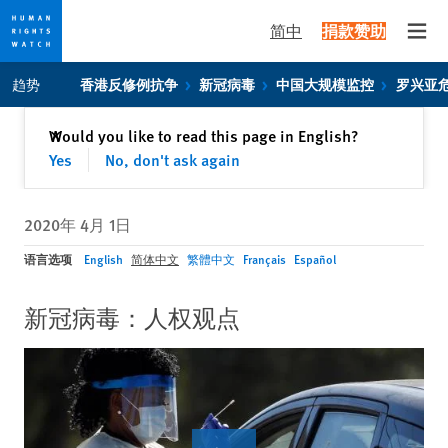
简中
捐款赞助
Open
Skip
Skip
趋势
香港反修例抗争
新冠病毒
中国大规模监控
罗兴亚
to
to
cookie
main
关闭
Would you like to read this page in English?
✕
privacy
content
Yes
No, don't ask again
notice
2020年 4月 1日
语言选项
English
简体中文
繁體中文
Français
Español
新冠病毒：人权观点