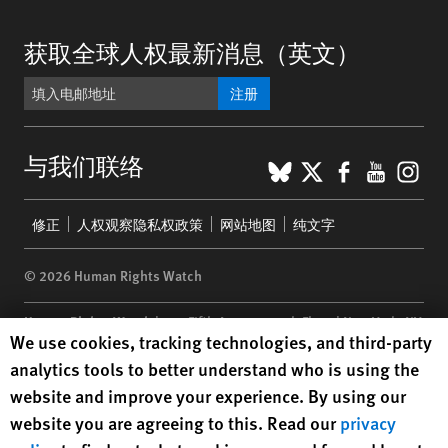
获取全球人权最新消息（英文）
注册
BlueSky
X
Faceboo
YouTu
Ins
与我们联络
Footer
修正
人权观察隐私权政策
网站地图
纯文字
menu
© 2026 Human Rights Watch
Human Rights Watch
| 350 Fifth Avenue, 34th Floor | New York,
NY
Human Rights Watch cookie preferences
We use cookies, tracking technologies, and third-party
10118-3299
USA
|
t
1.212.290.4700
analytics tools to better understand who is using the
Human Rights Watch
is a 501(C)(3) nonprofit registered in the US
website and improve your experience. By using our
under EIN: 13-2875808
website you are agreeing to this. Read our
privacy