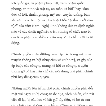
ích quốc gia, vi phạm pháp luật, xâm phạm quốc
phòng, an ninh và trật tự, an toàn xã hội” hay “đạo
đức xã hội, thuần phong, mỹ tục, truyền thống, bản
sắc văn hóa dân tộc và phá hoại khối đại đoàn kết dân
tộc” của Việt Nam. Nghị định không đưa ra định nghĩa
nào về các thuật ngữ nêu trên, nhưng tổ chức nào bị
coi là vi phạm các điều khoản này sẽ bị chấm dứt hoạt
động.
Chính quyền chặn đường truy cập các trang mạng và
truyền thông xã hội nhạy cảm về chính trị, và gây sức
ép buộc các công ty mạng xã hội và công ty truyền
thông gỡ bỏ hay hạn chế các nội dung phê phán chính
phủ hay đảng cầm quyền.
Những người lên tiếng phê phán chính quyền phải đối
mặt với nguy cơ bị công an đe dọa, sách nhiễu, cản trở
việc đi lại, bị câu lưu và bắt giữ tùy tiện, và bỏ tù sau
các phiên tòa không công bằng. Công an thường giam