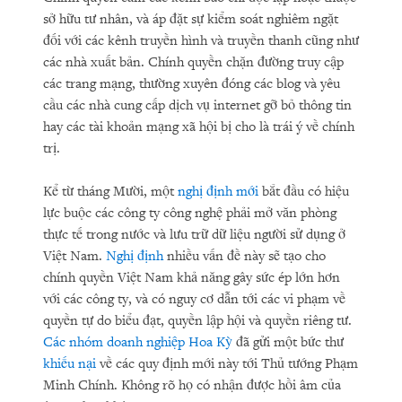
sở hữu tư nhân, và áp đặt sự kiểm soát nghiêm ngặt
đối với các kênh truyền hình và truyền thanh cũng như
các nhà xuất bản. Chính quyền chặn đường truy cập
các trang mạng, thường xuyên đóng các blog và yêu
cầu các nhà cung cấp dịch vụ internet gỡ bỏ thông tin
hay các tài khoản mạng xã hội bị cho là trái ý về chính
trị.
Kể từ tháng Mười, một
nghị định mới
bắt đầu có hiệu
lực buộc các công ty công nghệ phải mở văn phòng
thực tế trong nước và lưu trữ dữ liệu người sử dụng ở
Việt Nam.
Nghị định
nhiều vấn đề này sẽ tạo cho
chính quyền Việt Nam khả năng gây sức ép lớn hơn
với các công ty, và có nguy cơ dẫn tới các vi phạm về
quyền tự do biểu đạt, quyền lập hội và quyền riêng tư.
Các nhóm doanh nghiệp Hoa Kỳ
đã gửi một bức thư
khiếu nại
về các quy định mới này tới Thủ tướng Phạm
Minh Chính. Không rõ họ có nhận được hồi âm của