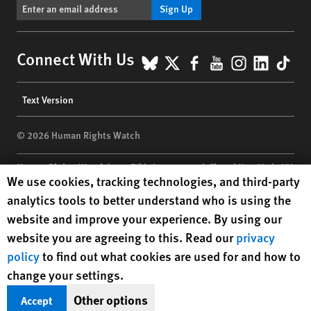
Sign Up
BlueSky
X
Facebook
YouTube
Instagr
Linke
Tik
Connect With Us
Footer
Text Version
menu
© 2026 Human Rights Watch
Human Rights Watch
| 350 Fifth Avenue, 34th Floor | New York,
NY
Human Rights Watch cookie preferences
We use cookies, tracking technologies, and third-party
10118-3299
USA
|
t
1.212.290.4700
analytics tools to better understand who is using the
Human Rights Watch
is a 501(C)(3) nonprofit registered in the US
website and improve your experience. By using our
under EIN: 13-2875808
website you are agreeing to this. Read our
privacy
policy
to find out what cookies are used for and how to
change your settings.
Other options
Accept