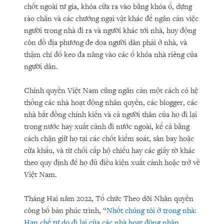
chốt ngoài tư gia, khóa cửa ra vào bằng khóa ổ, dựng
rào chắn và các chướng ngại vật khác để ngăn cản việc
người trong nhà đi ra và người khác tới nhà, huy động
côn đồ địa phương đe dọa người dân phải ở nhà, và
thậm chí đổ keo đa năng vào các ổ khóa nhà riêng của
người dân.
Chính quyền Việt Nam cũng ngăn cản một cách có hệ
thống các nhà hoạt động nhân quyền, các blogger, các
nhà bất đồng chính kiến và cả người thân của họ đi lại
trong nước hay xuất cảnh đi nước ngoài, kể cả bằng
cách chặn giữ họ tại các chốt kiểm soát, sân bay hoặc
cửa khẩu, và từ chối cấp hộ chiếu hay các giấy tờ khác
theo quy định để họ đủ điều kiện xuất cảnh hoặc trở về
Việt Nam.
Tháng Hai năm 2022, Tổ chức Theo dõi Nhân quyền
công bố bản phúc trình, “
Nhốt chúng tôi ở trong nhà:
Hạn chế tự do đi lại của các nhà hoạt động nhân