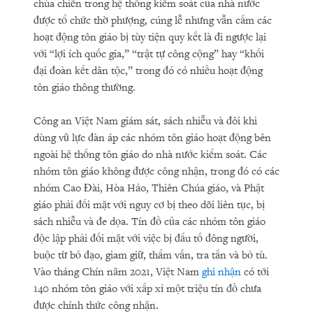
chùa chiền trong hệ thống kiểm soát của nhà nước
được tổ chức thờ phượng, cúng lễ nhưng vẫn cấm các
hoạt động tôn giáo bị tùy tiện quy kết là đi ngược lại
với “lợi ích quốc gia,” “trật tự công cộng” hay “khối
đại đoàn kết dân tộc,” trong đó có nhiều hoạt động
tôn giáo thông thường.
Công an Việt Nam giám sát, sách nhiễu và đôi khi
dùng vũ lực đàn áp các nhóm tôn giáo hoạt động bên
ngoài hệ thống tôn giáo do nhà nước kiểm soát. Các
nhóm tôn giáo không được công nhận, trong đó có các
nhóm Cao Đài, Hòa Hảo, Thiên Chúa giáo, và Phật
giáo phải đối mặt với nguy cơ bị theo dõi liên tục, bị
sách nhiễu và đe dọa. Tín đồ của các nhóm tôn giáo
độc lập phải đối mặt với việc bị đấu tố đông người,
buộc từ bỏ đạo, giam giữ, thẩm vấn, tra tấn và bỏ tù.
Vào tháng Chín năm 2021, Việt Nam
ghi nhận
có tới
140 nhóm tôn giáo với xấp xỉ một triệu tín đồ chưa
được chính thức công nhận.