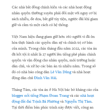
Các nhà bất đồng chính kiến và các nhà hoạt động
nhân quyền thường xuyên phải đối mặt với nguy cơ bị
sách nhiễu, đe dọa, bắt giữ tùy tiện, ngược đãi khi giam
giữ và cầm tù một cách có hệ thống.
Việt Nam hiện đang giam giữ hơn 160 người vì đã ôn
hòa thực hành các quyền dân sự và chính trị cơ bản
của mình. Trong chín tháng đầu năm 2022, các tòa án
đã kết tội ít nhất là 27 người lên tiếng phê phán chính
quyền và vận động cho nhân quyền, môi trường hoặc
dân chủ, và xử họ các bản án tù nhiều năm. Trong số
đó có nhà báo công dân
Lê Văn Dũng
và nhà hoạt
động dân chủ
Đinh Văn Hải
.
Tháng Tám, các tòa án ở Hà Nội bác bỏ kháng cáo của
blogger nổi tiếng Phạm Đoan Trang
và các
nhà hoạt
động đất đai Trịnh Bá Phương
và
Nguyễn Thị Tâm
.
Tại thời điểm bản phúc trình này được viết, công an