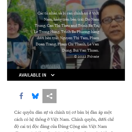
DOWNLOAD
Các tù nhân và bị can chính trị ở Việt
Nam, hàng trên bên trái: Do Nam
Trung, Can Thi Theu and Trinh Ba Tu,
Le Trong Hung, Trinh Ba Phuong; hàng
dưới bên trái: Nguyen Thi Tam, Pham
Doan Trang, Pham Chi Thanh, Le Van
Dung, Bui Van Thuan.
© 2022 Private
AVAILABLE IN
Share this via Facebook
Share this via Bluesky
More sharing options
Các quyền dân sự và chính trị cơ bản bị đàn áp một
cách có hệ thống ở Việt Nam. Chính quyền, dưới chế
độ cai trị độc đảng của Đảng Cộng sản Việt Nam