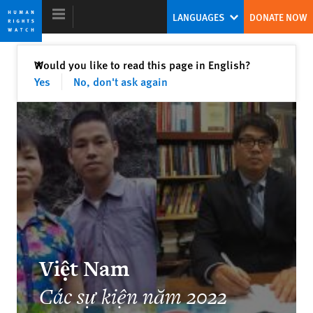
Skip
Skip
LANGUAGES
DONATE NOW
to
to
cookie
main
privacy
content
Close
Would you like to read this page in English?
✕
notice
Yes
No, don't ask again
World Report 2023
A New Model for Global Leadership on
Human Rights
Tirana Hassan
Former Executive Director
Việt Nam
Các sự kiện năm 2022