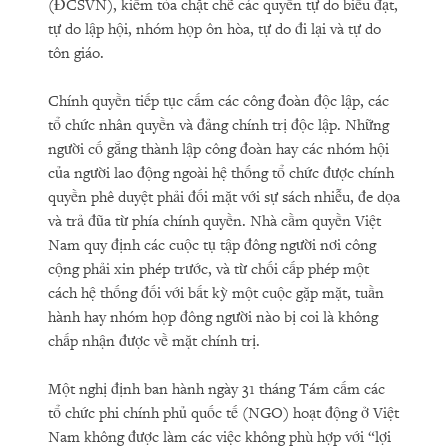
(ĐCSVN), kiềm tỏa chặt chẽ các quyền tự do biểu đạt,
tự do lập hội, nhóm họp ôn hòa, tự do đi lại và tự do
tôn giáo.
Chính quyền tiếp tục cấm các công đoàn độc lập, các
tổ chức nhân quyền và đảng chính trị độc lập. Những
người cố gắng thành lập công đoàn hay các nhóm hội
của người lao động ngoài hệ thống tổ chức được chính
quyền phê duyệt phải đối mặt với sự sách nhiễu, đe dọa
và trả đũa từ phía chính quyền. Nhà cầm quyền Việt
Nam quy định các cuộc tụ tập đông người nơi công
cộng phải xin phép trước, và từ chối cấp phép một
cách hệ thống đối với bất kỳ một cuộc gặp mặt, tuần
hành hay nhóm họp đông người nào bị coi là không
chấp nhận được về mặt chính trị.
Một nghị định ban hành ngày 31 tháng Tám cấm các
tổ chức phi chính phủ quốc tế (NGO) hoạt động ở Việt
Nam không được làm các việc không phù hợp với “lợi