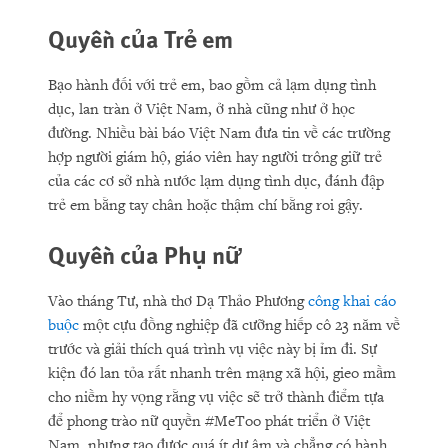
Quyền của Trẻ em
Bạo hành đối với trẻ em, bao gồm cả lạm dụng tình
dục, lan tràn ở Việt Nam, ở nhà cũng như ở học
đường. Nhiều bài báo Việt Nam đưa tin về các trường
hợp người giám hộ, giáo viên hay người trông giữ trẻ
của các cơ sở nhà nước lạm dụng tình dục, đánh đập
trẻ em bằng tay chân hoặc thậm chí bằng roi gậy.
Quyền của Phụ nữ
Vào tháng Tư, nhà thơ Dạ Thảo Phương
công khai cáo
buộc
một cựu đồng nghiệp đã cưỡng hiếp cô 23 năm về
trước và giải thích quá trình vụ việc này bị ỉm đi. Sự
kiện đó lan tỏa rất nhanh trên mạng xã hội, gieo mầm
cho niềm hy vọng rằng vụ việc sẽ trở thành điểm tựa
để phong trào nữ quyền #MeToo phát triển ở Việt
Nam, nhưng tạo được quá ít dư âm và chẳng có hành