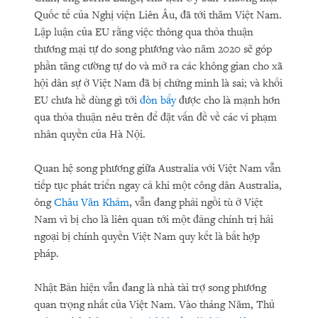
Quốc tế của Nghị viện Liên Âu, đã tới thăm Việt Nam.
Lập luận của EU rằng việc thông qua thỏa thuận
thương mại tự do song phương vào năm 2020 sẽ góp
phần tăng cường tự do và mở ra các không gian cho xã
hội dân sự ở Việt Nam đã bị chứng minh là sai; và khối
EU chưa hề dùng gì tới
đòn bẩy
được cho là mạnh hơn
qua thỏa thuận nêu trên để đặt vấn đề về các vi phạm
nhân quyền của Hà Nội.
Quan hệ song phương giữa Australia với Việt Nam vẫn
tiếp tục phát triển ngay cả khi một công dân Australia,
ông
Châu Văn Khảm
, vẫn đang phải ngồi tù ở Việt
Nam vì bị cho là liên quan tới một đảng chính trị hải
ngoại bị chính quyền Việt Nam quy kết là bất hợp
pháp.
Nhật Bản hiện vẫn đang là nhà tài trợ song phương
quan trọng nhất của Việt Nam. Vào tháng Năm, Thủ