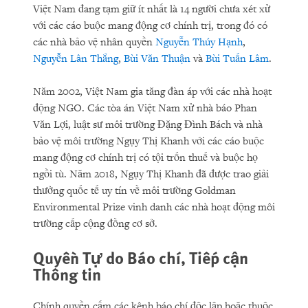
Việt Nam đang tạm giữ ít nhất là 14 người chưa xét xử
với các cáo buộc mang động cơ chính trị, trong đó có
các nhà bảo vệ nhân quyền
Nguyễn Thúy Hạnh
,
Nguyễn Lân Thắng
,
Bùi Văn Thuận
và
Bùi Tuấn Lâm
.
Năm 2002, Việt Nam gia tăng đàn áp với các nhà hoạt
động NGO. Các tòa án Việt Nam xử nhà báo Phan
Văn Lợi, luật sư môi trường Đặng Đình Bách và nhà
bảo vệ môi trường Ngụy Thị Khanh với các cáo buộc
mang động cơ chính trị có tội trốn thuế và buộc họ
ngồi tù. Năm 2018, Ngụy Thị Khanh đã được trao giải
thưởng quốc tế uy tín về môi trường Goldman
Environmental Prize vinh danh các nhà hoạt động môi
trường cấp cộng đồng cơ sở.
Quyền Tự do Báo chí, Tiếp cận
Thông tin
Chính quyền cấm các kênh báo chí độc lập hoặc thuộc