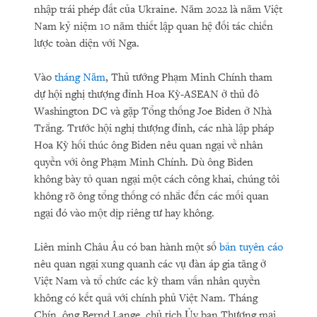
nhập trái phép đất của Ukraine. Năm 2022 là năm Việt
Nam kỷ niệm 10 năm thiết lập quan hệ đối tác chiến
lược toàn diện với Nga.
Vào
tháng Năm
, Thủ tướng Phạm Minh Chính tham
dự hội nghị thượng đỉnh Hoa Kỳ-ASEAN ở thủ đô
Washington DC và gặp Tổng thống Joe Biden ở Nhà
Trắng. Trước hội nghị thượng đỉnh, các nhà lập pháp
Hoa Kỳ hối thúc ông Biden nêu quan ngại về nhân
quyền với ông Phạm Minh Chính. Dù ông Biden
không bày tỏ quan ngại một cách công khai, chúng tôi
không rõ ông tổng thống có nhắc đến các mối quan
ngại đó vào một dịp riêng tư hay không.
Liên minh Châu Âu có ban hành một số
bản tuyên cáo
nêu quan ngại xung quanh các vụ đàn áp gia tăng ở
Việt Nam và tổ chức các kỳ tham vấn nhân quyền
không có kết quả với chính phủ Việt Nam. Tháng
Chín, ông Bernd Lange, chủ tịch Ủy ban Thương mại