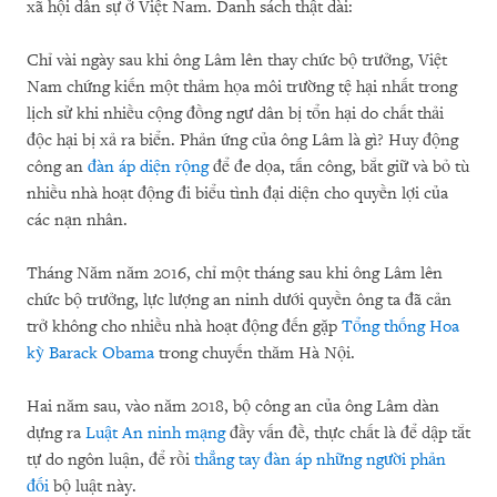
xã hội dân sự ở Việt Nam. Danh sách thật dài:
Chỉ vài ngày sau khi ông Lâm lên thay chức bộ trưởng, Việt
Nam chứng kiến một thảm họa môi trường tệ hại nhất trong
lịch sử khi nhiều cộng đồng ngư dân bị tổn hại do chất thải
độc hại bị xả ra biển. Phản ứng của ông Lâm là gì? Huy động
công an
đàn áp diện rộng
để đe dọa, tấn công, bắt giữ và bỏ tù
nhiều nhà hoạt động đi biểu tình đại diện cho quyền lợi của
các nạn nhân.
Tháng Năm năm 2016, chỉ một tháng sau khi ông Lâm lên
chức bộ trưởng, lực lượng an ninh dưới quyền ông ta đã cản
trở không cho nhiều nhà hoạt động đến gặp
Tổng thống Hoa
kỳ Barack Obama
trong chuyến thăm Hà Nội.
Hai năm sau, vào năm 2018, bộ công an của ông Lâm dàn
dựng ra
Luật An ninh mạng
đầy vấn đề, thực chất là để dập tắt
tự do ngôn luận, để rồi
thẳng tay đàn áp những người phản
đối
bộ luật này.