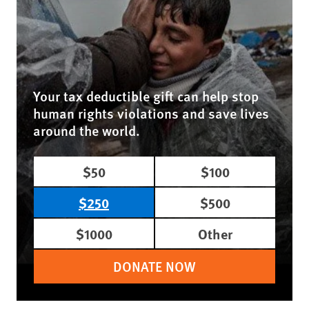
Your tax deductible gift can help stop
human rights violations and save lives
around the world.
$50
$100
$250
$500
$1000
Other
DONATE NOW