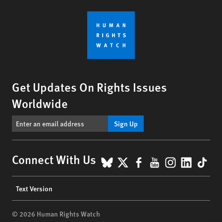
Get Updates On Rights Issues
Worldwide
Sign Up
BlueSky
X
Facebook
YouTube
Instagr
Linke
Tik
Connect With Us
Footer
Text Version
menu
© 2026 Human Rights Watch