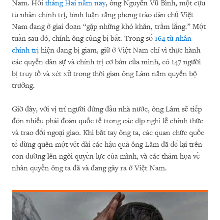
Nam. Hồi
tháng Hai năm nay
, ông Nguyễn Vũ Bình, một cựu
tù nhân chính trị, bình luận rằng phong trào dân chủ Việt
Nam đang ở giai đoạn “gặp những khó khăn, trầm lắng.” Một
tuần sau đó, chính ông cũng bị bắt. Trong số
164 tù nhân
chính trị
hiện đang bị giam, giữ ở Việt Nam chỉ vì thực hành
các quyền dân sự và chính trị cơ bản của mình, có 147 người
bị truy tố và xét xử trong thời gian ông Lâm nắm quyền bộ
trưởng.
Giờ đây, với vị trí người đứng đầu nhà nước, ông Lâm sẽ tiếp
đón nhiều phái đoàn quốc tế trong các dịp nghi lễ chính thức
và trao đổi ngoại giao. Khi bắt tay ông ta, các quan chức quốc
tế đừng quên một vệt dài các hậu quả ông Lâm đã để lại trên
con đường lên ngôi quyền lực của mình, và các thảm họa về
nhân quyền ông ta đã và đang gây ra ở Việt Nam.