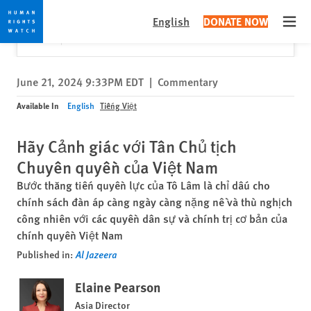
Skip
Skip
Close
Would you like to read this page in English?
✕
English
DONATE NOW
to
to
Open
Yes
No, don't ask again
cookie
main
privacy
content
notice
June 21, 2024 9:33PM EDT
|
Commentary
Available In
English
Tiếng Việt
Hãy Cảnh giác với Tân Chủ tịch
Chuyên quyền của Việt Nam
Bước thăng tiến quyền lực của Tô Lâm là chỉ dấu cho
chính sách đàn áp càng ngày càng nặng nề và thù nghịch
công nhiên với các quyền dân sự và chính trị cơ bản của
chính quyền Việt Nam
Published in:
Al Jazeera
Elaine Pearson
Asia Director