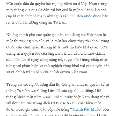
Một cuộc đấu đá quyền lực nội bộ hiếm có ở Việt Nam trong
mấy tháng vừa qua đã dẫn tới kết quả là một số lãnh đạo cao
cấp bị mất chức vì tham nhũng và
tân chủ tịch nước
được bầu
ra, là cựu đại tướng công an Tô Lâm.
Nhưng chính phủ các quốc gia dân chủ đang coi Việt nam là
một thị trường hấp dẫn và là một lựa chọn thay thế cho Trung
Quốc cần cảnh giác. Không hề là một tín hiệu khả quan, bước
thăng tiến quyền lực của ông Lâm là chỉ dấu cho một chính
sách đàn áp sẽ ngày càng nặng nề, tuyệt đối không chấp nhận
tiếng nói phản biện và thù nghịch công khai với các quyền dân
sự và chính trị cơ bản của chính quyền Việt Nam.
Trong vai trò người đứng đầu Bộ Công an chuyên quyền kể từ
tháng Tư năm 2016, ông Lâm đã sưu tập đủ tai tiếng. Hồi
tháng Mười một năm 2021 - khi cả nước Việt Nam đang vật vã
với đợt cấm túc trong dịch COVID-19 - thì xuất hiện một
đoạn video ghi cảnh đầu bếp nổi tiếng “
Thánh Rắc Muối
” bón
miếng bít tết dát vàng trị giá 2000 đô la cho ông Lâm ở Luân