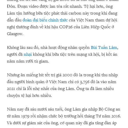
Đôn. Đoạn video được lan tỏa rất nhanh. Tệ hại hơn, ông
Lâm tận hưởng bữa tiệc phát thải carbon này trong khi đang
dẫn đầu
đoàn đại biểu chính thức
của Việt Nam tham dự hội
nghị thượng đỉnh về khí hậu COP26 của Liên Hiệp Quốc ở
Glasgow.
Không lâu sau đó, nhà hoạt động nhân quyền
Bùi Tuấn Lâm
,
người đã
nhại
không khí bữa tiệc trên mạng xã hội, bị kết án
năm năm rưỡi tù giam.
Nhưng ăn miếng bít tết trị giá 2000 đô la trong khi thu nhập
đầu người bình quân ở Việt Nam chỉ có 3,756 đô la vào năm
2021 chỉ là lỗi nhẹ nhất của ông Lâm. Ông ta đã làm nhiều
chuyện tệ hại hơn nhiều.
Năm nay đã sáu mươi sáu tuổi, ông Lâm gia nhập Bộ Công an
từ năm 1979 rồi nhậm chức bộ trưởng hồi tháng Tư năm 2016.
Và dưới sự giám sát của ông, cơ quan này đã gia tăng đàn áp