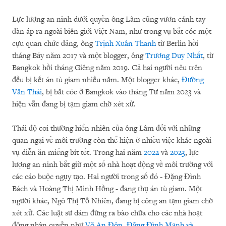
Lực lượng an ninh dưới quyền ông Lâm cũng vươn cánh tay
đàn áp ra ngoài biên giới Việt Nam, như trong vụ bắt cóc một
cựu quan chức đảng, ông
Trịnh Xuân Thanh
từ Berlin hồi
tháng Bảy năm 2017 và một blogger, ông
Trương Duy Nhất
, từ
Bangkok hồi tháng Giêng năm 2019. Cả hai người nêu trên
đều bị kết án tù giam nhiều năm. Một blogger khác,
Đường
Văn Thái
, bị bắt cóc ở Bangkok vào tháng Tư năm 2023 và
hiện vẫn đang bị tạm giam chờ xét xử.
Thái độ coi thường hiển nhiên của ông Lâm đối với những
quan ngại về môi trường còn thể hiện ở nhiều việc khác ngoài
vụ diễn ăn miếng bít tết. Trong hai năm
2022
và
2023
, lực
lượng an ninh bắt giữ một số nhà hoạt động về môi trường với
các cáo buộc ngụy tạo. Hai người trong số đó - Đặng Đình
Bách và Hoàng Thị Minh Hồng - đang thụ án tù giam. Một
người khác, Ngô Thị Tố Nhiên, đang bị công an tạm giam chờ
xét xử. Các luật sư dám đứng ra bào chữa cho các nhà hoạt
động nhân quyền như
Võ An Đôn
,
Đặng Đình Mạnh và