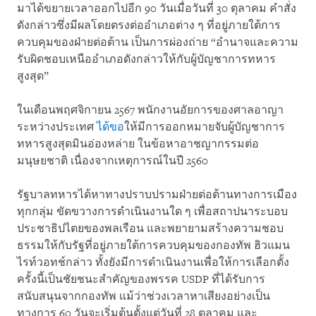
มาได้ขยายเวลาออกไปอีก 90 วันเมื่อวันที่ 30 ตุลาคม คำสั่ง
ดังกล่าวซึ่งมีผลโดยตรงต่ออำเภอต่าง ๆ ที่อยู่ภายใต้การ
ควบคุมของฝ่ายต่อต้าน เป็นการผ่องถ่าย “อำนาจและความ
รับผิดชอบเหนืออำเภอดังกล่าวให้กับผู้บัญชาการทหาร
สูงสุด”
ในเดือนพฤศจิกายน 2567 พนักงานอัยการของศาลอาญา
ระหว่างประเทศ
ได้ขอ
ให้มีการออกหมายจับผู้บัญชาการ
ทหารสูงสุดมินอ่องหล่าย ในข้อหาอาชญากรรมต่อ
มนุษยชาติ เนื่องจากเหตุการณ์ในปี 2560
รัฐบาลทหารได้หาทางปราบปรามฝ่ายต่อต้านทางการเมือง
ทุกกลุ่ม ขัดขวางการดำเนินงานใด ๆ เพื่อสถาปนาระบอบ
ประชาธิปไตยของพลเรือน และพยายามสร้างความชอบ
ธรรมให้กับรัฐที่อยู่ภายใต้การควบคุมของกองทัพ ฮิวแมน
ไรท์วอทช์กล่าว ทั้งยังมีการดำเนินงานเพื่อให้การเลือกตั้ง
ครั้งนี้เป็นชัยชนะสำคัญของพรรค USDP ที่ได้รับการ
สนับสนุนจากกองทัพ แม้ว่าช่วงเวลาหาเสียงอย่างเป็น
ทางการ 60 วันจะเริ่มต้นตั้งแต่วันที่ 28 ตุลาคม และ