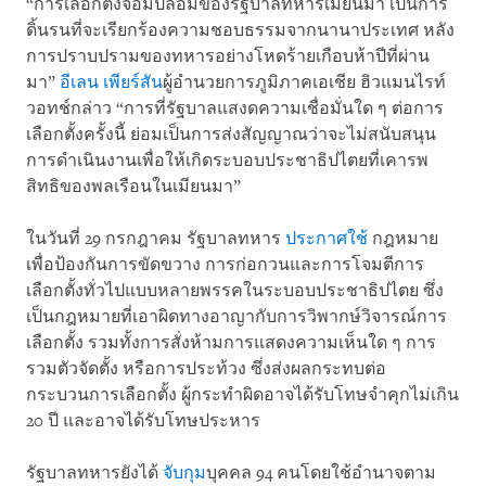
“การเลือกตั้งจอมปลอมของรัฐบาลทหารเมียนมา เป็นการ
ดิ้นรนที่จะเรียกร้องความชอบธรรมจากนานาประเทศ หลัง
การปราบปรามของทหารอย่างโหดร้ายเกือบห้าปีที่ผ่าน
มา”
อีเลน เพียร์สัน
ผู้อำนวยการภูมิภาคเอเชีย ฮิวแมนไรท์
วอทช์กล่าว “การที่รัฐบาลแสงดความเชื่อมั่นใด ๆ ต่อการ
เลือกตั้งครั้งนี้ ย่อมเป็นการส่งสัญญาณว่าจะไม่สนับสนุน
การดำเนินงานเพื่อให้เกิดระบอบประชาธิปไตยที่เคารพ
สิทธิของพลเรือนในเมียนมา”
ในวันที่ 29 กรกฎาคม รัฐบาลทหาร
ประกาศใช้
กฎหมาย
เพื่อป้องกันการขัดขวาง การก่อกวนและการโจมตีการ
เลือกตั้งทั่วไปแบบหลายพรรคในระบอบประชาธิปไตย ซึ่ง
เป็นกฎหมายที่เอาผิดทางอาญากับการวิพากษ์วิจารณ์การ
เลือกตั้ง รวมทั้งการสั่งห้ามการแสดงความเห็นใด ๆ การ
รวมตัวจัดตั้ง หรือการประท้วง ซึ่งส่งผลกระทบต่อ
กระบวนการเลือกตั้ง ผู้กระทำผิดอาจได้รับโทษจำคุกไม่เกิน
20 ปี และอาจได้รับโทษประหาร
รัฐบาลทหารยังได้
จับกุม
บุคคล 94 คนโดยใช้อำนาจตาม