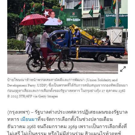
Click to
ป้ายโฆษณาหัวหน้าพรรคสหสามัคคีและการพัฒนา (Union Solidarity and
Development Party: USDP) ซึ่งเป็นพรรคที่ได้รับการสนับสนุนจากกองทัพเมียนมา
ก่อนฤดูหาเสียงและการเลือกตั้งของรัฐบาลทหาร ในกรุงย่างกุ้ง 27 ตุลาคม 2568
© 2025 STR/AFP via Getty Images
(กรุงเทพฯ) – รัฐบาลต่างประเทศควรปฏิเสธแผนของรัฐบาล
ทหาร
เมียนมา
ที่จะจัดการเลือกตั้งในช่วงปลายเดือน
ธันวาคม 2568 จนถึงมกราคม 2569 เพราะเป็นการเลือกตั้งที่
ไม่เสรี ไม่เป็นธรรม หรือไม่มีส่วนร่วม ฮิวแมนไรท์วอทช์