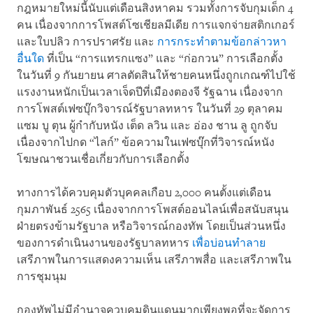
กฎหมายใหม่นี้นับแต่เดือนสิงหาคม รวมทั้งการจับกุมเด็ก 4
คน เนื่องจากการโพสต์โซเชียลมีเดีย การแจกจ่ายสติกเกอร์
และใบปลิว การปราศรัย และ
การกระทำตามข้อกล่าวหา
อื่นใด
ที่เป็น “การแทรกแซง” และ “ก่อกวน” การเลือกตั้ง
ในวันที่ 9 กันยายน ศาลตัดสินให้ชายคนหนึ่งถูกเกณฑ์ไปใช้
แรงงานหนักเป็นเวลาเจ็ดปีที่เมืองตองจี รัฐฉาน เนื่องจาก
การโพสต์เฟซบุ๊กวิจารณ์รัฐบาลทหาร ในวันที่ 29 ตุลาคม
แซม บู ตุน ผู้กำกับหนัง เต็ด ลวิน และ อ่อง ชาน ลู ถูกจับ
เนื่องจากไปกด “ไลก์” ข้อความในเฟซบุ๊กที่วิจารณ์หนัง
โฆษณาชวนเชื่อเกี่ยวกับการเลือกตั้ง
ทางการได้ควบคุมตัวบุคคลเกือบ 2,000 คนตั้งแต่เดือน
กุมภาพันธ์ 2565 เนื่องจากการโพสต์ออนไลน์เพื่อสนับสนุน
ฝ่ายตรงข้ามรัฐบาล หรือวิจารณ์กองทัพ โดยเป็นส่วนหนึ่ง
ของการดำเนินงานของรัฐบาลทหาร
เพื่อบ่อนทำลาย
เสรีภาพในการแสดงความเห็น เสรีภาพสื่อ และเสรีภาพใน
การชุมนุม
กองทัพไม่มีอำนาจควบคุมดินแดนมากเพียงพอที่จะจัดการ