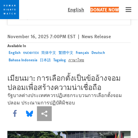
Skip
Skip
Close
Would you like to read this page in English?
✕
English
DONATE NOW
to
to
Open
Yes
No, don't ask again
cookie
main
privacy
content
notice
November 16, 2025 7:00PM EST
|
News Release
Available In
English
ဗမာစကား
简体中文
繁體中文
Français
Deutsch
Bahasa Indonesia
日本語
Tagalog
ภาษาไทย
เมียนมา: การเลือกตั้งเป็นข้ออ้างจอม
ปลอมเพื่อสร้างความน่าเชื่อถือ
รัฐบาลต่างประเทศควรปฏิเสธกระบวนการเลือกตั้งจอม
ปลอม ประณามการปฏิบัติมิชอบ
Share this via Facebook
Share this via Bluesky
More sharing options