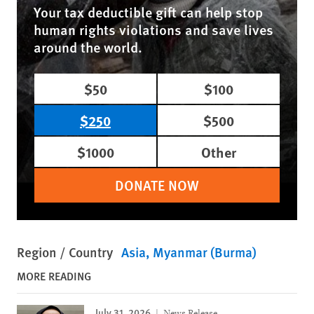
Your tax deductible gift can help stop
human rights violations and save lives
around the world.
$50
$100
$250
$500
$1000
Other
DONATE NOW
Region / Country
Asia
Myanmar (Burma)
MORE READING
July 31, 2026
News Release