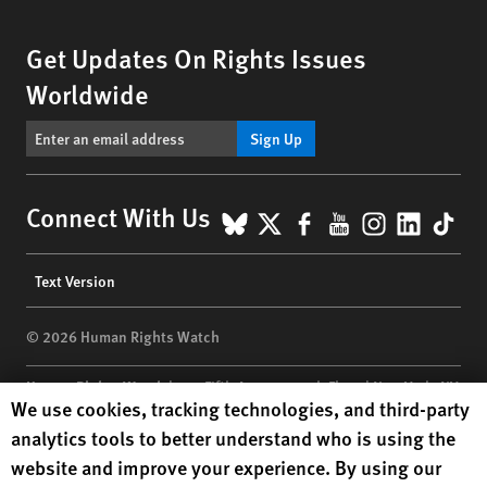
Get Updates On Rights Issues
Worldwide
Sign Up
BlueSky
X
Facebook
YouTube
Instagr
Linke
Tik
Connect With Us
Footer
Text Version
menu
© 2026 Human Rights Watch
Human Rights Watch
| 350 Fifth Avenue, 34th Floor | New York,
NY
Human Rights Watch cookie preferences
We use cookies, tracking technologies, and third-party
10118-3299
USA
|
t
1.212.290.4700
analytics tools to better understand who is using the
Human Rights Watch
is a 501(C)(3) nonprofit registered in the US
website and improve your experience. By using our
under EIN: 13-2875808