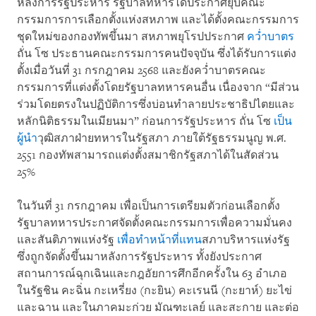
หลังการรัฐประหาร รัฐบาลทหารได้ประกาศยุบคณะ
กรรมการการเลือกตั้งแห่งสหภาพ และได้ตั้งคณะกรรมการ
ชุดใหม่ของกองทัพขึ้นมา สหภาพยุโรปประกาศ
คว่ำบาตร
ถั่น โซ ประธานคณะกรรมการคนปัจจุบัน ซึ่งได้รับการแต่ง
ตั้งเมื่อวันที่ 31 กรกฎาคม 2568 และยังคว่ำบาตรคณะ
กรรมการที่แต่งตั้งโดยรัฐบาลทหารคนอื่น เนื่องจาก “มีส่วน
ร่วมโดยตรงในปฏิบัติการซึ่งบ่อนทำลายประชาธิปไตยและ
หลักนิติธรรมในเมียนมา” ก่อนการรัฐประหาร ถั่น โซ
เป็น
ผู้นำ
วุฒิสภาฝ่ายทหารในรัฐสภา ภายใต้รัฐธรรมนูญ พ.ศ.
2551 กองทัพสามารถแต่งตั้งสมาชิกรัฐสภาได้ในสัดส่วน
25%
ในวันที่ 31 กรกฎาคม เพื่อเป็นการเตรียมตัวก่อนเลือกตั้ง
รัฐบาลทหารประกาศจัดตั้งคณะกรรมการเพื่อความมั่นคง
และสันติภาพแห่งรัฐ
เพื่อทำหน้าที่แทน
สภาบริหารแห่งรัฐ
ซึ่งถูกจัดตั้งขึ้นมาหลังการรัฐประหาร ทั้งยังประกาศ
สถานการณ์ฉุกเฉินและกฎอัยการศึกอีกครั้งใน 63 อำเภอ
ในรัฐชิน คะฉิ่น กะเหรี่ยง (กะยิน) คะเรนนี (กะยาห์) ยะไข่
และฉาน และในภาคมะก่วย มัณฑะเลย์ และสะกาย และต่อ