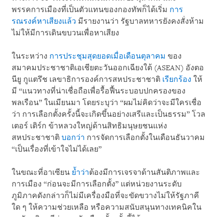
พรรคการเมืองที่เป็นตัวแทนของกองทัพก็ได้เริ่ม
การ
รณรงค์หาเสียงแล้ว
มีรายงานว่า รัฐบาลทหารยังคงสั่งห้าม
ไม่ให้มีการเดินขบวนเพื่อหาเสียง
ในระหว่าง
การประชุมสุดยอดเมื่อเดือนตุลาคม
ของ
สมาคมประชาชาติเอเชียตะวันออกเฉียงใต้ (ASEAN) อังตอ
นียู กูแตรึช เลขาธิการองค์การสหประชาชาติ
เรียกร้อง
ให้
มี “แนวทางที่น่าเชื่อถือเพื่อรื้อฟื้นระบอบปกครองของ
พลเรือน” ในเมียนมา โดยระบุว่า “ผมไม่คิดว่าจะมีใครเชื่อ
ว่า การเลือกตั้งครั้งนี้จะเกิดขึ้นอย่างเสรีและเป็นธรรม” โวล
เตอร์ เติร์ก ข้าหลวงใหญ่ด้านสิทธิมนุษยชนแห่ง
สหประชาชาติ
บอกว่า
การจัดการเลือกตั้งในเดือนธันวาคม
“เป็นเรื่องที่เข้าใจไม่ได้เลย”
ในขณะที่อาเซียน
ย้ำว่า
ต้องมีการเจรจาด้านสันติภาพและ
การเมือง “ก่อนจะมีการเลือกตั้ง” แต่หน่วยงานระดับ
ภูมิภาคดังกล่าวก็ไม่มีเครื่องมือที่จะขัดขวางไม่ให้รัฐภาคี
ใด ๆ ให้ความช่วยเหลือ หรือความสนับสนุนทางเทคนิคใน