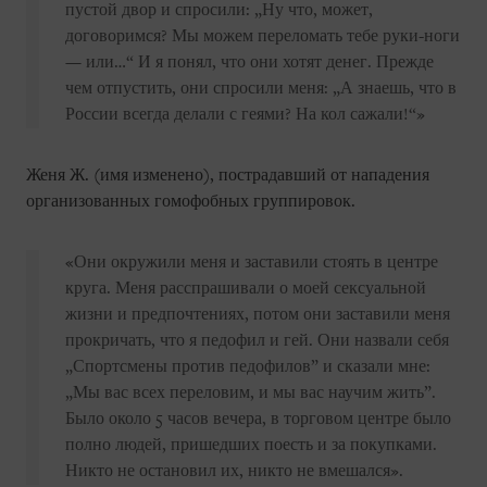
пустой двор и спросили: „Ну что, может,
договоримся? Мы можем переломать тебе руки-ноги
— или…“ И я понял, что они хотят денег. Прежде
чем отпустить, они спросили меня: „А знаешь, что в
России всегда делали с геями? На кол сажали!“»
Женя Ж. (имя изменено), пострадавший от нападения
организованных гомофобных группировок.
«Они окружили меня и заставили стоять в центре
круга. Меня расспрашивали о моей сексуальной
жизни и предпочтениях, потом они заставили меня
прокричать, что я педофил и гей. Они назвали себя
„Спортсмены против педофилов” и сказали мне:
„Мы вас всех переловим, и мы вас научим жить”.
Было около 5 часов вечера, в торговом центре было
полно людей, пришедших поесть и за покупками.
Никто не остановил их, никто не вмешался».