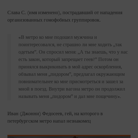
Слава С. (имя изменено), пострадавший от нападения
организованных гомофобных группировок.
«В метро ко мне подошел мужчина и
поинтересовался, не страшно ли мне ходить „так
одетым”. Он спросил меня: „А ты знаешь, что у нас
есть закон, который запрещает геев?” Потом он
принялся выкрикивать в мой адрес оскорбления,
обзывал меня „пидором”, предлагал окружающим
повнимательнее ко мне присмотреться и зашел за
мной в поезд. Внутри вагона метро он продолжил
называть меня „пидором” и дал мне пощечину».
Иван (Джонни) Федосеев, гей, на которого в
петербургском метро напал незнакомец