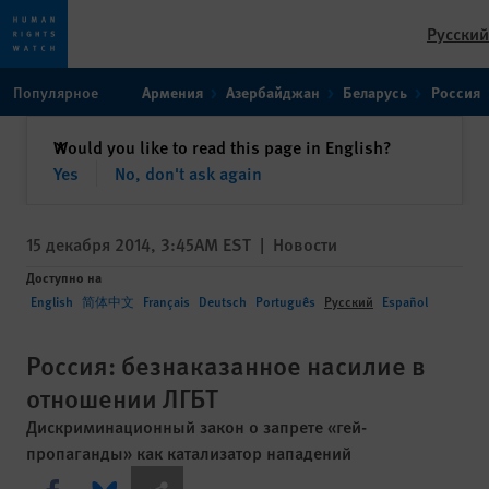
Русский
Skip
Skip
Популярное
Армения
Азербайджан
Беларусь
Россия
to
to
cookie
main
закрыть
Would you like to read this page in English?
✕
privacy
content
Yes
No, don't ask again
notice
15 декабря 2014, 3:45AM EST
|
Новости
Доступно на
English
简体中文
Français
Deutsch
Português
Русский
Español
Россия: безнаказанное насилие в
отношении ЛГБТ
Дискриминационный закон о запрете «гей-
пропаганды» как катализатор нападений