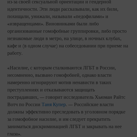
из-за своей сексуальной ориентации и гендерной
идентичности. Эти люди рассказывали, как их били,
похищали, унижали, называли «педофилами» и
«извращенцами». Виновниками были либо
организованные гомофобные группировки, либо просто
незнакомые люди в метро, на улице, в ночных клубах,
кафе и (в одном случае) на собеседовании при приеме на
работу.
«Насилие, с которым сталкиваются ЛГБТ в России,
несомненно, вызвано гомофобией, однако власти
намеренно игнорируют мотив ненависти в таких
преступлениях и отказываются защищать
пострадавших, — говорит исследователь Хьюман Райтс
Вотч по России
Таня Купер
. — Российские власти
должны эффективно преследовать в уголовном порядке
за гомофобное насилие, и им следует прекратить
заниматься дискриминацией ЛГБТ и закрывать на нее
глаза».