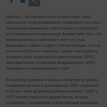
Share this via Facebook
Share this via Bluesky
Share this via Поделиться
(Москва) – Российские власти не выполняют своих
обязательств по предотвращению гомофобного насилия и
привлечению виновных к ответственности, говорится в
опубликованном сегодня докладе Хьюман Райтс Вотч. Во
время подготовки к принятию в июне 2013 года
федерального закона о запрете «гей-пропаганды» и после
этого по всей
России
участились травля и нападения на
лесбиянок, геев, бисексуалов и трансгендеров (ЛГБТ).
Закон фактически легализовал дискриминацию ЛГБТ,
превратив их в граждан второго сорта.
В основу 85-страничного доклада «Лицензия на травлю:
гомофобное насилие и преследование ЛГБТ-сообщества
в России» легли десятки подробных интервью с ЛГБТ и
ЛГБТ-активистами из 16 городов России, которые
столкнулись с нападениями и агрессивными выходками