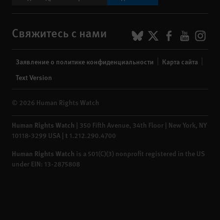
BlueSky
X
Faceboo
YouTu
Ins
Свяжитесь с нами
Footer
Заявление о политике конфиденциальности
Карта сайта
menu
Text Version
© 2026 Human Rights Watch
Human Rights Watch
| 350 Fifth Avenue, 34th Floor | New York,
NY
10118-3299
USA
|
t
1.212.290.4700
Human Rights Watch
is a 501(C)(3) nonprofit registered in the US
under EIN: 13-2875808