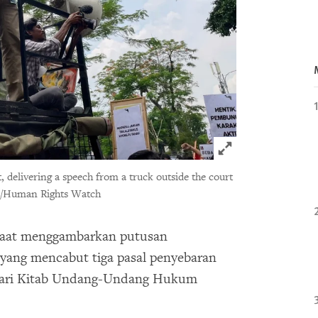
Click to expand 
rt, delivering a speech from a truck outside the court
o/Human Rights Watch
, saat menggambarkan putusan
yang mencabut tiga pasal penyebaran
dari Kitab Undang-Undang Hukum