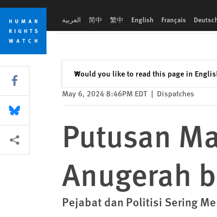
Skip
Skip
Putusan Mahkamah Konstitusi Anugerah bagi Kebebasan Ber
to
to
العربية
简中
繁中
English
Français
Deutsc
cookie
main
privacy
content
notice
Close
Would you like to read this page in Engli
✕
Share this via Facebook
May 6, 2024 8:46PM EDT
|
Dispatches
Share this via Bluesky
Putusan Ma
More sharing options
Anugerah b
Pejabat dan Politisi Sering