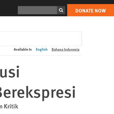
DONATE NOW
Print
Search
DONATE NOW
Available In
English
Bahasa Indonesia
usi
erekspresi
 Kritik