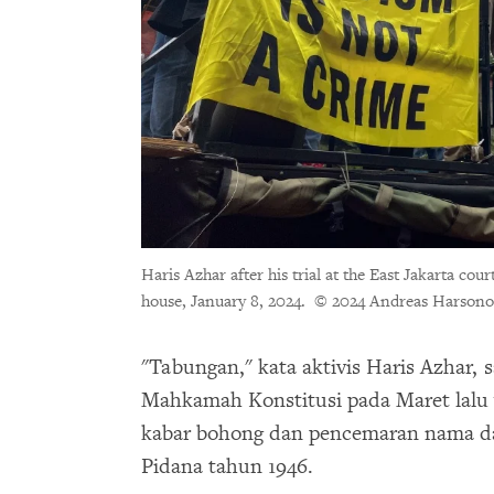
Haris Azhar after his trial at the East Jakarta cou
house, January 8, 2024.
© 2024 Andreas Harson
"Tabungan," kata aktivis Haris Azhar
Mahkamah Konstitusi pada Maret lalu 
kabar bohong dan pencemaran nama 
Pidana tahun 1946.