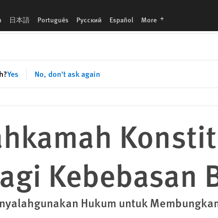
ekspresi
languages
h
日本語
Português
Русский
Español
More
sh?
Yes
No, don't ask again
hkamah Konstit
agi Kebebasan B
 Menyalahgunakan Hukum untuk Membungkam