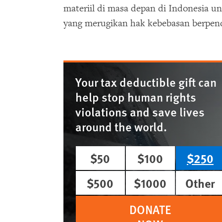
materiil di masa depan di Indonesia u
yang merugikan hak kebebasan berpen
Your tax deductible gift can
help stop human rights
violations and save lives
around the world.
$50
$100
$250
$500
$1000
Other
DONATE