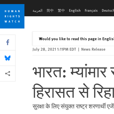
Skip
Skip
भारत: म्यांमार से शरण के लिए आए लोगों को हिरासत से रिहा करे
to
to
العربية
简中
繁中
English
Français
Deutsc
cookie
main
privacy
content
notice
Close
Would you like to read this page in Engli
✕
Share this via Facebook
July 28, 2021 1:11PM EDT
|
News Release
Share this via Bluesky
भारत: म्यांमा
More sharing options
हिरासत से रिह
सुरक्षा के लिए संयुक्त राष्ट्र शरणार्थी ए