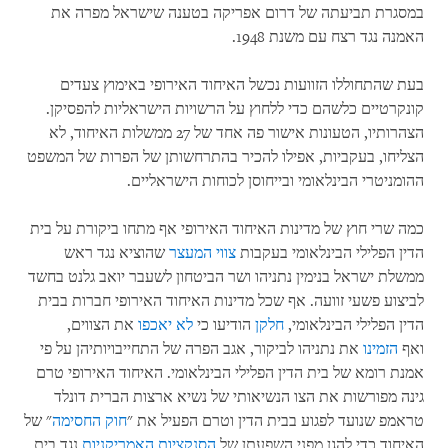
במסגרת תביעתה של דרום אפריקה בטענה שישראל מפרה את
האמנה נגד רצח עם משנת 1948.
בעת שהתחוללו הזוועות נכשל האיחוד האירופי באימוץ צעדים
קונקרטיים כלשהם כדי ללחוץ על הרשויות הישראליות להפסיקן.
הצהרותיו, הטעונות אישור פה אחד של 27 ממשלות האיחוד, לא
הצליחו, בעקביות, אפילו להכיר בהתרחשותן של הפרות של המשפט
ההומניטרי הבינלאומי ובייחוסן לכוחות הישראליים.
כמה שרי חוץ של מדינות האיחוד האירופי אף מתחו ביקורת על בית
הדין הפלילי הבינלאומי בעקבות
צווי המעצר
שהוציא נגד ראש
ממשלת ישראל בנימין נתניהו ושר הביטחון לשעבר יואב גלנט בחשד
לביצוע פשעי זוועה. אף שכל מדינות האיחוד האירופי חברות בבית
הדין הפלילי הבינלאומי,
חלקן
הודיעו כי
לא יאכפו
את הצווים,
ואף
הזמינו
את נתניהו לביקור, אגב הפרה של התחייבויותיהן על פי
אמנת רומא של בית הדין הפלילי הבינלאומי. האיחוד האירופי טרם
גינה מפורשות את הצו הנשיאותי של נשיא ארצות הברית דונלד
טראמפ שנועד לפגוע בבית הדין וטרם הפעיל את "
חוק החסימה
" של
האיחוד כדי להגן מפני השפעתן של
הסנקציות האמריקניות
נגד בית