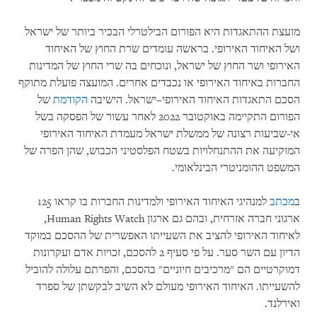
מועצת ההתאגדות היא הפורום הבילטרלי הבכיר ביותר של ישראל
ושל האיחוד האירופי. בראשה עומדים שרת החוץ של האיחוד
האירופי ושר החוץ של ישראל, ונוכחים בה שרי החוץ של המדינות
החברות באיחוד האירופי או נכבדים אחרים. המועצה פועלת מתוקף
הסכם התאגדות האיחוד האירופי–ישראל. הישיבה
הקודמת
של
הפורום התקיימה באוקטובר 2022 לאחר עשור של הפסקה בשל
אי-שביעות רצונה של ממשלת ישראל מעמדת האיחוד האירופי
המוקיעה את ההתנחלויות בשטח הפלסטיני הכבוש, שהן הפרה של
המשפט ההומניטרי הבינלאומי.
ב
מכתב
למנהיגי האיחוד האירופי ולמדינות החברות בו קראו 125
ארגוני חברה אזרחית, ובהם גם ארגון Human Rights Watch,
לאיחוד האירופי להציב את השעייתו האפשרית של ההסכם במוקד
הדיון עם השר סער. על פי סעיף 2 להסכם, זכויות אדם ועקרונות
דמוקרטיים הם "מרכיבים חיוניים" בהסכם, והפרתם עלולה להוביל
להשעייתו. האיחוד האירופי מעולם לא השיב לבקשתן של ספרד
ואירלנד.