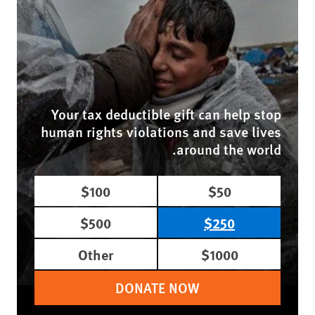
Your tax deductible gift can help stop
human rights violations and save lives
around the world.
$100
$50
$500
$250
Other
$1000
DONATE NOW