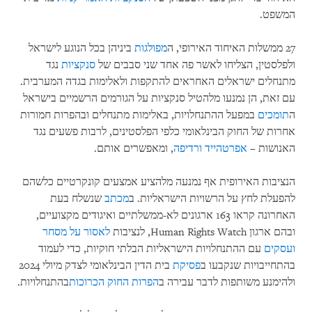
המשפט.
27 ממשלות האיחוד האירופי, ה
מפולגות
ביניהן בכל הנוגע לישראל
ולפלסטין, הצליחו לאשר פה אחד שני סבבים של
סנקציות
נגד
מתנחלים ישראלים האחראים להתקפות ולאלימות בגדה המערבית.
עם זאת, הן נמנעו מלהטיל סנקציות על הגורמים הרשמיים בישראל
ה
תומכים
במפעל ההתנחלויות, באלימות מתנחלים ובהפרות חמורות
אחרות של החוק הבינלאומי כלפי הפלסטינים, לרבות פשעים נגד
האנושות –
אפרטהייד ורדיפה
, ומאפשרים אותם.
הנציבות האירופית אף נמנעה מלהציע אמצעים קונקרטיים כלשהם
להפעלת לחץ על הרשויות הישראליות. ב
מכתב
שנשלח בעת
האחרונה קראו 163 ארגונים לא-ממשלתיים ואיגודים מקצועיים,
ובהם ארגון Human Rights Watch, לנציבות
לאסור על מסחר
ועסקים
עם ההתנחלויות הישראליות הבלתי חוקיות, כדי לעמוד
בהתחייבויות שנקבעו ב
פסיקת
בית הדין הבינלאומי לצדק מיולי 2024
ולהימנע משותפות לדבר עבירה ב
הפרות החוק הכרוכות
בהתנחלויות.