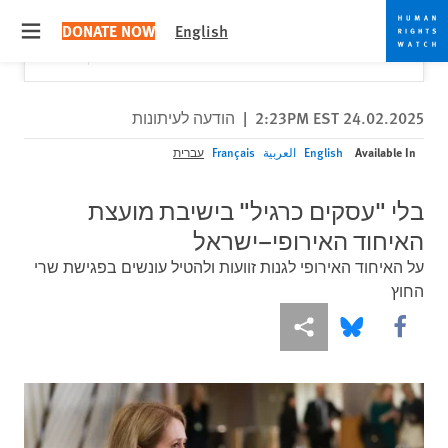
Skip
Skip
Close
Would you like to read this page in English?
✕
DONATE NOW
English
to
to
 menu
Yes
No, don't ask again
cookie
main
content
privacy
notice
24.02.2025 2:23PM EST
|
הודעה לעיתונות
Available In
English
العربية
Français
עברית
בלי "עסקים כרגיל" בישיבת מועצת
האיחוד האירופי–ישראל
על האיחוד האירופי לגנות זוועות ולהטיל עונשים בפגישת שרי
החוץ
More sharing options
Share this via Bluesky
Share this via Facebook