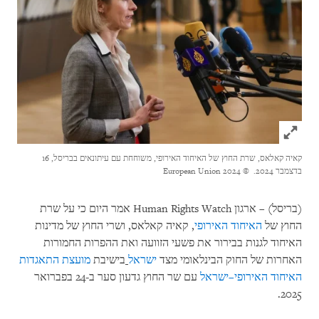
Click to expand Image
קאיה קאלאס, שרת החוץ של האיחוד האירופי, משוחחת עם עיתונאים בבריסל, 16
בדצמבר 2024.
© 2024 European Union
(בריסל) – ארגון Human Rights Watch אמר היום כי על שרת
החוץ של
האיחוד האירופי
, קאיה קאלאס, ושרי החוץ של מדינות
האיחוד לגנות בבירור את פשעי הזוועה ואת ההפרות החמורות
האחרות של החוק הבינלאומי מצד
ישראל
בישיבת
מועצת התאגדות
האיחוד האירופי–ישראל
עם שר החוץ גדעון סער ב-24 בפברואר
2025.