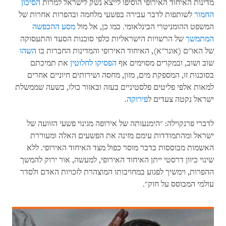
מדינות האיחוד האירופי הוסיפו לייצא נשק לישראל למרות
הסיכון
החמור
לשותפות לדבר עבירה בפשעי מלחמה ובהפרות אחרות של
המשפט ההומניטרי הבינלאומי. כמו כן, אל מול
מסע ההכפשה
המתמשך
של הרשויות הישראליות כלפי סוכנות הסעד והתעסוקה
של האו"ם (אונר"א), האיחוד האירופי והמדינות החברות בו
השהו
שוב ושוב, ובמקרים מסוימים אף
הפסיקו לחלוטין
את תמיכתם
בסוכנות זו, המספקת מים, מזון, מחסה ושירותים חיוניים אחרים
למאות אלפי פליטים פלסטיניים בעזה ובאזור כולו, בשעה שממשלת
ישראל נקטה צעדים ל
פירוקה
.
לדברי פרנקוילה: "הימנעותה של אירופה מגינוי פשעי הזוועה של
ישראל ומהתמודדות עימם מזינה את הפשעים האלה ומעוררת
האשמות מבוססות בדבר מוסר כפול מצד האיחוד האירופי. ללא
שינוי כיוון דרסטי ייתן האיחוד האירופי, למעשה, אור ירוק להמשך
ההפרות, וימשיך לפגוע במחויבותו המוצהרת לזכויות האדם ולסדר
עולמי המבוסס על חוק".