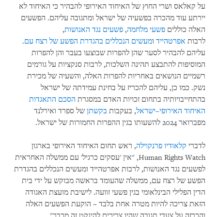
על קאלאס ושרי החוץ של האיחוד האירופי להבהיר כי האיחוד לא
יירתע עוד מהכרה בפשעיה של ישראל ומתגובה עליהם. הפשעים
האלה כוללים
פשעי מלחמה
,
פשעים נגד האנושות
,
לרבות
אפרטהייד
ו
מעשים הנכללים בהגדרת הפשע של רצח עם
.
עליהם להבהיר לסער שהן להפרות שבוצעו בעבר והן להפרות
המוסיפות להתבצע תהינה השלכות, לרבות סנקציות על גורמים
רשמיים הנושאים באחריות להפרות האלה, והשעיה של מכירת
נשק. כמו כן, עליהם להכריז על בחינת עמידתה של ישראל
בהתחייבויותיה בתחום זכויות האדם במסגרת
הסכם התאגדות
האיחוד האירופי–ישראל
, בעקבות
בקשתן
של ספרד ואירלנד
מפברואר 2024 להשעותו בגין ההפרות החמורות של ישראל.
לדברי
קלאודיו פרנקוילה
, ראש תחום האיחוד האירופי בארגון
Human Rights Watch, "אין 'עסקים כרגיל' עם ממשלה האחראית
לפשעים נגד האנושות, לרבות אפרטהייד ומעשים הנכללים בהגדרת
הפשע של רצח עם, ממשלה שהעומד בראשה מבוקש על ידי בית
הדין הפלילי הבינלאומי בגין פשעי זוועה. לישיבת מועצת האגודה
הזאת צריכה להיות מטרה אחת בלבד – הוקעת הפשעים האלה
והכרזה על צעדי תגובה שהיו צריכים להינקט זה מכבר".