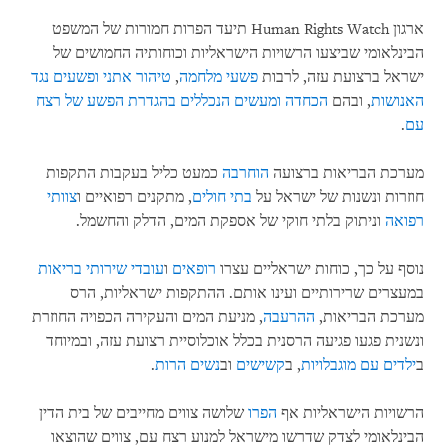
ארגון Human Rights Watch תיעד הפרות חמורות של המשפט
הבינלאומי שביצעו הרשויות הישראליות וכוחותיה החמושים של
ישראל ברצועת עזה, לרבות
פשעי מלחמה
,
טיהור אתני ופשעים נגד
האנושות
, ובהם
הכחדה ומעשים הנכללים בהגדרת הפשע של רצח
עם
.
מערכת הבריאות ברצועה
הוחרבה
כמעט כליל בעקבות התקפות
חוזרות ונשנות של ישראל על
בתי חולים
, מתקנים רפואיים ו
צוותי
רפואה
וניתוק בלתי חוקי של אספקת המים, הדלק והחשמל.
נוסף על כך, כוחות ישראליים עצרו
רופאים
ו
עובדי שירותי בריאות
במעצרים שרירותיים ועינו אותם. ההתקפות ישראליות, הרס
מערכת הבריאות,
ההרעבה
, מניעת המים והעקירה הכפויה החוזרת
ונשנית פגעו פגיעה הרסנית בכלל אוכלוסיית רצועת עזה, ובמיוחד
ב
ילדים עם מוגבלויות
, ב
קשישים
וב
נשים הרות
.
הרשויות הישראליות אף
הפרו
שלושה צווים מחייבים של בית הדין
הבינלאומי לצדק שדרשו מישראל למנוע רצח עם, צווים שהוצאו