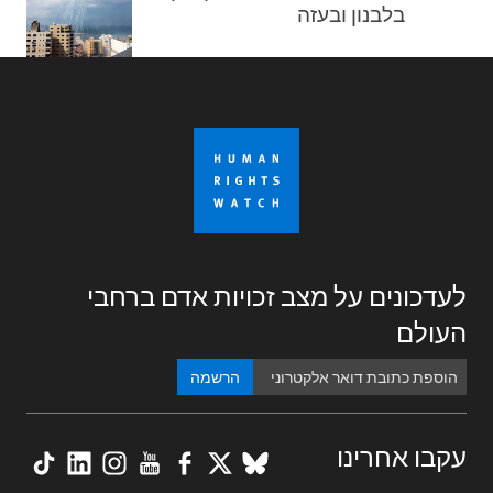
בלבנון ובעזה
לעדכונים על מצב זכויות אדם ברחבי
העולם
הרשמה
kTok
nkedIn
nstagram
YouTube
Facebook
BlueSky
X
עקבו אחרינו