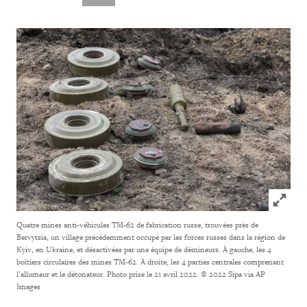
Click to
Quatre mines anti-véhicules TM-62 de fabrication russe, trouvées près de
Bervytsia, un village précédemment occupé par les forces russes dans la région de
Kyiv, en Ukraine, et désactivées par une équipe de démineurs. À gauche, les 4
boîtiers circulaires des mines TM-62. À droite, les 4 parties centrales comprenant
l’allumeur et le détonateur. Photo prise le 21 avril 2022.
© 2022 Sipa via AP
Images