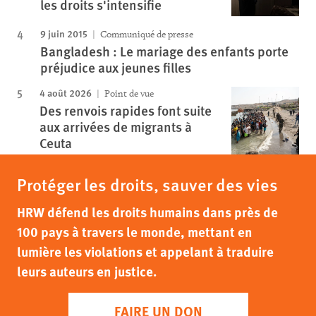
les droits s'intensifie
9 juin 2015
Communiqué de presse
Bangladesh : Le mariage des enfants porte
préjudice aux jeunes filles
4 août 2026
Point de vue
Des renvois rapides font suite
aux arrivées de migrants à
Ceuta
Protéger les droits, sauver des vies
HRW défend les droits humains dans près de
100 pays à travers le monde, mettant en
lumière les violations et appelant à traduire
leurs auteurs en justice.
FAIRE UN DON