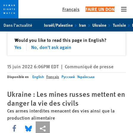
Français
FAIRE UN DON
Open
Skip
Skip
Dans l’actualité
Israël/Palestine
Iran
Ukraine
Tunisie
to
to
cookie
main
Fermer
Would you like to read this page in English?
✕
privacy
content
Yes
No, don't ask again
notice
15 juin 2022 6:06PM EDT
|
Communiqué de presse
Disponible en
English
Français
Русский
Українська
Ukraine : Les mines russes mettent en
danger la vie des civils
Ces armes interdites menacent des vies ainsi que la
production alimentaire
Share this via Facebook
Share this via Bluesky
Share this via Partagez