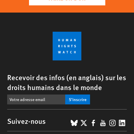
Recevoir des infos (en anglais) sur les
droits humains dans le monde
S’inscrire
BlueSky
X
Facebook
YouTub
Insta
Lin
Suivez-nous