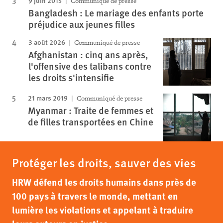
9 juin 2015
Communiqué de presse
Bangladesh : Le mariage des enfants porte
préjudice aux jeunes filles
3 août 2026
Communiqué de presse
Afghanistan : cinq ans après,
l'offensive des talibans contre
les droits s'intensifie
21 mars 2019
Communiqué de presse
Myanmar : Traite de femmes et
de filles transportées en Chine
Protéger les droits, sauver des vies
HRW défend les droits humains dans près de
100 pays à travers le monde, mettant en
lumière les violations et appelant à traduire