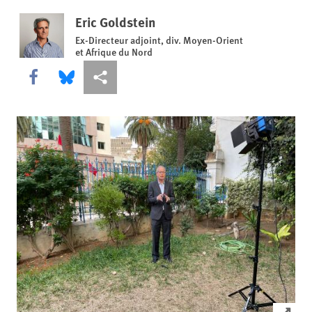
Eric Goldstein
Ex-Directeur adjoint, div. Moyen-Orient
et Afrique du Nord
Share this via Facebook
Share this via Bluesky
Share this via Partagez
Click to