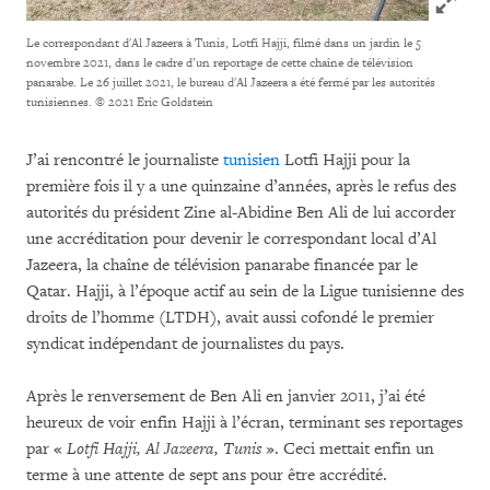
Le correspondant d'Al Jazeera à Tunis, Lotfi Hajji, filmé dans un jardin le 5
novembre 2021, dans le cadre d’un reportage de cette chaîne de télévision
panarabe. Le 26 juillet 2021, le bureau d'Al Jazeera a été fermé par les autorités
tunisiennes.
© 2021 Eric Goldstein
J’ai rencontré le journaliste
tunisien
Lotfi Hajji pour la
première fois il y a une quinzaine d’années, après le refus des
autorités du président Zine al-Abidine Ben Ali de lui accorder
une accréditation pour devenir le correspondant local d’Al
Jazeera, la chaîne de télévision panarabe financée par le
Qatar. Hajji, à l’époque actif au sein de la Ligue tunisienne des
droits de l’homme (LTDH), avait aussi cofondé le premier
syndicat indépendant de journalistes du pays.
Après le renversement de Ben Ali en janvier 2011, j’ai été
heureux de voir enfin Hajji à l’écran, terminant ses reportages
par «
Lotfi Hajji, Al Jazeera, Tunis
». Ceci mettait enfin un
terme à une attente de sept ans pour être accrédité.