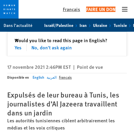
Français
FAIRE UN DON
Open
Skip
Skip
Dans l’actualité
Israël/Palestine
Iran
Ukraine
Tunisie
to
to
cookie
main
Fermer
Would you like to read this page in English?
✕
privacy
content
Yes
No, don't ask again
notice
17 novembre 2021 2:46PM EST
|
Point de vue
Disponible en
English
العربية
Français
Expulsés de leur bureau à Tunis, les
journalistes d’Al Jazeera travaillent
dans un jardin
Les autorités tunisiennes ciblent arbitrairement les
médias et les voix critiques