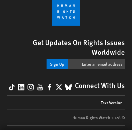
Get Updates On Rights Issues
Worldwide
Sign Up
kTok
nkedIn
nstagram
YouTube
Facebook
BlueSky
X
Connect With Us
Footer
Text Version
menu
© 2026 Human Rights Watch
Human Rights Watch
| 350 Fifth Avenue, 34th Floor | New York,
NY