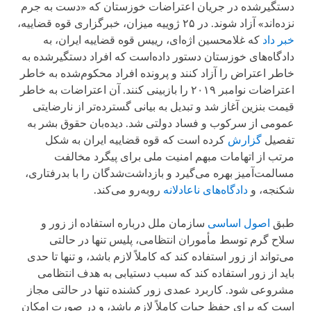
دستگیرشده در جریان اعتراضات خوزستان که «دست به جرم
نزده‌اند» آزاد شوند. در ۲۵ ژوییه میزان، خبرگزاری قوه قضاییه،
خبر داد
که غلامحسین اژه‌ای، رییس قوه قضاییه ایران، به
دادگاه‌های خوزستان دستور داده‌است که افراد دستگیرشده به
خاطر اعتراض را آزاد کنند و پرونده افراد محکوم‌شده به خاطر
اعتراضات نوامبر ۲۰۱۹ را بازبینی کنند. آن اعتراضات به خاطر
قیمت بنزین آغاز شد و تبدیل به بیانی گسترده‌تر از نارضایتی
عمومی از سرکوب و فساد دولتی شد. دیده‌بان حقوق بشر به
تفصیل
گزارش
کرده است که قوه قضاییه ایران به شکل
مرتب از اتهامات مبهم امنیت ملی برای پیگرد مخالفت
مسالمت‌آمیز بهره می‌گیرد و بازداشت‌شدگان را با بدرفتاری،
شکنجه، و
دادگاه‌های ناعادلانه
روبه‌رو می‌کند.
طبق
اصول اساسی
سازمان ملل درباره استفاده از زور و
سلاح گرم توسط مأموران انتظامی، پلیس تنها در حالتی
می‌تواند از زور استفاده کند که کاملاً لازم باشد، و تنها تا حدی
باید از زور استفاده کند که سبب دستیابی به هدف انتظامی
مشروعی شود. کاربرد عمدی زور کشنده تنها در حالتی مجاز
است که برای حفظ حیات کاملاً لازم باشد، و در صورت امکان