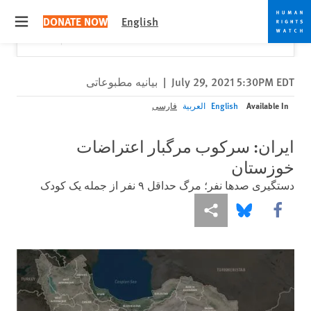
Skip
Skip
Close
Would you like to read this page in English?
✕
DONATE NOW
English
to
to
 menu
Yes
No, don't ask again
cookie
main
content
privacy
notice
July 29, 2021 5:30PM EDT
|
بیانیه مطبوعاتی
Available In
English
العربية
فارسی
ایران: سرکوب مرگبار اعتراضات
خوزستان
دستگیری صدها نفر؛‌ مرگ حداقل ۹ نفر از جمله یک کودک
More sharing options
Share this via Bluesky
Share this via Facebook