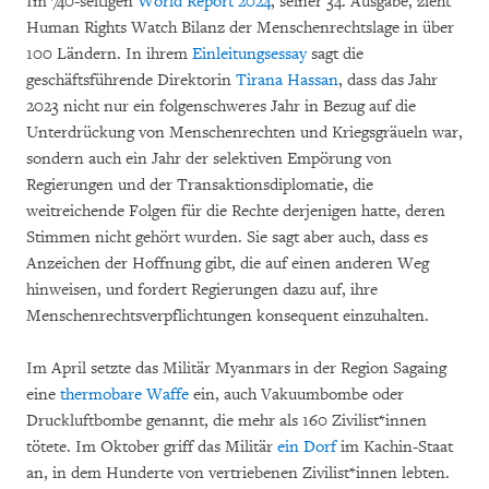
Im 740-seitigen
World Report 2024
, seiner 34. Ausgabe, zieht
Human Rights Watch Bilanz der Menschenrechtslage in über
100 Ländern. In ihrem
Einleitungsessay
sagt die
geschäftsführende Direktorin
Tirana Hassan
, dass das Jahr
2023 nicht nur ein folgenschweres Jahr in Bezug auf die
Unterdrückung von Menschenrechten und Kriegsgräueln war,
sondern auch ein Jahr der selektiven Empörung von
Regierungen und der Transaktionsdiplomatie, die
weitreichende Folgen für die Rechte derjenigen hatte, deren
Stimmen nicht gehört wurden. Sie sagt aber auch, dass es
Anzeichen der Hoffnung gibt, die auf einen anderen Weg
hinweisen, und fordert Regierungen dazu auf, ihre
Menschenrechtsverpflichtungen konsequent einzuhalten.
Im April setzte das Militär Myanmars in der Region Sagaing
eine
thermobare Waffe
ein, auch Vakuumbombe oder
Druckluftbombe genannt, die mehr als 160 Zivilist*innen
tötete. Im Oktober griff das Militär
ein Dorf
im Kachin-Staat
an, in dem Hunderte von vertriebenen Zivilist*innen lebten.