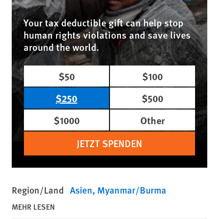
Your tax deductible gift can help stop
human rights violations and save lives
around the world.
$50
$100
$250
$500
$1000
Other
JETZT SPENDEN
Region/Land
Asien
Myanmar/Burma
MEHR LESEN