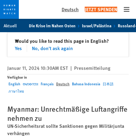
Deutsch
JETZT SPENDEN
Open
Skip
Skip
Aktuell
Die Krise im Nahen Osten
Israel/Palästina
Russland
to
to
cookie
main
Schließen
Would you like to read this page in English?
✕
privacy
content
Yes
No, don't ask again
notice
Januar 11, 2024 10:30AM EST
|
Pressemitteilung
Verfügbar in
English
ဗမာစကား
Français
Deutsch
Bahasa Indonesia
日本語
ภาษาไทย
Myanmar: Unrechtmäßige Luftangriffe
nehmen zu
UN-Sicherheitsrat sollte Sanktionen gegen Militärjunta
verhängen