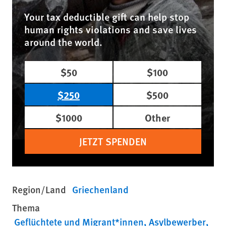
Your tax deductible gift can help stop
human rights violations and save lives
around the world.
$50
$100
$250
$500
$1000
Other
JETZT SPENDEN
Region/Land
Griechenland
Thema
Geflüchtete und Migrant*innen
Asylbewerber