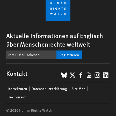
Aktuelle Informationen auf Englisch
über Menschenrechte weltweit
Registrieren
BlueSky
X
Facebook
YouTub
Insta
Lin
Kontakt
Footer
Korrekturen
Datenschutzerklärung
Site Map
menu
Text Version
© 2026 Human Rights Watch