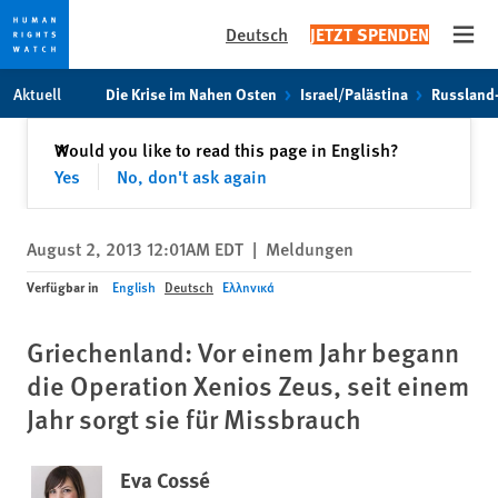
Deutsch
JETZT SPENDEN
Open
Skip
Skip
Aktuell
Die Krise im Nahen Osten
Israel/Palästina
Russland
to
to
cookie
main
Schließen
Would you like to read this page in English?
✕
privacy
content
Yes
No, don't ask again
notice
August 2, 2013 12:01AM EDT
|
Meldungen
Verfügbar in
English
Deutsch
Ελληνικά
Griechenland: Vor einem Jahr begann
die Operation Xenios Zeus, seit einem
Jahr sorgt sie für Missbrauch
Eva Cossé