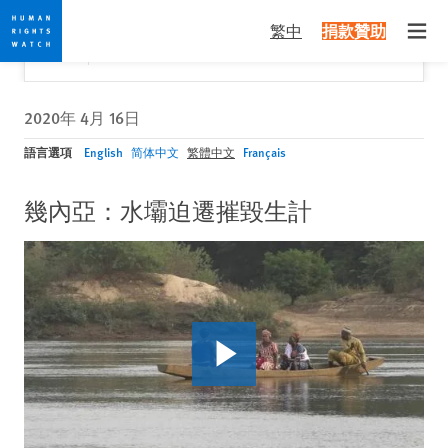
Skip
Skip
關閉
Would you like to read this page in English?
✕
繁中
捐款贊助
to
to
Open
Yes
No, don't ask again
cookie
main
privacy
content
notice
2020年 4月 16日
語言選項
English
简体中文
繁體中文
Français
幾內亞：水壩迫遷摧毀生計