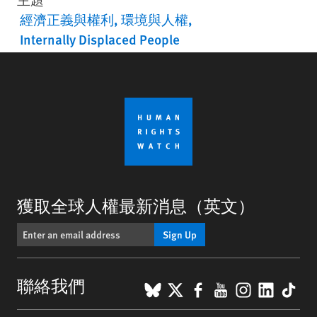
經濟正義與權利
環境與人權
Internally Displaced People
獲取全球人權最新消息（英文）
Sign Up
BlueSky
X
Facebook
YouTube
Instagr
Linke
Tik
聯絡我們