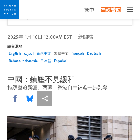
Skip
Skip
關閉
Would you like to read this page in English?
✕
繁中
捐款贊助
to
to
Open
Yes
No, don't ask again
cookie
main
privacy
content
notice
2025年 1月 16日 12:00AM EST
|
新聞稿
語言選項
English
العربية
简体中文
繁體中文
Français
Deutsch
Bahasa Indonesia
日本語
Español
中國：鎮壓不見緩和
持續壓迫新疆、西藏；香港自由被進一步剝奪
Share this via Facebook
Share this via Bluesky
More sharing options