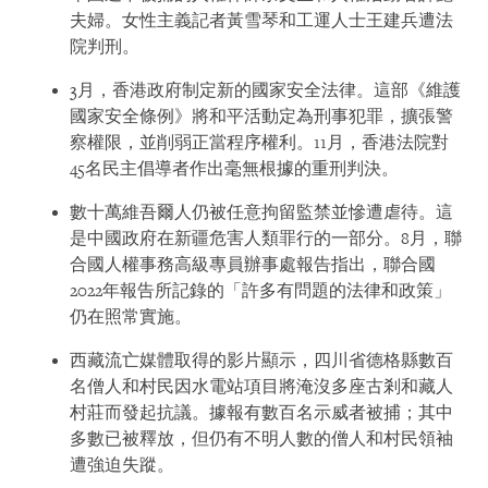
夫婦。女性主義記者黃雪琴和工運人士王建兵遭法
院判刑。
3月，香港政府制定新的國家安全法律。這部《維護
國家安全條例》將和平活動定為刑事犯罪，擴張警
察權限，並削弱正當程序權利。11月，香港法院對
45名民主倡導者作出毫無根據的重刑判決。
數十萬維吾爾人仍被任意拘留監禁並慘遭虐待。這
是中國政府在新疆危害人類罪行的一部分。8月，聯
合國人權事務高級專員辦事處報告指出，聯合國
2022年報告所記錄的「許多有問題的法律和政策」
仍在照常實施。
西藏流亡媒體取得的影片顯示，四川省德格縣數百
名僧人和村民因水電站項目將淹沒多座古剎和藏人
村莊而發起抗議。據報有數百名示威者被捕；其中
多數已被釋放，但仍有不明人數的僧人和村民領袖
遭強迫失蹤。