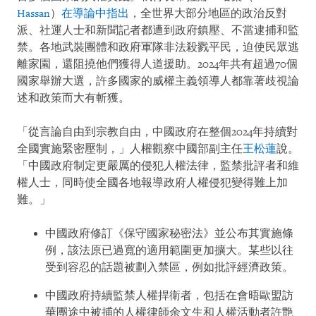
Hassan
）
在導論中指出
，全世界大部分地區的政治反對
派、社運人士和新聞記者都遭到政府鎮壓、不當逮捕和監
禁。各地武裝團體和政府軍隊非法殺戮平民，迫使民眾逃
離家園，還阻撓他們獲得人道援助。2024年共有超過70個
國家舉辦大選，許多國家的威權主義領導人都靠著歧視論
述和政策而大有斬獲。
「從言論自由到宗教自由，中國政府在整個2024年持續對
全國實施緊密壓制，」人權觀察中國部副主任
王松蓮
說。
「中國政府制定更嚴厲的侵犯人權法律，監禁批評者和維
權人士，同時使全國各地報導政府人權侵犯變得難上加
難。」
中國政府修訂《保守國家秘密法》並公布其實施條
例，該法原已過寬的適用範圍更加擴大。某些以往
受到容忍的話題被劃入禁區，例如批評經濟政策。
中國政府持續監禁人權捍衛者，包括在會晤歐盟訪
華團途中被捕的人權律師余文生和人權活動者許艶