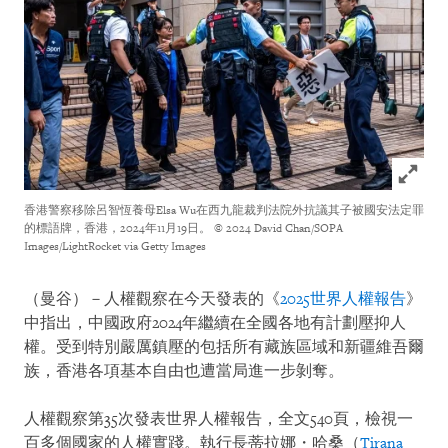
Click to
香港警察移除呂智恆養母Elsa Wu在西九龍裁判法院外抗議其子被國安法定罪
的標語牌，香港，2024年11月19日。
© 2024 David Chan/SOPA
Images/LightRocket via Getty Images
（曼谷）－人權觀察在今天發表的《
2025世界人權報告
》
中指出，中國政府2024年繼續在全國各地有計劃壓抑人
權。受到特別嚴厲鎮壓的包括所有藏族區域和新疆維吾爾
族，香港各項基本自由也遭當局進一步剝奪。
人權觀察第35次發表世界人權報告，全文540頁，檢視一
百多個國家的人權實踐。執行長蒂拉娜・哈桑（
Tirana