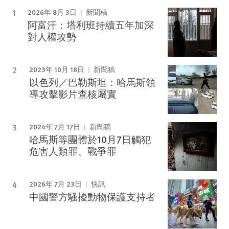
2026年 8月 3日
新聞稿
阿富汗：塔利班持續五年加深
對人權攻勢
2023年 10月 18日
新聞稿
以色列／巴勒斯坦：哈馬斯領
導攻擊影片查核屬實
2024年 7月 17日
新聞稿
哈馬斯等團體於10月7日觸犯
危害人類罪、戰爭罪
2026年 7月 23日
快訊
中國警方騷擾動物保護支持者