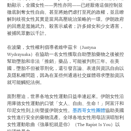
動顯示，全國女性——男性亦同——已經厭倦這個控制並
徹底剝奪女性自由、甚至將她們虐打至死的政權，並且瞭
解到歧視女性其實是當局高壓統治策略的一環。伊朗政府
的回應是濫施武力、殺害示威者；許多婦女和少女遇害，
被捕民眾數以千計。
在波蘭，女性權利倡導者維申茲卡（Justyna
Wydrzynska）在協助一名女性獲取自助墮胎藥物之後被控
幫助墮胎和非法「推銷」藥品，可能被判刑三年。在美
國，墮胎不但被罪刑化，還引發言論、表達與資訊自由以
及隱私權問題，因為在某些州通過社交媒體尋求墮胎資訊
就可能觸犯法例。
面對壓迫，世界各地女性運動日益串連起來。伊朗女性沿
用庫德女性運動的口號「女人、自由、生命！」阿富汗和
印尼女性則上街聲援伊朗女性。
墨西哥女性團體
協助美國
女性進行安全的藥物流產。全球各地女性用母語演唱智利
女性運動歌曲《強暴犯就是你》（The Rapist Is You）以