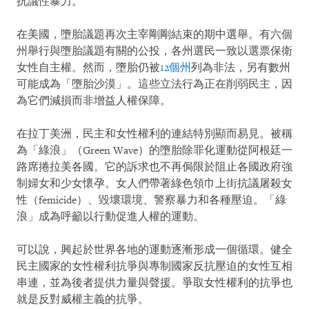
抗議性暴力。
在美國，墮胎議題再次主宰剛剛結束的期中選舉。有六個
州舉行與墮胎議題有關的公投，各州選民一致以選票保衛
女性自主權。然而，墮胎仍被
12個州
列為非法，另有數州
可能成為「墮胎沙漠」。這些立法行為正在削弱民主，因
為它們減損而非增益人權保障。
在拉丁美洲，民主和女性權利的連結特別顯而易見。被稱
為「綠浪」（Green Wave）的墮胎除罪化運動從阿根廷一
路席捲拉美各國。它的訴求也不再侷限於阻止各國政府強
制婦女和少女懷孕。女人們帶著綠色領巾上街抗議屠殺女
性（femicide）、毀壞環境、警察暴力和各種壓迫。「綠
浪」成為呼籲以行動促進人權的運動。
可以說，興起於世界各地的運動逐漸形成一個循環。健全
民主國家的女性權利抗爭與專制國家反抗壓迫的女性互相
串連，並為後者提供力量與聲援。爭取女性權利的抗爭也
就是反對威權主義的抗爭。