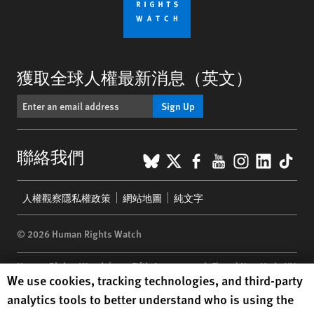
獲取全球人權最新消息（英文）
Sign Up
BlueSky
X
Facebook
YouTube
Instagr
Linke
Tik
聯絡我們
Footer
人權觀察隱私權政策
網站地圖
純文字
menu
© 2026 Human Rights Watch
Human Rights Watch
| 350 Fifth Avenue, 34th Floor | New York,
NY
Human Rights Watch cookie preferences
We use cookies, tracking technologies, and third-party
10118-3299
USA
|
t
1.212.290.4700
analytics tools to better understand who is using the
Human Rights Watch
is a 501(C)(3) nonprofit registered in the US