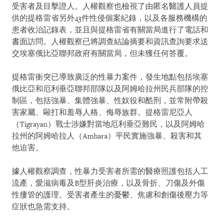
受害者及目擊證人。人權觀察也檢視了由匿名醫護人員提
供的提格雷省另外43件性侵個案紀錄，以及各服務機構的
患者收治記錄表，並且與提格雷省有關當局進行了電話和
書面訪問。人權觀察已將調查結論摘要和資訊查詢要求送
交埃塞俄比亞聯邦政府有關當局，但未獲任何答覆。
提格雷衝突已導致廣泛的性暴力案件，發生地點包括埃塞
俄比亞和厄利垂亞聯邦部隊以及阿姆哈拉州民兵部隊的控
制區，包括強暴、集體強暴、性奴役和酷刑，並常附帶殺
害家屬、毆打和羞辱人格、侮辱族群。提格雷尼亞人
（Tigrayan）戰士涉嫌對當地厄利垂亞難民，以及阿姆哈
拉州的阿姆哈拉人（Amhara）平民實施強暴、殺害和其
他迫害。
據人權觀察調查，性暴力受害者所需的醫療照護包括人工
流產，愛滋病毒及B型肝炎治療，以及骨折、刀傷及外傷
性瘻管的護理。受害者產生的憂鬱、焦慮和創傷後壓力等
症狀也急需支持。