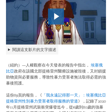
閱讀這支影片的文字描述
（紐約）—人權觀察在今天發表的報告中指出，
埃塞俄
比亞
政府在該國北部提格雷州醫療設施被毀後，又封鎖援
助物資與必要服務，導致性暴力受害者無法取得必需的強
暴後照護。
這份89頁的報告，《
「我永遠記得那一天」：埃塞俄比亞
提格雷州性別暴力受害者取得服務的管道
》，記錄了2020
年11月提格雷州武裝衝突爆發迄今，從6歲到80歲的強暴