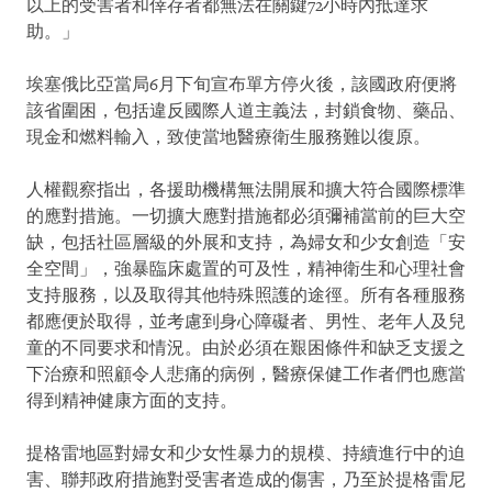
以上的受害者和倖存者都無法在關鍵72小時內抵達求
助。」
埃塞俄比亞當局6月下旬宣布單方停火後，該國政府便將
該省圍困，包括違反國際人道主義法，封鎖食物、藥品、
現金和燃料輸入，致使當地醫療衛生服務難以復原。
人權觀察指出，各援助機構無法開展和擴大符合國際標準
的應對措施。一切擴大應對措施都必須彌補當前的巨大空
缺，包括社區層級的外展和支持，為婦女和少女創造「安
全空間」，強暴臨床處置的可及性，精神衛生和心理社會
支持服務，以及取得其他特殊照護的途徑。所有各種服務
都應便於取得，並考慮到身心障礙者、男性、老年人及兒
童的不同要求和情況。由於必須在艱困條件和缺乏支援之
下治療和照顧令人悲痛的病例，醫療保健工作者們也應當
得到精神健康方面的支持。
提格雷地區對婦女和少女性暴力的規模、持續進行中的迫
害、聯邦政府措施對受害者造成的傷害，乃至於提格雷尼