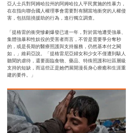
亞人士兵對阿姆哈拉州的阿姆哈拉人平民實施的性暴力，
在在指向聯合國人權理事會需要對有關當地衝突的人權侵
害，包括阻撓援助的行為，進行獨立調查。
「提格雷的衝突慘劇爆發已達一年，對於當地遭受強暴、
集體強暴和性奴役的受害者而言，不管是需要爭分奪秒
的，或是長期的醫療照護與支持服務，仍然基本付之闕
如，」維莉亞說。「提格雷尼亞婦女和少女不僅遭到駭人
聽聞的虐待，還要面臨食物、藥品、特殊照護和社區層級
支持的短缺，而這些正是她們展開漫長身心療癒和生涯重
建的要件。」