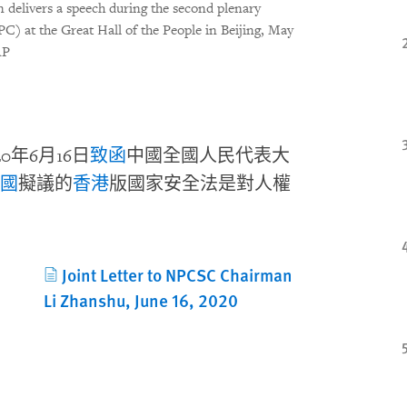
 delivers a speech during the second plenary
C) at the Great Hall of the People in Beijing, May
AP
20
年
6
月
16
日
致函
中國全國人民代表大
國
擬議的
香港
版國家安全法是對人權
Joint Letter to NPCSC Chairman
Li Zhanshu, June 16, 2020