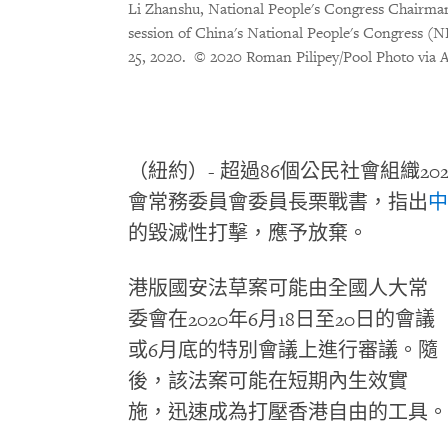
Li Zhanshu, National People's Congress Chairman
session of China's National People's Congress (NP
25, 2020.
© 2020 Roman Pilipey/Pool Photo via 
（紐約）
-
超過
86
個公民社會組織
20
會常務委員會委員長栗戰書，指出
中
的毀滅性打擊，應予放棄。
港版國安法草案可能由全國人大常
委會在
2020
年
6
月
18
日至
20
日的會議
或
6
月底的特別會議上進行審議。隨
後，該法案可能在短期內生效實
施，迅速成為打壓香港自由的工具。