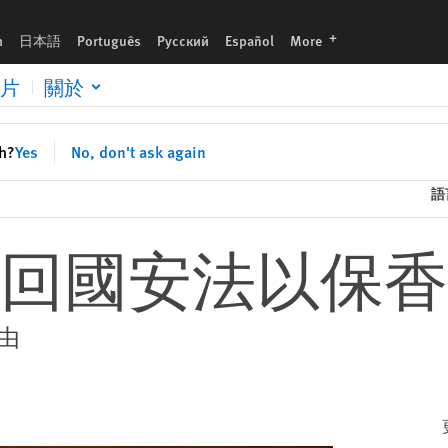
languages
h
日本語
Português
Русский
Español
More
片
關於
sh?
Yes
No, don't ask again
語
回國安法以保香
由