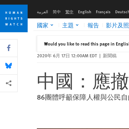
Skip
Skip
中國：應撤回國安法以保香港自由
to
to
العربية
简中
繁中
English
Français
Deutsc
cookie
main
privacy
content
國家
主題
報告
影片及照
notice
關閉
Would you like to read this page in Engli
✕
Share this via Facebook
2020年 6月 17日 12:00AM EDT
|
新聞稿
Share this via Bluesky
中國：應撤
More sharing options
86團體呼籲保障人權與公民自