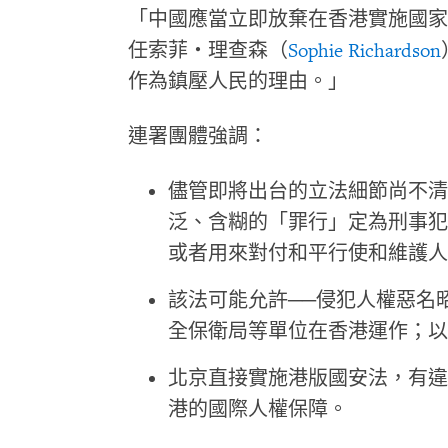
「中國應當立即放棄在香港實施國家
任索菲・理查森（
Sophie Richardson
作為鎮壓人民的理由。」
連署團體強調：
儘管即將出台的立法細節尚不清
泛、含糊的「罪行」定為刑事犯
或者用來對付和平行使和維護人
該法可能允許──侵犯人權惡名
全保衛局等單位在香港運作；以
北京直接實施港版國安法，有違
港的國際人權保障。