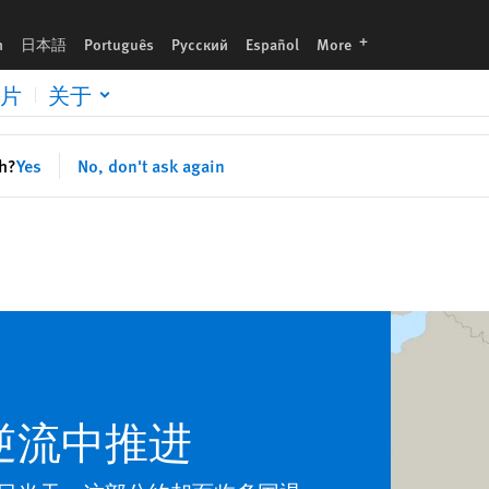
languages
h
日本語
Português
Русский
Español
More
片
关于
sh?
Yes
No, don't ask again
逆流中推进