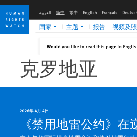
Skip
Skip
to
to
العربية
简中
繁中
English
Français
Deutsc
cookie
main
privacy
content
国家
主题
报告
视频及照
notice
关闭
Would you like to read this page in Engli
✕
克罗地亚
2026年 4月 4日
《禁用地雷公约》在