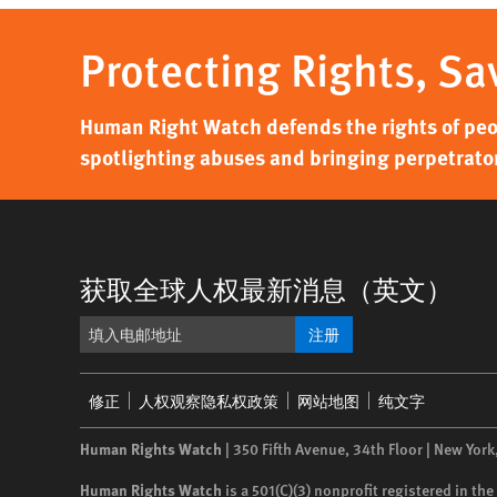
Protecting Rights, Sa
Human Right Watch defends the rights of peo
spotlighting abuses and bringing perpetrators
获取全球人权最新消息（英文）
注册
Footer
修正
人权观察隐私权政策
网站地图
纯文字
menu
Human Rights Watch
| 350 Fifth Avenue, 34th Floor | New York
Human Rights Watch
is a 501(C)(3) nonprofit registered in t