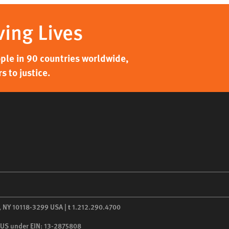
ving Lives
ple in 90 countries worldwide,
 to justice.
,
NY
10118-3299
USA
|
t
1.212.290.4700
he US under EIN: 13-2875808