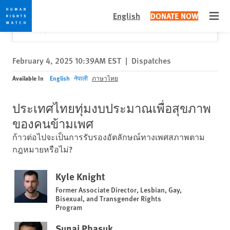
Skip
Skip
Close
Would you like to read this page in English?
✕
English
DONATE NOW
to
to
Open
Yes
No, don't ask again
cookie
main
privacy
content
notice
February 4, 2025 10:39AM EST
|
Dispatches
Available In
English
नेपाली
ภาษาไทย
ประเทศไทยทุ่มงบประมาณเพื่อสุขภาพ
ของคนข้ามเพศ
ก้าวต่อไปจะเป็นการรับรองอัตลักษณ์ทางเพศสภาพตาม
กฎหมายหรือไม่?
Kyle Knight
Former Associate Director, Lesbian, Gay,
Bisexual, and Transgender Rights
Program
Sunai Phasuk