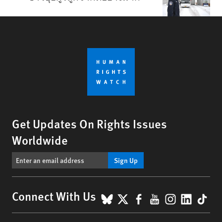
Get Updates On Rights Issues
Worldwide
Sign Up
BlueSky
X
Facebook
YouTube
Instagr
Linke
Tik
Connect With Us
Footer