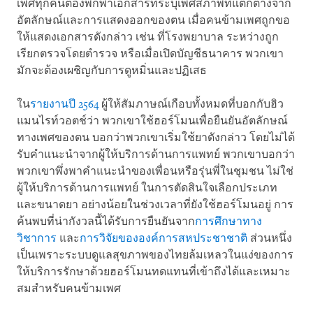
เพศทุกคนต้องพกพาเอกสารที่ระบุเพศสภาพที่แตกต่างจาก
อัตลักษณ์และการแสดงออกของตน เมื่อคนข้ามเพศถูกขอ
ให้แสดงเอกสารดังกล่าว เช่น ที่โรงพยาบาล ระหว่างถูก
เรียกตรวจโดยตำรวจ หรือเมื่อเปิดบัญชีธนาคาร พวกเขา
มักจะต้องเผชิญกับการดูหมิ่นและปฏิเสธ
ใน
รายงานปี 2564
ผู้ให้สัมภาษณ์เกือบทั้งหมดที่บอกกับฮิว
แมนไรท์วอตช์ว่า พวกเขาใช้ฮอร์โมนเพื่อยืนยันอัตลักษณ์
ทางเพศของตน บอกว่าพวกเขาเริ่มใช้ยาดังกล่าว โดยไม่ได้
รับคำแนะนำจากผู้ให้บริการด้านการแพทย์ พวกเขาบอกว่า
พวกเขาพึ่งพาคำแนะนำของเพื่อนหรือรุ่นพี่ในชุมชน ไม่ใช่
ผู้ให้บริการด้านการแพทย์ ในการตัดสินใจเลือกประเภท
และขนาดยา อย่างน้อยในช่วงเวลาที่ยังใช้ฮอร์โมนอยู่ การ
ค้นพบที่น่ากังวลนี้ได้รับการยืนยันจาก
การศึกษาทาง
วิชาการ
และ
การวิจัยขององค์การสหประชาชาติ
ส่วนหนึ่ง
เป็นเพราะระบบดูแลสุขภาพของไทยล้มเหลวในแง่ของการ
ให้บริการรักษาด้วยฮอร์โมนทดแทนที่เข้าถึงได้และเหมาะ
สมสำหรับคนข้ามเพศ