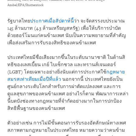
Azubel/EPA/Shutterstock
รัฐบาลไทย
ประกาศเมื่อสัปดาห์นี้
ว่า จะจัดสรรงบประมาณ
145 ล้านบาท (4.3 ล้านเหรียญสหรัฐ) เพื่อให้บริการบำบัด
ด้วยฮอร์โมนแก่คนข้ามเพศ นับเป็นความพยายามที่สำคัญ
เพื่อส่งเสริมการรับรองสิทธิของคนข้ามเพศ
ประเทศไทยมีชื่อเสียงมากขึ้นในระดับนานาชาติ ในด้านสิ
ทธิของเลสเบี้ยน เกย์ ไบเซ็กชวล และทรานส์เจนเดอร์
(LGBT) โดยเฉพาะอย่างยิ่งนับแต่การประกาศใช้
กฎหมาย
สมรสเท่าเทียมเมื่อปีที่แล้ว
นอกจากนี้ ประเทศไทยยังเป็น
ศูนย์กลางระดับโลกสำหรับการผ่าตัดแปลงเพศ และการ
ดูแลสุขภาพของคนข้ามเพศ อย่างไรก็ตาม พัฒนาการเหล่า
นี้บดบังช่องทางกฎหมายที่จำกัดอย่างมากในการปกป้อง
สิทธิพื้นฐานของคนข้ามเพศ
ตัวอย่างเช่น การไม่มีขั้นตอนการรับรองอัตลักษณ์ทางเพศ
สภาพตามกฎหมายในประเทศไทย หมายความว่าคนข้าม