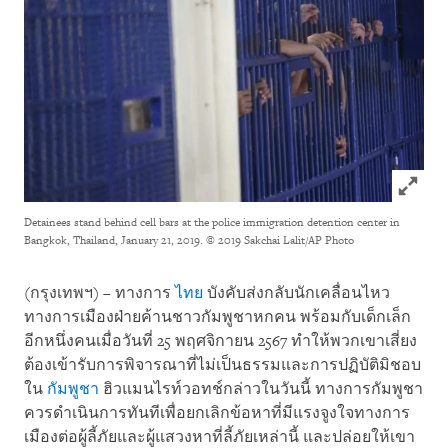
Click to
Detainees stand behind cell bars at the police immigration detention center in
Bangkok, Thailand, January 21, 2019.
© 2019 Sakchai Lalit/AP Photo
(กรุงเทพฯ) – ทางการ
ไทย
บังคับส่งกลับนักเคลื่อนไหว
ทางการเมืองฝ่ายค้านชาวกัมพูชาหกคน พร้อมกับเด็กเล็ก
อีกหนึ่งคนเมื่อวันที่ 25 พฤศจิกายน 2567 ทำให้พวกเขาเสี่ยง
ต้องเข้ารับการพิจารณาที่ไม่เป็นธรรมและการปฏิบัติมิชอบ
ใน
กัมพูชา
ฮิวแมนไรท์วอทช์กล่าวในวันนี้ ทางการกัมพูชา
ควรดำเนินการทันทีเพื่อยกเลิกข้อหาที่มีแรงจูงใจทางการ
เมืองต่อผู้ลี้ภัยและผู้แสวงหาที่ลี้ภัยเหล่านี้ และปล่อยให้เขา