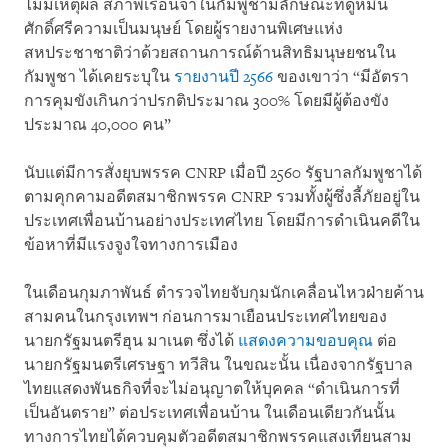
ไม่มีเหตุผล สภาพเรือนจำในกัมพูชามีลักษณะที่ดูหมิ่น
ศักดิ์ศรีความเป็นมนุษย์ โดยผู้รายงานพิเศษแห่ง
สหประชาชาติว่าด้วยสถานการณ์ด้านสิทธิมนุษยชนใน
กัมพูชา ได้เคยระบุใน
รายงานปี 2566
ของเขาว่า “มีอัตรา
การคุมขังเกินกว่าปรกติประมาณ 300% โดยมีผู้ต้องขัง
ประมาณ 40,000 คน”
นับแต่มีการสั่งยุบพรรค CNRP เมื่อปี 2560 รัฐบาลกัมพูชาได้
ตามคุกคามอดีตสมาชิกพรรค CNRP รวมทั้งผู้ซึ่งลี้ภัยอยู่ใน
ประเทศเพื่อนบ้านอย่างประเทศไทย โดยมีการดำเนินคดีใน
ข้อหาที่มีแรงจูงใจทางการเมือง
ในเดือนกุมภาพันธ์ ตำรวจไทยจับกุมนักเคลื่อนไหวฝ่ายค้าน
สามคนในกรุงเทพฯ ก่อนการมาเยือนประเทศไทยของ
นายกรัฐมนตรีฮุน มาเนต ซึ่งได้
แสดงความขอบคุณ
ต่อ
นายกรัฐมนตรีเศรษฐา ทวีสิน ในขณะนั้น เนื่องจากรัฐบาล
ไทยแสดงพันธกิจที่จะไม่อนุญาตให้บุคคล “ดำเนินการที่
เป็นอันตราย” ต่อประเทศเพื่อนบ้าน ในเดือนเดียวกันนั้น
ทางการไทยได้ควบคุมตัวอดีตสมาชิกพรรคแสงเทียนสาม