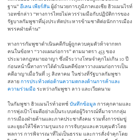
ฐาน”
อีเลน เพียร์สัน
ผู้อำนวยการภูมิภาคเอเชีย ฮิวแมนไรท์
วอทช์กล่าว “ทางการไทยไม่ควรร่วมมือกับปฏิบัติการของ
รัฐบาลกัมพูชาที่มุ่งประหัตประหารข้ามชาติต่อนักการเมือง
พรรคฝ่ายค้าน”
ทางการกัมพูชาดำเนินคดีกับผู้ถูกควบคุมตัวห้าจากหก
คนในข้อหา “วางแผนก่อการ” ตามมาตรา 453 ของ
ประมวลกฎหมายอาญา ซึ่งมีระวางโทษจำคุกไม่เกิน 10 ปี
ก่อนหน้านี้ทางการได้ดำเนินคดีข้อหาวางแผนก่อการเป็น
คดีอาญาเมื่อวันที่ 15 สิงหาคม ในช่วงที่รัฐบาลกัมพูชา
สลาย
การประท้วงต่อต้านความตกลงด้านการค้าและ
ความร่วมมือ
ระหว่างกัมพูชา ลาว และเวียดนาม
ในกัมพูชา ฮิวแมนไรท์วอทช์
บันทึกข้อมูล
การคุกคามและ
การพุ่งเป้าโจมตีอย่างเป็นระบบต่อผู้วิจารณ์ที่มาจากกลุ่ม
การเมืองฝ่ายค้านและภาคประชาสังคม รวมทั้งการข่มขู่
และยุยงให้ใช้ความรุนแรง การจับกุมและควบคุมตัวโดย
พลการ การพิจารณาที่ไม่เป็นธรรม และการสั่งจำคุกโดย