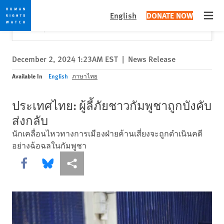
Skip
Skip
Close
Would you like to read this page in English?
✕
English
DONATE NOW
to
to
Open
Yes
No, don't ask again
cookie
main
privacy
content
notice
December 2, 2024 1:23AM EST
|
News Release
Available In
English
ภาษาไทย
ประเทศไทย: ผู้ลี้ภัยชาวกัมพูชาถูกบังคับ
ส่งกลับ
นักเคลื่อนไหวทางการเมืองฝ่ายค้านเสี่ยงจะถูกดำเนินคดี
อย่างฉ้อฉลในกัมพูชา
Share this via Facebook
Share this via Bluesky
More sharing options