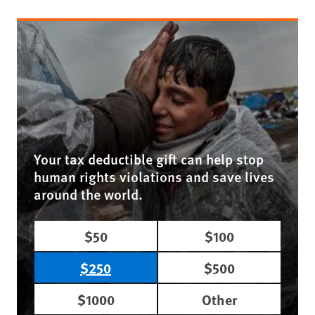
Your tax deductible gift can help stop
human rights violations and save lives
around the world.
$50
$100
$250
$500
$1000
Other