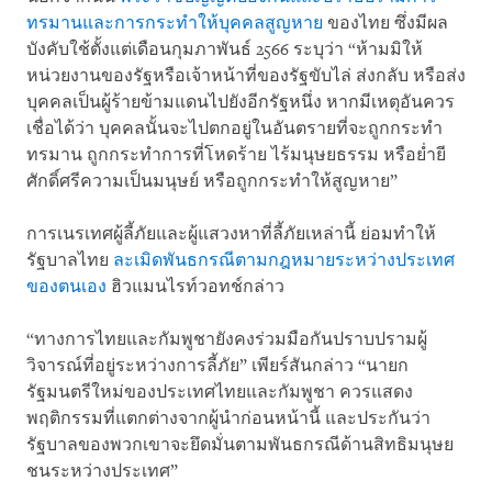
ทรมานและการกระทำให้บุคคลสูญหาย
ของไทย ซึ่งมีผล
บังคับใช้ตั้งแต่เดือนกุมภาพันธ์ 2566 ระบุว่า “ห้ามมิให้
หน่วยงานของรัฐหรือเจ้าหน้าที่ของรัฐขับไล่ ส่งกลับ หรือส่ง
บุคคลเป็นผู้ร้ายข้ามแดนไปยังอีกรัฐหนึ่ง หากมีเหตุอันควร
เชื่อได้ว่า บุคคลนั้นจะไปตกอยู่ในอันตรายที่จะถูกกระทำ
ทรมาน ถูกกระทำการที่โหดร้าย ไร้มนุษยธรรม หรือย่ำยี
ศักดิ์ศรีความเป็นมนุษย์ หรือถูกกระทำให้สูญหาย”
การเนรเทศผู้ลี้ภัยและผู้แสวงหาที่ลี้ภัยเหล่านี้ ย่อมทำให้
รัฐบาลไทย
ละเมิดพันธกรณีตามกฎหมายระหว่างประเทศ
ของตนเอง
ฮิวแมนไรท์วอทช์กล่าว
“ทางการไทยและกัมพูชายังคงร่วมมือกันปราบปรามผู้
วิจารณ์ที่อยู่ระหว่างการลี้ภัย” เพียร์สันกล่าว “นายก
รัฐมนตรีใหม่ของประเทศไทยและกัมพูชา ควรแสดง
พฤติกรรมที่แตกต่างจากผู้นำก่อนหน้านี้ และประกันว่า
รัฐบาลของพวกเขาจะยึดมั่นตามพันธกรณีด้านสิทธิมนุษย
ชนระหว่างประเทศ”