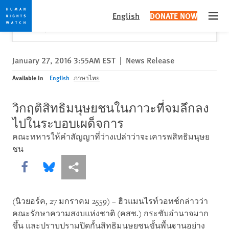
Skip
Skip
Close
Would you like to read this page in English?
✕
English
DONATE NOW
to
to
Open
Yes
No, don't ask again
cookie
main
privacy
content
notice
January 27, 2016 3:55AM EST
|
News Release
Available In
English
ภาษาไทย
วิกฤติสิทธิมนุษยชนในภาวะที่จมลึกลง
ไปในระบอบเผด็จการ
คณะทหารให้คำสัญญาที่ว่างเปล่าว่าจะเคารพสิทธิมนุษย
ชน
Share this via Facebook
Share this via Bluesky
More sharing options
(นิวยอร์ค, 27 มกราคม 2559) – ฮิวแมนไรท์วอทช์กล่าวว่า
คณะรักษาความสงบแห่งชาติ (คสช.) กระชับอำนาจมาก
ขึ้น และปราบปรามปิดกั้นสิทธิมนุษยชนขั้นพื้นฐานอย่าง