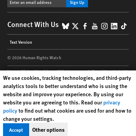
Sign Up
BlueSky
X
Facebook
YouTube
Instagr
Linke
Tik
Connect With Us
Footer
Text Version
menu
© 2026 Human Rights Watch
Human Rights Watch
| 350 Fifth Avenue, 34th Floor | New York,
NY
Human Rights Watch cookie preferences
We use cookies, tracking technologies, and third-party
10118-3299
USA
|
t
1.212.290.4700
analytics tools to better understand who is using the
Human Rights Watch
is a 501(C)(3) nonprofit registered in the US
website and improve your experience. By using our
under EIN: 13-2875808
website you are agreeing to this. Read our
privacy
policy
to find out what cookies are used for and how to
change your settings.
Other options
Accept