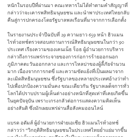
หนักในรอบปีที่ผ่านมา คณะทหารไม่ได้ทำตามคำสัญญาที่
กล่าวว่าจะเคารพสิทธิมนุษยชน และนำพาประเทศไทยกลับ
คืนสู่การปกครองโดยรัฐบาลพลเรือนที่มาจากการเลือกตั้ง
ในรายงานประจำปีฉบับที่ 29 ความยาว 659 หน้า ฮิวแมน
ไรท์วอทช์ตรวจสอบสถานการณ์สิทธิมนุษยชนในกว่า 90
ประเทศ เรียงความของเคนเน็ธ ร็อธ ผู้อำนวยการบริหาร
กล่าวถึงการแพร่กระจายของการก่อการร้ายออกนอก
ภูมิภาคตะวันออกกลาง และการไหลบ่าของผู้ลี้ภัยจำนวน
มาก เนื่องจากการกดขี่ และความขัดแย้งที่เป็นผลมาจาก
ละเมิดสิทธิมนุษยชน ซึ่งรัฐบาลของหลายประเทศอ้างว่าทำ
ไปเพื่อปกป้องความมั่นคง ขณะเดียวกัน รัฐบาลเผด็จการทั่ว
โลกได้ปราบปรามผู้เห็นต่างอย่างหนักที่สุดเท่าที่เคยเกิดขึ้น
ในยุคปัจจุบัน เพราะเกรงกลัวต่อการแสดงความคิดเห็น
อย่างสันติ ซึ่งมักเผยแพร่ผ่านสื่อสังคมออนไลน์
แบรด อดัมส์ ผู้อำนวยการฝ่ายเอเชีย ฮิวแมนไรท์วอทช์
กล่าวว่า “วิกฤติสิทธิมนุษยชนในประเทศไทยย่ำแย่มากขึ้น