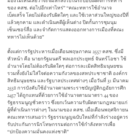
มองไม่เห็นเลยว่าจะจมลึกลงไปในระบอบเผด็จการทหาร
ของ คสช. ต่อไปอีกเท่าไหร่” “คณะทหารใช้อำนาจ
เบ็ดเสร็จ โดยไม่ต้องรับผิดใดๆ และใช้เวลาส่วนใหญ่ของปีที่
แล้วคุกคาม และดำเนินคดีผู้เห็นต่าง ปิดกั้นการชุมนุม
เซ็นเซอร์สื่อ และจำกัดการแสดงออกทางการเมืองที่คณะ
ทหารไม่เห็นด้วย”
ตั้งแต่การรัฐประหารเมื่อเดือนพฤษภาคม 2557 คสช. ซึ่งมี
หัวหน้า คือ นายกรัฐมนตรี พลเอกประยุทธ์ จันทร์โอชา ใช้
อำนาจโดยไม่ต้องรับผิดใดๆ ต่อการละเมิดสิทธิมนุษยชน
รวมทั้งยังไม่ใส่ใจต่อความกังวลของสหประชาชาติ องค์กร
สิทธิมนุษยชน และรัฐบาลประเทศต่างๆ เมื่อวันที่ 31 มีนาคม
2558 การบังคับใช้อำนาจตามพระราชบัญญัติกฎอัยการศึก
2457 ได้ถูกแทนที่ด้วยการใช้อำนาจตามมาตรา 44 ของ
รัฐธรรมนูญชั่วคราว ซึ่งยกเว้นความรับผิดตามกฎหมายแก่
ผู้ที่ดำเนินการต่างๆ ในนามของ คสช. เมื่อเดือนพฤศจิกายน
คณะทหารเสนอว่า รัฐธรรมนูญฉบับใหม่ที่กำลังร่างอยู่ควร
รับประกันการนิรโทษกรรมต่อการใช้กำลังทหารเพื่อ
“ปกป้องความมั่นคงแห่งชาติ”