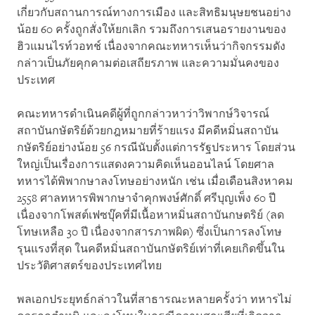
เกี่ยวกับสถานการณ์ทางการเมือง และสิทธิมนุษยชนอย่าง
น้อย 60 ครั้งถูกสั่งให้ยกเลิก รวมถึงการเสนอรายงานของ
ฮิวแมนไรท์วอทช์ เนื่องจากคณะทหารเห็นว่ากิจกรรมดัง
กล่าวเป็นภัยคุกคามต่อเสถียรภาพ และความมั่นคงของ
ประเทศ
คณะทหารดำเนินคดีผู้ที่ถูกกล่าวหาว่าวิพากษ์วิจารณ์
สถาบันกษัตริย์ด้วยกฎหมายที่ร้ายแรง มีคดีหมิ่นสถาบัน
กษัตริย์อย่างน้อย 56 กรณีนับตั้งแต่การรัฐประหาร โดยส่วน
ใหญ่เป็นเรื่องการแสดงความคิดเห็นออนไลน์ โดยศาล
ทหารได้พิพากษาลงโทษอย่างหนัก เช่น เมื่อเดือนสิงหาคม
2558 ศาลทหารพิพากษาจำคุกพงษ์ศักดิ์ ศรีบุญเพ็ง 60 ปี
เนื่องจากโพสต์เฟซบุ๊คที่มีเนื้อหาหมิ่นสถาบันกษตริย์ (ลด
โทษเหลือ 30 ปี เนื่องจากสารภาพผิด) ซึ่งเป็นการลงโทษ
รุนแรงที่สุด ในคดีหมิ่นสถาบันกษัตริย์เท่าที่เคยเกิดขึ้นใน
ประวัติศาสตร์ของประเทศไทย
พลเอกประยุทธ์​กล่าวในที่สาธารณะหลายครั้งว่า ทหารไม่