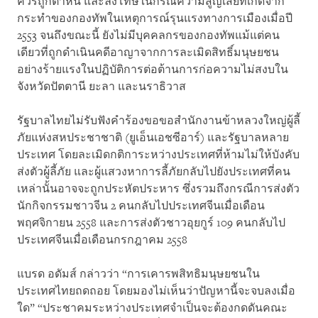
ควรถูกตำหนิ และลงโทษในกรณีความสูญเสียที่เกิดจาก
กระทำของกองทัพในเหตุการณ์รุนแรงทางการเมืองเมื่อปี
2553 จนถึงขณะนี้ ยังไม่มีบุคคลกรของกองทัพแม้แต่คน
เดียวที่ถูกดำเนินคดีอาญาจากการละเมิดสิทธิ์มนุษยชน
อย่างร้ายแรงในปฏิบัติการต่อต้านการก่อความไม่สงบใน
จังหวัดปัตตานี ยะลา และนราธิวาส
รัฐบาลไทยไม่รับฟังคำร้องขอขอสำนักงานข้าหลวงใหญ่ผู้ลี้
ภัยแห่งสหประชาชาติ (ยูเอ็นเอชซีอาร์) และรัฐบาลหลาย
ประเทศ โดยละเมิดกติการะหว่างประเทศที่ห้ามไม่ให้บังคับ
ส่งตัวผู้ลี้ภัย และผู้แสวงหาการลี้ภัยกลับไปยังประเทศที่คน
เหล่านั้นอาจจะถูกประหัตประหาร ซึ่งรวมถึงกรณีการส่งตัว
นักกิจกรรมชาวจีน 2 คนกลับไปประเทศจีนเมื่อเดือน
พฤศจิกายน 2558 และการส่งตัวชาวอุยกูร์ 109 คนกลับไป
ประเทศจีนเมื่อเดือนกรกฎาคม 2558
แบรด อดัมส์ กล่าวว่า “การเคารพสิทธิมนุษยชนใน
ประเทศไทยถดถอย โดยมองไม่เห็นว่าปัญหานี้จะจบลงเมื่อ
ใด” “ประชาคมระหว่างประเทศจำเป็นจะต้องกดดันคณะ