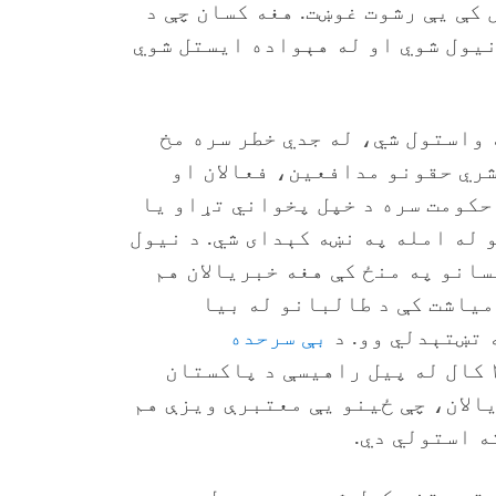
 کې یې رشوت غوښت. هغه کسان چې د
یول شوي او له هېواده ایستل شوي
واستول شي، له جدي خطر سره مخ
شري حقونو مدافعین، فعالان او
حکومت سره د خپل پخواني تړاو یا
 له امله په نښه کېدای شي. د نیول
انو په منځ کې هغه خبریالان هم
 د اګست په میاشت کې د طالبانو له بیا
تښتېدلي وو. د
بې سرحده
ویلي چې د ۲۰۲۶ کال له پیل راهیسې د پاکستان
الان، چې ځینو یې معتبرې ویزې هم
ه استولي دي.