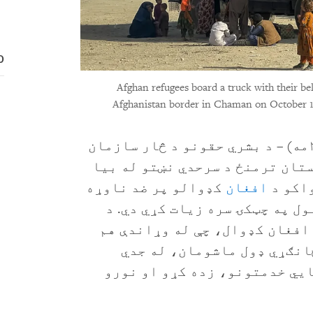
D
Afghan refugees board a truck with their be
Afghanistan border in Chaman on October 1
(نیویارک، د ۲۰۲۶ کال د اپرېل ۲۲مه) – د بشري حقونو د څار سازمان
تان ترمنځ د سرحدي نښتو له بیا
اکو د
افغان
کډوالو پر ضد ناوړه
ل په چټکۍ سره زیات کړي دي. د
افغان کډوال، چې له وړاندې هم
انګړي ډول ماشومان، له جدي
ايي خدمتونو، زده کړو او نورو