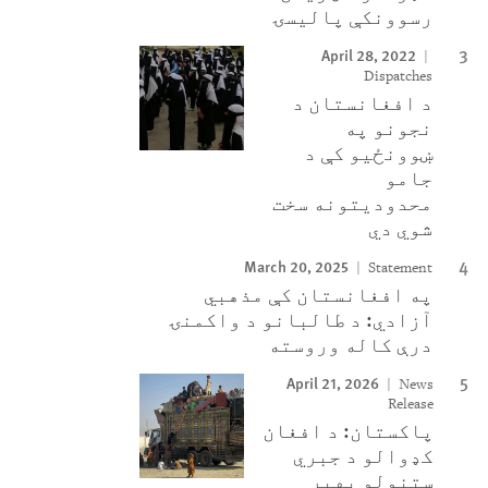
رسوونکې پالیسۍ
April 28, 2022
Dispatches
د افغانستان د
نجونو په
ښوونځیو کې د
جامو
محدودیتونه سخت
شوي دي
March 20, 2025
Statement
په افغانستان کې مذهبي
آزادي: د طالبانو د واکمنۍ
درې کاله وروسته
April 21, 2026
News
Release
پاکستان: د افغان
کډوالو د جبري
ستنولو بهیر