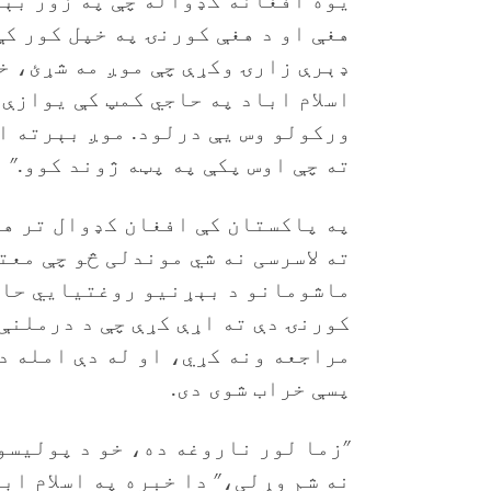
یوه افغانه کډواله چې په زور بېر
هغې او د هغې کورنۍ په خپل کور کې
ډېرې زارۍ وکړې چې موږ مه شړئ، خ
اسلام اباد په حاجي کمپ کې یوازې 
ورکولو وس یې درلود. موږ بېرته ا
ته چې اوس پکې په پټه ژوند کوو."
په پاکستان کې افغان کډوال تر ه
ته لاسرسی نه شي موندلی څو چې معت
ماشومانو د بېړنیو روغتیایي حالا
کورنۍ دې ته اړې کړې چې د درملنې
مراجعه ونه کړي، او له دې امله د 
پسې خراب شوی دی.
"زما لور ناروغه ده، خو د پولیسو
نه شم وړلی،" دا خبره په اسلام اب