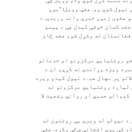
ته ستنه کړل شوې وه، وویل چې
 نیول شوي وو. هغې وویل: "موږ
و هغوی زموږ خبرې وانه ورېدې. د
هغه کسان خوشې کېدل چې د پیسو
فغانستان ته وشړل شو، هغه ځای
غو روغتیايي مرکزونو او خدماتو
بره ویزه وړاندې نه کړي، ان د
تو پر مهال هم. د نیول کېدو وېره
 لپاره روغتیايي مرکزونو ته
کډوالو جسمي او رواني وضعیت لا
 د نیولو له وېرې یې روغتون ته
اد کې یوې افغانې ښځې وکړه. هغې