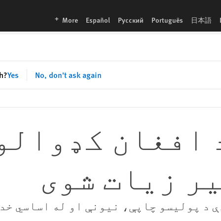
languages
More
Español
Русский
Português
日本語
sh?
Yes
No, don't ask again
 افغان کډوالو
ر زیات شوی
دې د پولیسو چاپې، نیونې او له اساسي خ