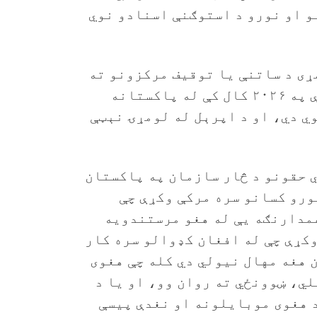
و او نورو د استوګنې اسنادو نوي
ړی د ساتنې یا توقیف مرکزونو ته
لېږدوي او وروسته یې باسي. یوازې په ۲۰۲۶ کال کې له پاکستانه
ي دي، او د اپرېل له لومړۍ نېټې
 حقونو د څار سازمان په پاکستان
ورو کسانو سره مرکې وکړې چې
مدارنګه یې له هغو مرستندویه
کړې چې له افغان کډوالو سره کار
 هغه مهال نیولي دي کله چې هغوی
لي، ښوونځي ته روان وو، او یا د
د هغوی موبایلونه او نغدې پیسې