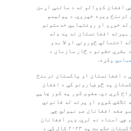
ې افغان کډوالو ته د ساتنې اړمن
ترمنځ وېره خپروي. د پولیسو
 له خوړو او روغتیايي خدمتونو
 بېرته افغانستان ته په ډله
ه احتمالي ځورونې او لا بدو
د بشري حقونو د څار سازمان د
باسي
وکړه.
ې، چې د افغانستان او پاکستان ترمنځ
ستان په څو ښارونو کې د افغان
اخ کړي دي. هغوی کور په کور چاپې
 تلاشي کوي، او پرته له قانوني
و هغه افغانان هم نیولي چې
 چې اسناد نه لري. ډېر افغانان
ځکه له اسنادو بې برخې دي چې د پاکستان حکومت په ۲۰۲۳ کال کې د