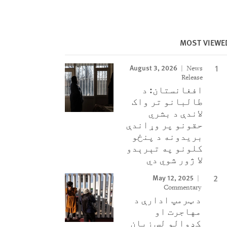
MOST VIEWE
August 3, 2026
News
Release
افغانستان: د
طالبانو تر واک
لاندې د بشري
حقونو پر وړاندې
بریدونه د پنځو
کلونو په تېرېدو
لا ژور شوي دي
May 12, 2025
Commentary
د ټرمپ ادارې د
مهاجرت او
کډوالو لس زیان