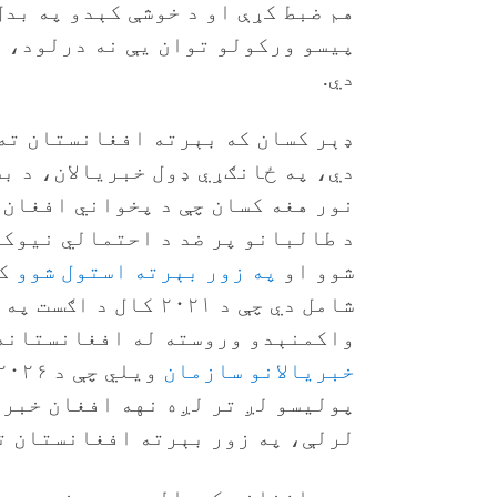
هم ضبط کړې او د خوشې کېدو په بدل
پیسو ورکولو توان یې نه درلود، ن
دي.
ډېر کسان که بېرته افغانستان ته 
دي، په ځانګړي ډول خبریالان، د ب
نور هغه کسان چې د پخواني افغان 
د طالبانو پر ضد د احتمالي نیوکو
شوو او
په زور بېرته استول شوو
کس
شامل دي چې د ۲۰۲۱ کال
واکمنېدو وروسته له افغانستانه 
خبریالانو سازمان
پولیسو لږ تر لږه نهه افغان خبری
لرلې، په زور بېرته افغانستان ت