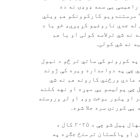
راهیسې یې سمه ډوډۍ نه ده
" مرستندویو کارکوونکو هم ویلي
 له جدي ناروغیو کړېږي، خو یا د
 نه شي ترلاسه کولی او یا هم
ه نه شي کولی.
ه کورونو کې ساتي تر څو د نیول
ي چې په دوامداره ویره کې ژوند
ه عادي ورځني کارونه هم نه شي
 چې پولیسو یې مېړه او نهه کلنه
ر او پلور بوخت وو، او لږ وروسته
یې کورنۍ سره جلا شوه.
د ناوړه چلندونو زیاتوالی هغه مهال پیل شو چې د ۲۰۲۵ کال د
ن او پاکستان ترمنځ جګړه په