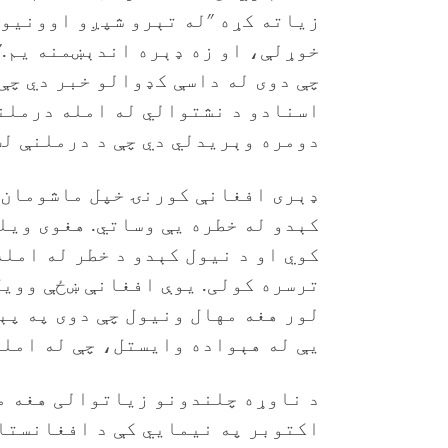
زیاته کړه "له تېرو شپږو اوونیو 
خوړلې، او زه ډېره اندېښمنه یم.
چې دوی له داسې کډوالو خبر دي چې
اسنادو د نشتوالي له امله درملنه
دومره وېریدلي دي چې د درملنې لټ
ډېری افغانې کورنۍ خپل ماشومان پ
کېدو له خطره یې وساتي. هغوی ویل
کوي او د نیول کېدو د خطر له امل
ترسره کولی. یوې افغانې ښځې وویل
لور هغه مهال ونیول چې دوی په پې
یې له هېواده وایستل، چې له امله 
اکتوبر په نیمایي کې د افغانستا