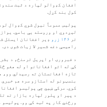
افغان کډوالو لپاره د ثبت سندون
کول بند کړل.
پولیس عموماً نیول شوي کډوال لوم
تر
۱۴۶ زرو
ډېر افغانان ایستل شو
راهیسې دغه شمېر لا زیات شوی دی.
د فبرورۍ او اپرېل ترمنځ، د بشري
کې له اتو افغانانو او له هغو څل
تازه افغانستان ته رسېدلي وو، ه
بنسټونو له استازو سره هم خبرې و
کوي. مرکې ښيي چې پولیسو افغانان
د پېر او پلور لپاره بازار ته تل
ورځني کار په لټه کې وو. پولیسو 