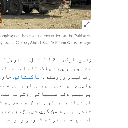
Click to expand Image
longings as they await deportation at the Pakistan-
9, 2025.
© 2025 Abdul Basil/AFP via Getty Images
نن وویل، چې د پاکستان او افغانس
زیاتېدو وروسته،
پاکستاني
چارو
چاپې، خپل‌سري نیونې او جبري ستنو
پولیسو دغو عملیاتو زرګونه هغه 
له زیان منونکو ډلو څخه دي، په ځ
خنډونو سره مخ کړي دي، څو روغتی
اساسي خدماتو ته لاسرسی ومومي.