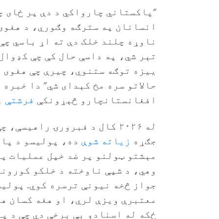
"پاکستاني چارواکي د دې پر ځای چ
انسانان په سترګه وګوري، د هغوی 
ناوړه چلند خلک دې ته اړ باسي چې
تېر شي، په داسې حال کې چې کډوال
ییزه توګه ستنوي، چیرې چې هغوی ل
حالاتو سره مخ کېدای شي" دا خبره 
افغانستانچارو څېړونکې
فرشتې ع
له ۲۰۲۶ کال د فبرورۍ راهیس
جګړه
زیاته شوې
ده، پولیسو د پاک
مېشتو ټولنو پر ضد خپل عملیات پر
وهي، د شپې ناوخته د خلکو کورونه
جواز څخه نیونې ترسره کوي. پولیس
معتبرې ویزې لري، او هغه کسان هم