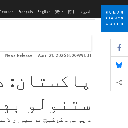
Skip
Skip
پاکستان: د افغان کډوالو د جبري ستنولو بهیر زیات شوی
to
to
العربية
简中
繁中
English
Français
Deutsch
cookie
main
content
privacy
notice
Share this via Facebook
News Release
|
April 21, 2026 8:00PM EDT
Share this via Bluesky
پاکستان: د
More sharing options
ستنولو بهی
د پولې د کړکېچ تر سیوري لان