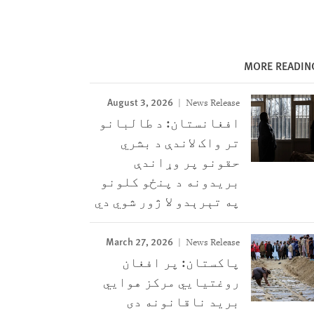
MORE READIN
August 3, 2026
News Release
افغانستان: د طالبانو
تر واک لاندې د بشري
حقونو پر وړاندې
بریدونه د پنځو کلونو
په تېرېدو لا ژور شوي دي
March 27, 2026
News Release
پاکستان: پر افغان
روغتیايي مرکز هوايي
برید ناقانونه دی