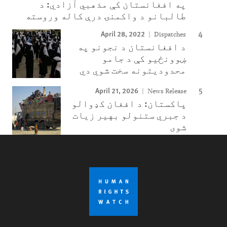
په افغانستان کې مذهبي آزادي: د
طالبانو د واکمنۍ درې کاله وروسته
April 28, 2022
Dispatches
د افغانستان د نجونو په
ښوونځیو کې د جامو
محدودیتونه سخت شوي دي
April 21, 2026
News Release
پاکستان: د افغان کډوالو
د جبري ستنولو بهیر زیات
شوی