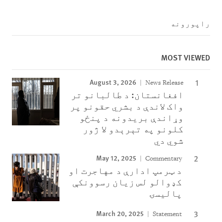
راپورونه
MOST VIEWED
August 3, 2026
News Release
افغانستان: د طالبانو تر
واک لاندې د بشري حقونو پر
وړاندې بریدونه د پنځو
کلونو په تېرېدو لا ژور
شوي دي
May 12, 2025
Commentary
د ټرمپ ادارې د مهاجرت او
کډوالو لس زیان رسوونکې
پالیسۍ
March 20, 2025
Statement