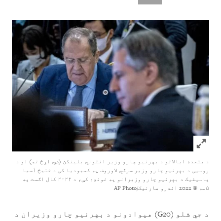
Click to expand Image
د متحده ایالاتو د بهرنیو چارو وزیر انتوني بلینکن (ښي اړخ ته) او د
روسیې د بهرنیو چارو وزیر سرګي لاوروف په کمبودیا کې د ختیځ آسیا
پاسیفیک د بهرنیو چارو وزیرانو په غونډه کې، د ۲۰۲۲ کال اګست په
۵مه
© 2022 اندرو هارنیک/AP Photo
د جي شلو (G20) هیوادونو د بهرنیو چارو وزیران د