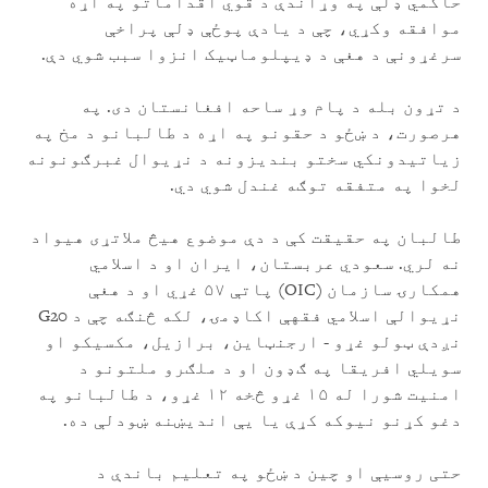
حاکمي ډلې په وړاندې د قوي اقداماتو په اړه
موافقه وکړي، چې د یادې پوځې ډلې پراخې
سرغړونې د هغې د ډیپلوماټیک انزوا سبب شوي دې.
د تړون بله د پام وړ ساحه افغانستان دی. په
هرصورت، د ښځو د حقونو په اړه د طالبانو د مخ په
زیاتیدونکي سختو بندیزونه د نړیوال غبرګونونه
لخوا په متفقه توګه غندل شوي دي.
طالبان په حقیقت کې د دې موضوع هیڅ ملاتړی هیواد
نه لري. سعودي عربستان، ایران او د اسلامي
همکارۍ سازمان (OIC) پاتې ۵۷ غړي او د هغې
نړیوالې اسلامي فقهې اکاډمۍ، لکه څنګه چې د G20
نږدې ټولو غړو - ارجنټاین، برازیل، مکسیکو او
سویلي افریقا په ګډون او د ملګرو ملتونو د
امنیت شورا له ۱۵ غړو څخه ۱۲ غړو، د طالبانو په
دغو کړنو نیوکه کړې یا یې اندیښنه ښودلې ده.
حتی روسیې او چین د ښځو په تعلیم باندې د