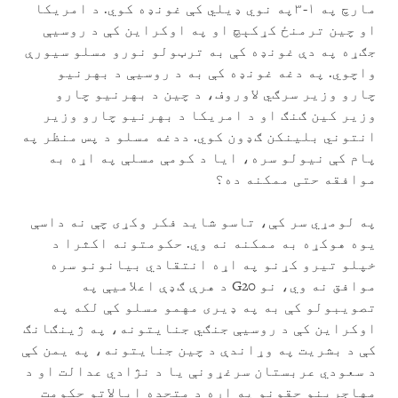
مارچ په ۱-۳په نوي ډیلي کې غونډه کوي. د امریکا
او چین ترمنځ کړکېچ او په اوکراین کې د روسیې
جګړه په دې غونډه کې به ترټولو نورو مسلو سیورې
واچوي. په دغه غونډه کې به د روسیې د بهرنیو
چارو وزیر سرګي لاوروف، د چین د بهرنیو چارو
وزیر کین ګنګ او د امریکا د بهرنیو چارو وزیر
انتوني بلینکن ګډون کوي. ددغه مسلو د پس منظر په
پام کې نیولو سره، ایا د کومې مسلې په اړه به
موافقه حتی ممکنه ده؟
په لومړي سر کې، تاسو شاید فکر وکړی چې نه داسې
یوه هوکړه به ممکنه نه وي. حکومتونه اکثرا د
خپلو تیرو کړنو په اړه انتقادي بیانونو سره
موافق نه وي، نو G20 د هرې ګډې اعلامیې په
تصویبولو کې به په ډیری مهمو مسلو کې لکه په
اوکراین کې د روسیې جنګي جنایتونه، په ژینګانګ
کې د بشریت په وړاندې د چین جنایتونه، په یمن کې
د سعودي عربستان سرغړونې یا د نژادي عدالت او د
مهاجرینو حقونو په اړه د متحده ایالاتو حکومت