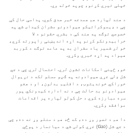
خپلې تیرې کړنو، چوپه خوله وي.
د هند لپاره هم همدغه خبر صدق کوي. پداسې حال کې
چې د ډیموکراتیکو هیوادونو مشران کیدای شي په
خصوصي توګه په هند کې د بشري حقونو د لا
خرابیدونکو کړنو په اړه اندیښنې راپورته کړي،
خو لږ شمیر یاد مشران به په عامه توګه د کوربه
هیواد په اړه خبرې وکړې.
خو، ځینې امکانات تشون لري. احتمال لري چې د جي
شل ډلې غړې هیوادونه په ګڼو مسلو لکه د نړیوال
خوراکي خوندیتوب، د اقلیم بدلون، او د هغو
هیوادونو بد حالت چې د نه اداره کیدونکي پور
سره مبارزه کوي د حل کولو لپاره پر اقدامات
موافقه وکړي.
دا هم د تصور وړ ده، که څه هم د منلو وړ نه ده، چې
د جي شل (G20) غړي کولی شي د میانمار د پوځي