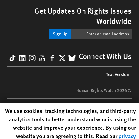
Get Updates On Rights Issues
Worldwide
Sign Up
kTok
nkedIn
nstagram
YouTube
Facebook
BlueSky
X
Connect With Us
Footer
Text Version
menu
© 2026 Human Rights Watch
Human Rights Watch
| 350 Fifth Avenue, 34th Floor | New York,
NY
Human Rights Watch cookie preferences
We use cookies, tracking technologies, and third-party
10118-3299
USA
|
t
1.212.290.4700
analytics tools to better understand who is using the
Human Rights Watch
is a 501(C)(3) nonprofit registered in the US
website and improve your experience. By using our
under EIN: 13-2875808
website you are agreeing to this. Read our
privacy