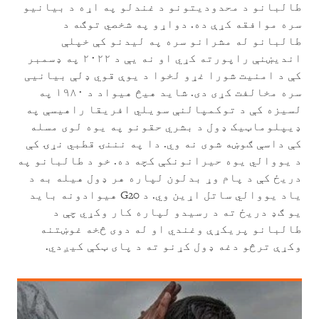
طالبانو د محدودیتونو د غندلو په اړه د بیانیو
سره موافقه کړې ده. دواړو په شخصي توګه د
طالبانو له مشرانو سره په لیدنو کې خپلې
اندیښنې راپورته کړي او نه یې د ۲۰۲۲ په ډسمبر
کې د امنیت شورا غړو لخوا د یوې قوي ډلې بیانیی
سره مخالفت کړی دی. شاید هیڅ هیواد د ۱۹۸۰ په
لسیزه کې د توکمپالنې سویلي افریقا راهیسې په
ډیپلوماټیک ډول د بشري حقونو په یوه لوی مسله
کې داسې ګوښه شوی نه وي. دا په نننۍ قطبي نړۍ کې
د یووالي یوه حیرانونکې کچه ده. خو د طالبانو په
دریځ کې د پام وړ بدلون لپاره هر ډول هیله به د
یاد یووالي ساتل اړین وي. د G20 هیوادونه باید
یو ګډ دریځ ته د رسیدو لپاره کار وکړي چې د
طالبانو پریکړې وغندي او له دوی څخه غوښتنه
وکړې ترڅو دغه ډول کړنو ته د پای ټکې کیږدي.