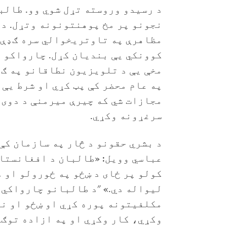
د رسیدو وروسته تړل شوي وو. طالب
نجونو پر مخ پوهنتونونه وتړل. د
مظاهرې په تاوتریخوالي سره ګډې 
کوونکي یې بندیان کړل. چارواکو ه
مخې یې د تلویزیون نطاقانو په ګډ
په عام محضر کې پټ کړي او شرط یې 
مجازات شي که چیرې میرمنې د دوی 
سرغړونه وکړي.
د بشري حقونو د څار په سازمان ک
عباسي وویل: «طالبان د افغانستان
کولو پر ځای د ښځو په ځورولو او د
لیواله دي.» "د طالبانو چارواکي
مکلفیتونه پوره کړي او ښځو او نج
وکړي، کار وکړي او په ازاده توګه