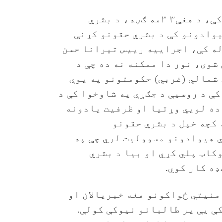
د ۲۰۲۳د ۷۱۲-صفحې نړیوال راپور کې، د هغې۳ ۳مه ګڼه، د بشري
وادونو کې د بشري حقونو کړنې
له کې، اجراییه رییس تیرانا حسن
شوی، نور دا ممکنه نه ده چې د
 شمالي (غربي) حکومتونو په یوې
کې د روسیې د جګړې په شاوخوا کې د
ده لويي وړتیا او ظرفیت یادونه
کچه خپل د بشري حقونو
ي هیوادونو مسوولیت لري چې په
کاټ پلي کړي او بیا د بشري
ډه کار کوي.
و امنیتي ځواکونو هغه خبریالان او
ې یې پر طالبانو نیوکې کولې.