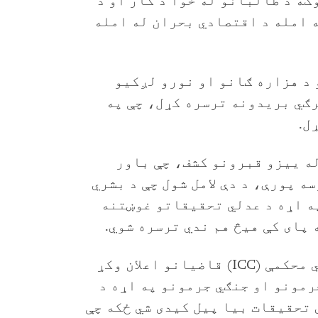
ګه د طالبانو له خوا د کار او د
 امله د اقتصادي بحران له امله
د هزاره ګانو او نورو لږکیو
رګي بریدونه ترسره کړل، چې په
ل.
له ییزو قبرونو کشف، چې باور
ه پورې، د دې لامل شول چې د بشري
ه اړه د عدلي تحقیقاتو غوښتنه
 پای کې هیڅ هم ندي ترسره شوي.
د اکتوبر په ۳۱، د نړیوالې جنایي محکمې (ICC) قاضیانو اعلان وکړ
رمونو او جنګي جرمونو په اړه د
تحقیقات بیا پیل کیدی شي ځکه چې