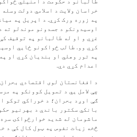
طالبانو د حکومت د امنیتي ځواکو
په زوره ورک کړي. د اپریل په میاش
اوسیدونکو د جسدونو موندلو ته د
غړي و او له طالبانو په توقیف کې
کړي وو. طالب ځواکونو ځايي اوسېد
په تور وهلي او بندیان کړي او په
اعدام کړي دي.
چې لامل يي د تمویل کوونکو په مرس
ګې اوږد بحران؛ د خوراکي توکو او
بانکي سکتور باندې د بهرنیو حکو
څخه زیات نفوس په ټول کال کې د خ