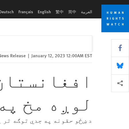
Skip
Skip
افغانستان: د طالبانو ظلم او ستم، لوږه مخ په زیاتیدو ده
to
to
العربية
简中
繁中
English
Français
Deutsch
cookie
main
content
privacy
notice
Share this via Facebook
News Release
|
January 12, 2023 12:00AM EST
Share this via Bluesky
افغانستان:
More sharing options
لوږه مخ په
د ښځو حقونه په جدي توګه تر پ