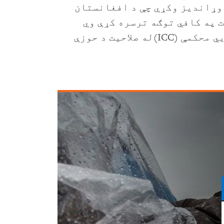
 وړاندیز وکړي چې د افغانستان
 په کافي توګه ترسره کړې وي
کافي دي چې وضعیت د نړیوالې جنایي محکمې (ICC)له صلاحیت د حوزې