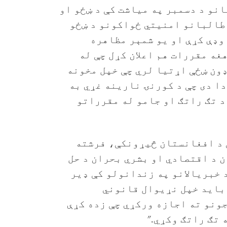
انو د دسمبر په میاشت کې د ښځو او
 طالبانو امنیتي ځواکونو د ښځو
وډې کړې او یو شمېر مظاهره
غه مقررات هم اعلان کړل چې له
ون ښځې اړتیا لري چې خپل مخونه
دا دی چې د کورنۍ نارینه غړي به
د تګ راتګ او جامو له مقرراتو
ې د افغانستان څیړونکې، فرشته
 د اقتصادي او بشري بحران د حل
 خبریالانو په زندانولو کې ډیر
 باید خپل نړیوال قانوني
ونو ته اجازه ورکړي چې زده کړې
 تګ راتګ وکړي."