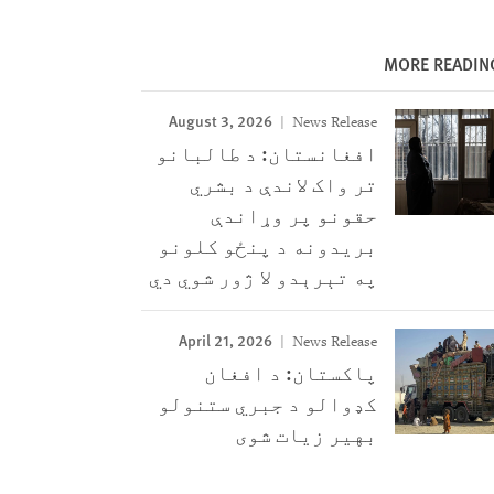
MORE READIN
August 3, 2026
News Release
افغانستان: د طالبانو
تر واک لاندې د بشري
حقونو پر وړاندې
بریدونه د پنځو کلونو
په تېرېدو لا ژور شوي دي
April 21, 2026
News Release
پاکستان: د افغان
کډوالو د جبري ستنولو
بهیر زیات شوی