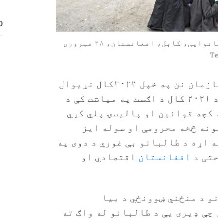
D
ښځې او ماشومان د خوراک په ارتیا، یو نانوایی، کابل، افغانستان، ۲۸ فبروری
(جاکارتا) - د بشري حقونو د څار سازمان نن په خپل ۲۰۲۳کال نړیوال
راپور کې ویلي چې طالب چارواکو د ۲۰۲۱ کال د اګست په میاشت کې د
 کچه قوانین او پالیسۍ پلي کړي
ونه څخه محرومې او سوله ایز
ه اړه د طالبانو بې غوري د دوی په
حتی د
افغانستان
اقتصادي او
جونو د منځني ښوونځي د بیا
چې ډیری یې د طالبانو له واګ ته