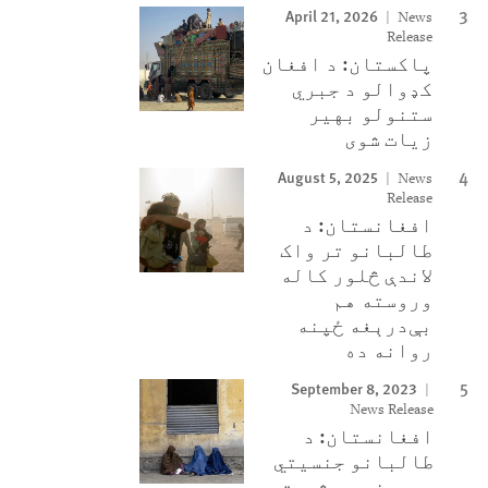
April 21, 2026
News
Release
پاکستان: د افغان
کډوالو د جبري
ستنولو بهیر
زیات شوی
August 5, 2025
News
Release
افغانستان: د
طالبانو تر واک
لاندې څلور کاله
وروسته هم
بې‌درېغه ځپنه
روانه ده
September 8, 2023
News Release
افغانستان: د
طالبانو جنسیتي
جرمونه د بشریت