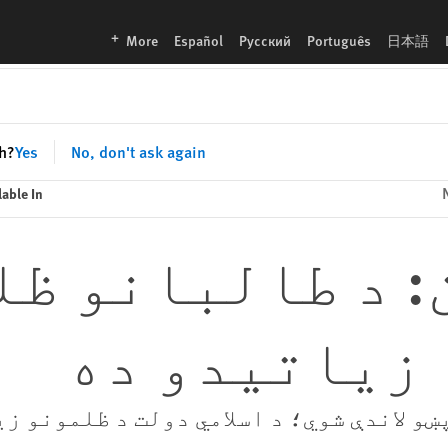
languages
More
Español
Русский
Português
日本語
sh?
Yes
No, don't ask again
lable In
 د طالبانو ظل
 زیاتیدو ده
ښو لاندې شوي؛ د اسلامي دولت د ظلمونو ز