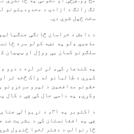
مخ وو. ښځې او نجونې په ځانګړې تو
تګ راتګ د ازادۍ د محدودیتونو له
سخت ځپل شوي دي.
د داعش د خراسان څانګې جنګیالیو 
مذهبي ډلو په نښه کولو سره ځانم
سلګونو کسان یې ووژل او ټپیان کړ
په کندهار کې، لږ تر لږه د دوو ډ
کیږي د طالبانو له واک څخه تر اوس
حقونو مدافعین د تیرو سرغړونو پ
وکړي، په داسې حال کې چې د کال په
چې په افغانستان کې د بشریت ضد ج
څارنوالۍ د دفتر لخوا ځنډول شوي 