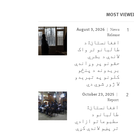
MOST VIEWE
August 3, 2026
News
Release
افغانستان: د
طالبانو تر واک
لاندې د بشري
حقونو پر وړاندې
بریدونه د پنځو
کلونو په تېرېدو
لا ژور شوي دي
October 23, 2025
Report
افغانستان:
طالبانو د
مطبوعاتو ازادي
تر پښو لاندې کړې