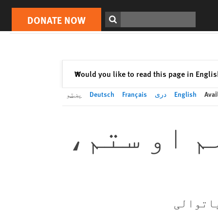
DONATE NOW
Print
Search
DONATE NOW
Close
Would you like to read this page in Engli
✕
Avai
English
دری
Français
Deutsch
پښتو
م او ستم،
یاتوالی