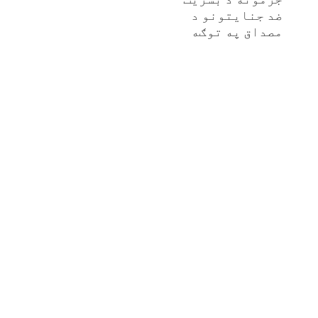
ضد جنایتونو د
مصداق په توګه