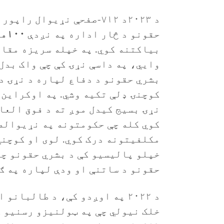
حقونو د څار اداره په نږدې
۱۰۰
هی
بیاکتنه کوي. په خپله سریزه مقا
وايي، په داسې نړۍ کې چې واک بدل 
بشري حقونو د دفاع لپاره د نړۍ د
کوچنۍ ډلې تکیه وشي. په اوکراین 
نړۍ بسیج کیدل موږ ته د فوق العا
کوي کله چې حکومتونه په نړیواله 
مکلفیتونه درک کوي. لوی او کوچن
خپلو پالیسیو کې د بشري حقونو چو
حقونو د ساتنې او ودې لپاره په ګ
د ۲۰۲۲ په اوږدو کې، د طالبان
خلک نیولي چې په ټولنیزو رسنیو ک