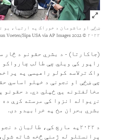
Click to expand Image
© 2022 Teun Voeten/Sipa USA via AP Images
۲۰۲۲
واک ترلاسه کولو راهیسې په پراخه
چې ښځې او نجونې د خپلو اساسي حق
مخالفتونه يي ځپلي دي. د حقونو پ
نړیواله انزوا کې مرسته کړې ده 
بشري بحران مخ په خرابیدو دی.
د ۲۰۲۲په مارچ کې، طالبان د ن
پرانستلو له ژمنې څخه شاته شول، 