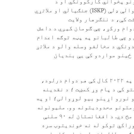
نو پخواني کارکوونکي او د
خراسان ولایت د اسلامي دولت وسله والې ډلې (ISKP) جنګیالي او ملاتړي
ت کې، د ننګرهار ولایت
وام ورکړ، چې ګومان کیږي د داعش
 و چې طالبانو په پټه توګه اعدام
ونکي د مخالفو وسله والو د ملاتړ
 ځینو مواردو کې یې بندیان
د افغانستان لوی اقتصادي بحران په ۲۰۲۲ کال کې هم دوام درلود،
تو کې د پام وړ کمښت ؛ د نقدینه
 نورو اړینو بیو لوړوالی؛ او په
متونو محدودیتونه وو. ملیونونه
ماشومان له شدید خوارځواکۍ سره مخ دي. د افغانستان له ۹۰ سلنې
وراکي توکو له نه خوندیتوب سره