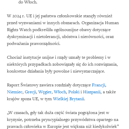
do Włoch.
W 2024 r. UE i jej państwa członkowskie stanęły również
przed wyzwaniami w innych obszarach. Organizacja Human
Rights Watch podkreśliła ogólnounijne obawy dotyczące
dyskryminacji i nietolerancji, ubóstwa i nierówności, oraz
podważania praworządności.
Chociaż instytucje unijne i rządy uznały te problemy i w
niektórych przypadkach zobowiązały się do ich rozwiązania,
konkretne działania były powolne i niewystarczające.
Raport Światowy zawiera rozdziały dotyczące
Francji
,
Niemiec
,
Grecji
,
Węgier
,
Włoch
,
Polski
i
Hiszpanii
, a także
krajów spoza UE, w tym
Wielkiej Brytanii
.
„W czasach, gdy tak duża część świata pogrążona jest w
kryzysie, potrzeba pryncypialnego przywództwa opartego na
prawach człowieka w Europie jest większa niż kiedykolwiek”