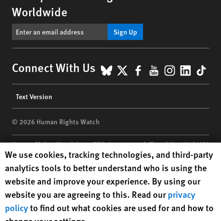
Worldwide
Sign Up
BlueSky
X
Facebook
YouTube
Instagr
Linke
Tik
Connect With Us
Footer
Text Version
menu
© 2026 Human Rights Watch
Human Rights Watch
| 350 Fifth Avenue, 34th Floor | New York,
NY
Human Rights Watch cookie preferences
We use cookies, tracking technologies, and third-party
10118-3299
USA
|
t
1.212.290.4700
analytics tools to better understand who is using the
Human Rights Watch
is a 501(C)(3) nonprofit registered in the US
website and improve your experience. By using our
under EIN: 13-2875808
website you are agreeing to this. Read our
privacy
policy
to find out what cookies are used for and how to
change your settings.