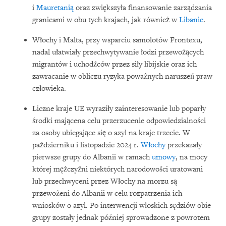
i
Mauretanią
oraz zwiększyła finansowanie zarządzania
granicami w obu tych krajach, jak również w
Libanie
.
Włochy i Malta, przy wsparciu samolotów Frontexu,
nadal ułatwiały przechwytywanie łodzi przewożących
migrantów i uchodźców przez siły libijskie oraz ich
zawracanie w obliczu ryzyka poważnych naruszeń praw
człowieka.
Liczne kraje UE wyraziły zainteresowanie lub poparły
środki mającena celu przerzucenie odpowiedzialności
za osoby ubiegające się o azyl na kraje trzecie. W
październiku i listopadzie 2024 r.
Włochy
przekazały
pierwsze grupy do Albanii w ramach
umowy
, na mocy
której mężczyźni niektórych narodowości uratowani
lub przechwyceni przez Włochy na morzu są
przewożeni do Albanii w celu rozpatrzenia ich
wniosków o azyl. Po interwencji włoskich sędziów obie
grupy zostały jednak później sprowadzone z powrotem