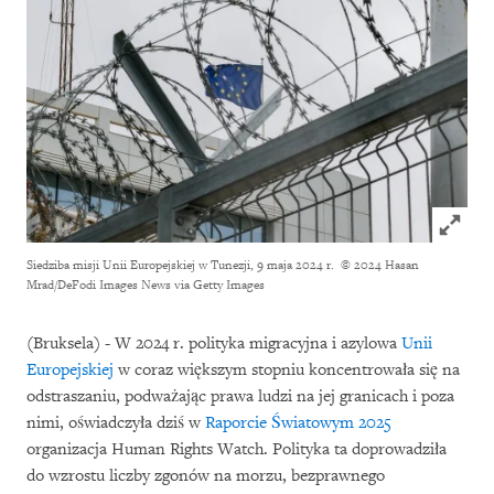
Click to
Siedziba misji Unii Europejskiej w Tunezji, 9 maja 2024 r.
© 2024 Hasan
Mrad/DeFodi Images News via Getty Images
(Bruksela) - W 2024 r. polityka migracyjna i azylowa
Unii
Europejskiej
w coraz większym stopniu koncentrowała się na
odstraszaniu, podważając prawa ludzi na jej granicach i poza
nimi, oświadczyła dziś w
Raporcie Światowym 2025
organizacja Human Rights Watch. Polityka ta doprowadziła
do wzrostu liczby zgonów na morzu, bezprawnego