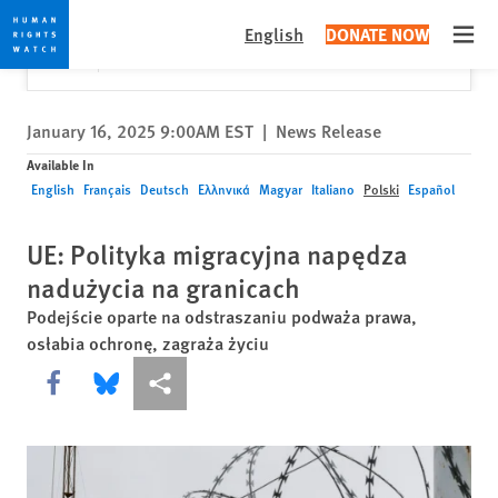
Skip
Skip
Close
Would you like to read this page in English?
✕
English
DONATE NOW
to
to
Open
Yes
No, don't ask again
cookie
main
privacy
content
notice
January 16, 2025 9:00AM EST
|
News Release
Available In
English
Français
Deutsch
Ελληνικά
Magyar
Italiano
Polski
Español
UE: Polityka migracyjna napędza
nadużycia na granicach
Podejście oparte na odstraszaniu podważa prawa,
osłabia ochronę, zagraża życiu
Share this via Facebook
Share this via Bluesky
More sharing options