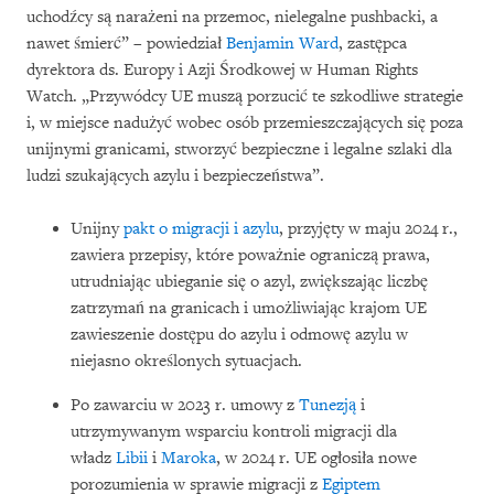
uchodźcy są narażeni na przemoc, nielegalne pushbacki, a
nawet śmierć” – powiedział
Benjamin Ward
, zastępca
dyrektora ds. Europy i Azji Środkowej w Human Rights
Watch. „Przywódcy UE muszą porzucić te szkodliwe strategie
i, w miejsce nadużyć wobec osób przemieszczających się poza
unijnymi granicami, stworzyć bezpieczne i legalne szlaki dla
ludzi szukających azylu i bezpieczeństwa”.
Unijny
pakt o migracji i azylu
, przyjęty w maju 2024 r.,
zawiera przepisy, które poważnie ograniczą prawa,
utrudniając ubieganie się o azyl, zwiększając liczbę
zatrzymań na granicach i umożliwiając krajom UE
zawieszenie dostępu do azylu i odmowę azylu w
niejasno określonych sytuacjach.
Po zawarciu w 2023 r. umowy z
Tunezją
i
utrzymywanym wsparciu kontroli migracji dla
władz
Libii
i
Maroka
, w 2024 r. UE ogłosiła nowe
porozumienia w sprawie migracji z
Egiptem