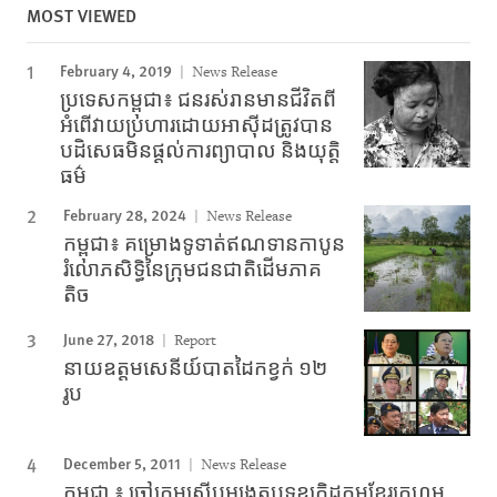
MOST VIEWED
February 4, 2019
News Release
ប្រទេសកម្ពុជា៖ ជនរស់រានមានជីវិតពី
អំពើវាយប្រហារដោយអាស៊ីដត្រូវបាន
បដិសេធមិនផ្ដល់ការព្យាបាល និងយុត្តិ
ធម៌
February 28, 2024
News Release
កម្ពុជា៖ គម្រោងទូទាត់ឥណទានកាបូន
រំលោភសិទ្ធិនៃក្រុមជនជាតិដើមភាគ
តិច
June 27, 2018
Report
នាយឧត្តមសេនីយ៍បាតដៃកខ្វក់ ១២
រូប
December 5, 2011
News Release
កម្ពុជា ៖ ចៅក្រមស៊ើបអង្កេតបទឧក្រិដ្ឋកម្មខ្មែរក្រហម