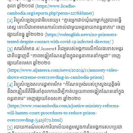
តុលា ឆ្នាំ២០១៨ (
https://www.licadho-
cambodia.org/reports.php?perm=227&khmer
)
[2]
វិទ្យុសំឡេងប្រជាធិបតេយ្យ៖ “គ្មានអ្នកជាប់ឃុំណាម្នាក់ត្រូវបានធ្វើ
តេស្ត ទោះបីជាអាចមានការប៉ះពាល់ជាមួយអគ្គនាយកពន្ធនាគារ” ចេញ
ផ្សាយខែធ្នូ ឆ្នាំ២០២០ (
https://vodenglish.news/no-prisoners-
tested-despite-contact-with-covid-19-infected-director/
)
[3]
សារព័ត៌មាន
Al Jazeera
៖ វីដេអូរបស់អង្គការលើកលែងទោសអន្តរ
ជាតិបង្ហាញពី “ភាពចង្អៀតណែនខ្លាំងក្នុងពន្ធនាគារនៅកម្ពុជា” ចេញ
ផ្សាយខែមេសា ឆ្នាំ២០២០
(
https://www.aljazeera.com/news/2020/4/11/amnesty-video-
shows-extreme-overcrowding-in-cambodia-prison
)
[4]
វិទ្យុសំឡេងសហរដ្ឋអាមេរិក៖ “កំណែទម្រង់របស់ក្រសួងយុត្តិធម៌
នឹងពន្លឿននីតិវិធីនៅតុលាការដើម្បីកាត់បន្ថយភាពចង្អៀតណែននៅក្នុង
ពន្ធនាគារ” ចេញផ្សាយខែឧសភា ឆ្នាំ២០២០
(
https://www.voacambodia.com/a/justice-ministry-reforms-
will-hasten-court-procedures-to-reduce-prison-
overcrowding-/5425872.html
)
[5]
របាយការណ៍របស់ការិយាល័យឧត្ដមស្នងការនៃអង្គការសហប្រជា