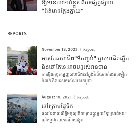
ឱ្យមានការចាប់ខ្លួន ពីបទផ្សព្វផ្សាយ
“ព័ត៌មានក្លែងក្លាយ”
REPORTS
November 18, 2022
Report
មានតែសហជីព"មីកញ្ចប់" ឬសហជីពស្នឹត
និងថៅកែទេ អាចបន្តរស់រានបាន
ការធ្វើទុក្ខបុកម្នេញសហជីពនៅក្នុងវិស័យកាត់ដេរសម្លៀក
បំពាក់ និងទេសចរណ៍របស់កម្ពុជា
August 10, 2021
Report
នៅក្រោមផ្ទែទឹក
ផលប៉ះពាល់សិទ្ធិមនុស្សពីគម្រោងផ្លូវមួយ ខ្សែក្រវាត់មួយ
នៅកម្ពុជា របាការណ៍សង្ខេប