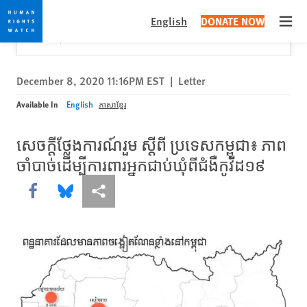
Skip
Skip
Close
Would you like to read this page in English?
✕
English
DONATE NOW
to
to
Open
Yes
No, don't ask again
cookie
main
privacy
content
notice
December 8, 2020 11:16PM EST
|
Letter
Available In
English
ភាសាខ្មែរ
សេចក្ដីថ្លែងការណ៍រួម ស្ដីពី ប្រទេសកម្ពុជា៖ ភាព
ចាំបាច់ដើម្បីការពារអ្នកជាប់ឃុំពីជំងឺកូវីដ១៩
Share this via Facebook
Share this via Bluesky
More sharing options