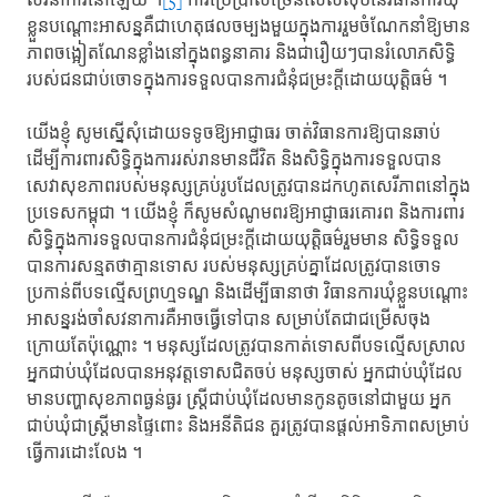
សវនាការ​នៅឡើយ ។
[5]
ការប្រើប្រាស់​ច្រើនលើសលុប​នៃវិធានការ​ឃុំ
ខ្លួន​បណ្ដោះអាសន្ន​គឺជាហេតុផល​ចម្បងមួយ​ក្នុងការ​រួមចំណែក​នាំឱ្យមាន​
ភាពចង្អៀតណែនខ្លាំង​នៅក្នុងពន្ធនាគារ​ និងជារឿយៗ​បានរំលោភសិទ្ធិ​
របស់ជនជាប់ចោទ​ក្នុងការ​ទទួលបានការ​ជំនុំជម្រះក្ដី​ដោយយុត្តិធម៌ ។​
យើងខ្ញុំ​ សូមស្នើសុំ​ដោយទទូច​ឱ្យអាជ្ញាធរ​ ចាត់វិធានការ​ឱ្យបានឆាប់​
ដើម្បីការពារ​សិទ្ធិ​ក្នុងការ​រស់រានមានជីវិត​ និងសិទ្ធិ​ក្នុងការ​ទទួលបាន​
សេវាសុខភាព​របស់មនុស្សគ្រប់រូប​ដែលត្រូវបាន​ដកហូត​សេរីភាព​នៅក្នុង
ប្រទេសកម្ពុជា ។​ យើងខ្ញុំ ​ក៏សូមសំណូមពរ​ឱ្យអាជ្ញាធរគោរព​ និងការពារ
សិទ្ធិ​ក្នុងការ​ទទួលបាន​ការជំនុំជម្រះក្ដី​ដោយយុត្តិធម៌​រួមមាន​ សិទ្ធិទទួល
បាន​ការសន្មតថា​គ្មានទោស ​របស់​មនុស្ស​គ្រប់គ្នា​ដែលត្រូវបានចោទ​
ប្រកាន់ពី​បទល្មើស​ព្រហ្មទណ្ឌ ​និងដើម្បី​ធានាថា​ វិធានការ​ឃុំខ្លួន​បណ្ដោះ​
អាសន្ន​រង់ចាំ​សវនាការ​គឺអាចធ្វើទៅបាន​ សម្រាប់តែ​ជាជម្រើសចុង
ក្រោយ​តែប៉ុណ្ណោះ ។​ មនុស្ស​ដែលត្រូវបាន​កាត់ទោស​ពីបទល្មើស​ស្រាល ​
អ្នកជាប់ឃុំ​ដែលបាន​អនុវត្តទោស​ជិតចប់​ មនុស្សចាស់​ អ្នកជាប់ឃុំ​ដែល
មាន​បញ្ហាសុខភាព​ធ្ងន់ធ្ងរ​ ស្ត្រីជាប់ឃុំ​ដែលមានកូនតូច​នៅជាមួយ​ អ្នក
ជាប់ឃុំ​ជាស្រ្តីមានផ្ទៃពោះ ​និងអនីតិជន​ គួរត្រូវបាន​ផ្ដល់អាទិភាព​សម្រាប់
ធ្វើការ​ដោះលែង ។​