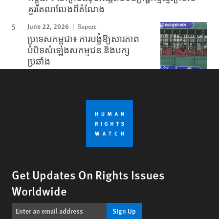
គួរតែលាលែងពីតំណែង
June 22, 2026
Report
ប្រទេសកម្ពុជា៖ ការបង្ខំឱ្យសារភាព
បំបិទសំឡេងសកម្មជន និងបក្ស
ប្រឆាំង
Get Updates On Rights Issues
Worldwide
Sign Up