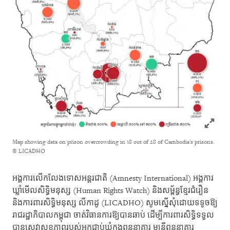
Click to
Map showing data on prison overcrowding in 18 out of 28 of Cambodia's prisons.
© LICADHO
អង្គការ​លើកលែង​ទោស​អន្តរជាតិ​ (Amnesty​ International)​ អង្គការ
ឃ្លាំមើល​សិទ្ធិមនុស្ស ​(Human Rights Watch)​ និងសម្ព័ន្ធខ្មែរ​ជំរឿន​
និង​ការពារ​សិទ្ធិមនុស្ស ​លីកាដូ ​(LICADHO)​ សូមស្នើសុំដោយ​ទទូច​ឱ្យ
រាជរដ្ឋាភិបាល​កម្ពុជា​ ចាត់វិធានការ​ឱ្យបានឆាប់​ ដើម្បី​ការពារសិទ្ធិ​ទទួល
បានសេវា​សុខភាព​របស់អ្នកជាប់ឃុំ​ក្នុងពន្ធនាគារ​ មន្រ្តីពន្ធនាគារ​