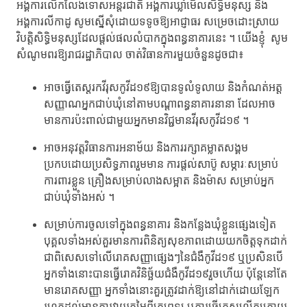
អង្គការ​លើកលែង​ទោសអន្តរជាតិ​ អង្គការ​ឃ្លាំមើល​សិទ្ធិមនុស្ស ​និង
អង្គការ​លីកាដូ​ សូមស្នើសុំ​ដោយទទូចឱ្យអាជ្ញាធរ​ សម្រេច​ដោះស្រាយ​
វិបត្តិ​សិទ្ធិមនុស្ស​ដែលផ្ដល់​ផលលំបាក​ក្នុងពន្ធនាគារនេះ ។​ យើងខ្ញុំ ​ សូម
សំណូមពរ​ឱ្យរាជរដ្ឋាភិបាល​ ចាត់វិធានការ​មួយចំនួន​ដូចជា៖​
អាចធ្វើតេស្ត​រកវីរុសកូវីដ១៩​ឱ្យបាន​ទូលំទូលាយ​ និងកំណត់​អត្ត
សញ្ញាណ​អ្នកជាប់ឃុំ​នៅតាមបណ្ដាពន្ធនាគារនានា ​ដែលអាច​
មានការ​ប៉ះពាល់​ជាមួយ​អ្នកមានវិជ្ជមានវីរុសកូវីដ១៩ ។​
អាចអនុវត្ត​វិធានការអនាម័យ​ និង​ការរក្សា​គម្លាតសង្គម​
ប្រកបដោយ​ប្រសិទ្ធភាព​រួមមាន ​ការផ្ដល់សាប៊ូ​ សម្ភារៈសម្រាប់​
ការពារខ្លួន​ គ្រឿង​សម្រាប់​លាងសម្អាត ​និងម៉ាស ​សម្រាប់​អ្នក
ជាប់ឃុំ​ទាំងអស់ ។​
សម្រាប់ការ​ចូលទៅក្នុងពន្ធនាគារ​ និងកន្លែងឃុំខ្លួន​ផ្សេងទៀត ​
បុគ្គលទាំងអស់​គួរមាន​ការពិនិត្យ​សុខភាព​ដោយយកចិត្ត​ទុកដាក់​
ជាពិសេស​ទៅលើរោគសញ្ញា​ផ្សេងៗ​នៃជំងឺកូវីដ១៩​ ឬប្រសិនបើ​
អ្នកទាំងនោះបាន​ធ្វើរោគវិនិច្ឆ័យ​ជំងឺកូវីដ១៩​រួចហើយ ​ប៉ុន្តែ​នៅតែ
មាន​រោគសញ្ញា ​អ្នកទាំងនោះ​គួរត្រូវដាក់​ឱ្យនៅដាក់ដោយ​ឡែក​