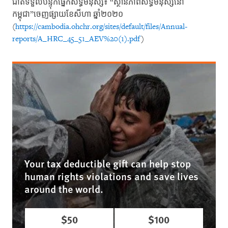
ជាតិទទួលបន្ទុកផ្នែកសិទ្ធិមនុស្ស៖ “ស្ថានភាពសិទ្ធិមនុស្សនៅ
កម្ពុជា”ចេញផ្សាយខែសីហា ឆ្នាំ២០២០
(
https://cambodia.ohchr.org/sites/default/files/Annual-
reports/A_HRC_45_51_AEV%20(1).pdf
)
Your tax deductible gift can help stop
human rights violations and save lives
around the world.
$50
$100