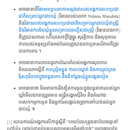
អាចធានាពី​
វិធានអប្បបរមា​តាមស្ដង់ដា​របស់​អង្គការ​សហប្រជា
ជាតិ​សម្រាប់​អ្នកជាប់ឃុំ
​(វិធាន​របស់លោក​ Nelson Mandela)​
និង​
វិធាន​របស់​អង្គការ​សហប្រជាជាតិ​សម្រាប់​អ្នកជាប់ឃុំ​ជាស្រ្តី ​
និងវិធានការ​មិនឃុំខ្លួន​សម្រាប់​ជនល្មើស​ជាស្រ្តី
​(វិធានបាងកក)​
គឺត្រូវបាន​គោរព​ ហើយ​សេចក្ដី​ថ្លៃថ្នូរ ​សុវត្ថិភាព​ និងសុខុមាល
ភាព​របស់មនុស្ស​ទាំងអស់​ដែលត្រូវបាន​ដកហូត​សេរីភាព​គឺត្រូវ
បាន​ការពារ ។​
អាចធានា​ការគោរព​នូវការណែនាំ​របស់​អង្គការ​សុខភាព​
ពិភពលោក​ស្ដីពី ​
ការត្រៀមខ្លួន​ ការទប់ស្កាត់​ និងការគ្រប់គ្រង​
រីរុសកូវីដ១៩​ក្នុងពន្ធនាគារ​ និងទីកន្លែង​ឃុំខ្លួន​ផ្សេងទៀត
អាច​ធានាថា ​មិនមាន​ការរឹតត្បិត​ការចូល​ក្នុងពន្ធនាគារ​របស់​អ្នក
ឃ្លាំមើល​ឯករាជ្យ​រួមមាន ​មន្ត្រីសង្គមស៊ីវិល ​និងតំណាង​
បេសកកម្ម​ការទូត​ និងអ្នកដែលផ្ដល់​តម្រូវការ​ចាំបាច់​ដល់អ្នក
ជាប់ឃុំ ​៕
[1]
របាយការណ៍អង្គការលីកាដូស្ដីពី “ពេល​ដែល​ត្រូវ​ដោះ​លែង​ឲ្យ​នៅ​
ក្រៅ​ឃុំ៖ បញ្ឈប់​​ការ​​ឃុំ​​ខ្លួន​​បណ្តោះ​​អាសន្ន​​មិន​​ចាំ​​បាច់” ចេញផ្សាយខែ