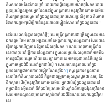
និងសហគមន៍​នៅខាងក្រៅ ​ដោយការ​ធ្វើតេស្ត​រកមេរោគ​កូវីដ១៩​ដោយ
ប្រុងប្រយ័ត្ន​សម្រាប់​អ្នកដែល​នៅក្នុងពន្ធនាគារ​ អនុវត្ត​វិធានការ​អនាម័យ​
និងរក្សាគម្លាត​សង្គម​នៅក្នុងពន្ធនាគារ​ប្រកបដោយប្រសិទ្ធភាព​ និងចាត់
វិធានការ​ភ្លាមៗ​ដើម្បីកាត់បន្ថយភាព​ចង្អៀតណែន​នៅក្នុងពន្ធនាគារ ។ ​
នៅរយៈពេល​ប៉ុន្មានសប្ដាហ៍​ថ្មីៗនេះ ​មន្ត្រីពន្ធនាគារ​ជាច្រើន​ក្នុងនោះ​មាន
ឯកឧត្ដម ​ឆែម សាវុធ​ អគ្គនាយក​នៃអគ្គនាយកដ្ឋាន​ពន្ធនាគារ​ ដែលបាន​
ធ្វើតេស្ដ​រកឃើញ​មាន ​វិជ្ជមាន​វីរុសកូវីដ១៩ ។ ​ដោយហេតុថា​មន្រ្តីទាំង
នេះ​បានចុះទៅធ្វើការនៅ​ពន្ធនាគារ​ ក្នុងពេល​មួយដែល​ពួកគាត់​អាចនឹង
មាន​ឆ្លងវីរុសនេះ​រួចហើយនោះ​ ស្ថានភាពនេះ​អាចបង្ក​ជាហានិភ័យខ្ពស់​
ក្នុងការចម្លងជំងឺនេះ​ទៅអ្នកជាប់ឃុំ ។​ ដោយសារ​ពន្ធនាគារ​នៅក្នុង​
ប្រទេសកម្ពុជា​មានភាពចង្អៀតណែនខ្លាំង
[1]
​ កង្វះនូវការទទួលបាន​
សេវាថែទាំ​និងព្យាបាលជំងឺ​ ក៏ដូចជា​តម្រូវការ​មូលដ្ឋាន​ដូចជា សាប៊ូ​ និង
ទឹកស្អាត​ ដើម្បី​អនុវត្តវិធានការ​អនាម័យ​ អ្នកជាប់ឃុំ​ក្នុងពន្ធនាគារ​នៅ
កម្ពុជា​ជិត ៤ម៉ឺននាក់​ គឺកំពុងតែប្រឈម​យ៉ាងខ្លាំង​ពីការឆ្លងវីរុសកូវីដ១៩​
ដែលអាច​បណ្ដាល​ឱ្យមានការ​ស្លាប់បាត់បង់​ជីវិត​ដោយសារ​ការឆ្លងវីរុស
នេះ ។​