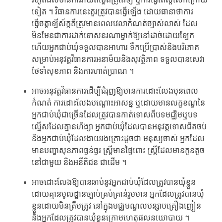
រហូត​ដល់មានការ​វាយតម្លៃ​ពីគ្រូពេទ្យ​ ឬការធ្វើតេស្ដ​លើកក្រោយ
ទៀត ។​ វិធានការនេះ​គួរត្រូវបាន​ធ្វើឡើង ​ដោយធានាថា​ការ
ធ្វើចត្តាឡីស័ក្ក​គឺត្រូវមាន​ពេលវេលា​កំណត់ច្បាស់លាស់​ ដែល
មិនមែន​ជាការដាក់ទោស​នរណាម្នាក់​ឱ្យនៅដាច់ដោយឡែក​
ហើយ​អ្នកជាប់ឃុំ​ទទួលបានអាហារ​ ទឹកប្រើប្រាស់​និងបរិភោគ​
សម្រាប់​អនុវត្ត​វិធានការ​អនាម័យ​និងសុវត្ថិភាព​ ទទួលបាន​សេវា
ថែទាំ​សុខភាព​ និងការហាត់ប្រាណ ។​
អាចអនុវត្ត​វិធានការ​ដើម្បី​ជំរុញ​ឱ្យមានការ​ដោះលែង​មុនពេល​
កំណត់ ​ការដោះលែង​បណ្ដោះអាសន្ន ​ឬដោយមាន​លក្ខខណ្ឌ​នៃ
អ្នកជាប់ឃុំ​ជាច្រើន​ដែលត្រូវបាន​កាត់ទោស​ពីបទមជ្ឈិម​ឬបទ
ល្មើស​ដែលគ្មានហិង្សា​ អ្នកជាប់ឃុំ​ដែលបាន​អនុវត្តទោស​ជិតចប់​
និងអ្នកជាប់ឃុំ​ដែលងាយរងគ្រោះ​ដូចជា​ មនុស្សចាស់​ អ្នកដែល​
មានបញ្ហា​សុខភាព​ធ្ងន់ធ្ងរ​ ស្រ្ដីមានផ្ទៃពោះ ​ស្ដ្រីដែលមាន​កូនតូច
នៅជាមួយ​ និងអនីតិជន​ ជាដើម ។​
អាចដោះលែង​ឱ្យបានឆាប់​នូវអ្នកជាប់ឃុំ​ដែលត្រូវបាន​ឃុំខ្លួន​
ដោយគ្មានមូលដ្ឋាន​ច្បាប់គ្រប់គ្រាន់​រួមមាន​ អ្នកដែល​ត្រូវបាន​ឃុំ
ខ្លួន​ដោយមិនត្រឹមត្រូវ​ នៅក្នុងមជ្ឈមណ្ឌល​បន្សាប​គ្រឿងញៀន​
និងអ្នកដែល​ត្រូវបាន​ឃុំខ្លួន​ក្រោមហេតុផល​នយោបាយ ។​