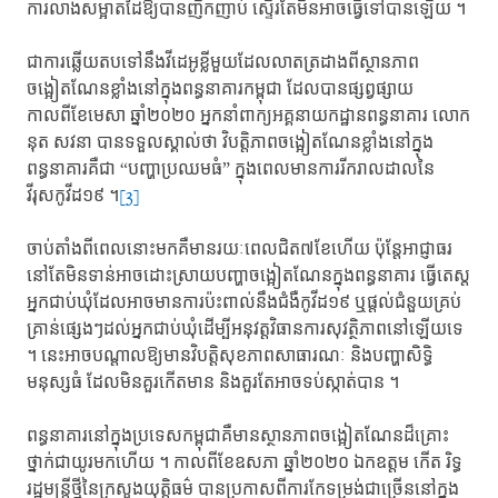
ការលាង​សម្អាតដៃ​ឱ្យបានញឹកញាប់​ ស្ទើរតែ​មិនអាចធ្វើទៅបានឡើយ ។​
ជាការឆ្លើយតប​ទៅនឹងវីដេអូខ្លីមួយ​ដែលលាតត្រដាង​ពីស្ថានភាព​
ចង្អៀតណែនខ្លាំង​នៅក្នុង​ពន្ធនាគារ​កម្ពុជា ​ដែលបាន​ផ្សព្វផ្សាយ​
កាលពីខែមេសា ​ឆ្នាំ២០២០​ អ្នកនាំពាក្យ​អគ្គនាយកដ្ឋាន​ពន្ធនាគារ ​លោក
នុត សវនា​ បានទទួលស្គាល់ថា ​វិបត្តិភាព​ចង្អៀតណែន​ខ្លាំងនៅក្នុង
ពន្ធនាគារ​គឺជា ​“បញ្ហាប្រឈមធំ” ​ក្នុងពេល​មានការរីករាល​ដាល​នៃ
វីរុសកូវីដ១៩ ​។
[3]
ចាប់តាំង​ពី​ពេលនោះ​មកគឺមានរយៈពេល​ជិត៧ខែហើយ​ ប៉ុន្តែ​អាជ្ញាធរ​
នៅតែមិនទាន់​អាចដោះស្រាយ​បញ្ហា​ចង្អៀតណែន​ក្នុងពន្ធនាគារ​ ធ្វើតេស្ត​
អ្នកជាប់ឃុំ​ដែលអាច​មានការ​ប៉ះពាល់​នឹងជំងឺកូវីដ១៩​ ឬផ្ដល់ជំនួយ​គ្រប់
គ្រាន់​ផ្សេងៗ​ដល់អ្នកជាប់ឃុំ​ដើម្បី​អនុវត្តវិធានការ​សុវត្ថិភាព​នៅឡើយទេ
។​ នេះអាច​បណ្ដាល​ឱ្យមាន​វិបត្តិសុខភាព​សាធារណៈ ​និងបញ្ហាសិទ្ធិ
មនុស្សធំ​ ដែល​មិនគួរកើតមាន​ និង​គួរតែ​អាចទប់ស្កាត់បាន ។​
ពន្ធនាគារ​នៅក្នុង​ប្រទេសកម្ពុជា​គឺមាន​ស្ថានភាព​ចង្អៀតណែន​ដ៏គ្រោះ
ថ្នាក់​ជាយូរមកហើយ ។​ កាលពីខែឧសភា​ ឆ្នាំ​២០២០​ ឯកឧត្តម​ កើត រិទ្ធ ​
រដ្ឋមន្រ្តីថ្មីនៃ​ក្រសួងយុត្តិធម៌​ បានប្រកាស​ពីការកែទម្រង់​ជាច្រើន​នៅក្នុង