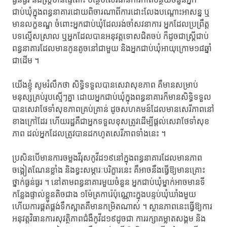
ធ្ងន់ធ្ងរ​ និងស្រ្តីមានផ្ទៃពោះ ​បន្ថែមលើ​វិធានការ​កាត់បន្ថយ​ចំនួន​អ្នក
ជាប់ឃុំ​ក្នុងពន្ធនាគារ​ដោយពិចារណា​ពីការដោះលែង​បណ្ដោះអាសន្ន​ ឬ
មានលក្ខខណ្ឌ​ ចំពោះ​អ្នកជាប់ឃុំ​ដែលរង់ចាំ​សវនាការ​ អ្នកដែល​ប្រព្រឹត្ត​
បទល្មើសស្រាល​ ឬអ្នកដែល​បាន​អនុវត្តទោស​ជិតចប់​ ក៏ដូចជា​ស្រ្តីជាប់
ពន្ធនាគារ​ដែលមាន​កូនតូចនៅជាមួយ​ និង​អ្នកជាប់ឃុំ​អាយុក្រោម១៨ឆ្នាំ​
ជាដើម ។​
យើងខ្ញុំ ​សូមរំលឹកថា​ សិទ្ធិទទួលបាន​សេវាសុខភាព​ គឺមាន​សម្រាប់
មនុស្ស​គ្រប់រូបស្មើៗគ្នា​ ដោយអ្នកជាប់ឃុំ​ក្នុងពន្ធនាគារ​ក៏មានសិទ្ធិទទួល
បាន​សេវាថែទាំសុខភាព​គ្រប់គ្រាន់​ ដូច​សហគមន៍​ដែលមាន​សេរីភាព​នៅ
ខាងក្រៅដែរ​ ហើយរដ្ឋ​គឺជាអ្នកទទួលខុសត្រូវ​ដើម្បីផ្ដល់សេវា​ថែទាំសុខ
ភាព​ ដល់អ្នកដែល​ត្រូវបាន​ដកហូតសេរីភាព​ទាំងនេះ ។​
ប្រសិន​បើមានការ​ចម្លងវីរុសកូវីដ១៩​នៅក្នុងពន្ធនាគារ​ដែលមានភាព​
ចង្អៀតណែនខ្លាំង​ និងខ្វះ​សម្ភារៈ​បរិក្ខារនេះ ​គឺអាច​នឹងធ្វើឱ្យ​មានគ្រោះ
ថ្នាក់​ធ្ងន់ធ្ងរ ។​ នៅតាម​ពន្ធនាគារ​មួយចំនួន​ អ្នកជាប់ឃុំ​ម្នាក់អាច​មានទី
កន្លែង​ផ្ទាល់ខ្លួនតិចជាង​ ១ម៉ែត្រការ៉េប៉ុណ្ណោះ​ក្នុងបន្ទប់ឃុំឃាំងមួយ​
ហើយការផ្គត់ផ្គង់​ទឹកស្អាតគឺមាន​កម្រិតណាស់ ។​ ស្ថានភាពនេះ​ធ្វើឱ្យការ​
អនុវត្ត​វិធានការ​សុវត្ថិភាព​ជំងឺកូវីដ១៩​​ដូចជា ​ការរក្សាគម្លាតសង្គម​ និង