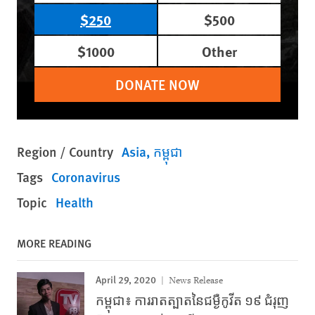
$250
$500
$1000
Other
DONATE NOW
Region / Country
Asia
កម្ពុជា
Tags
Coronavirus
Topic
Health
MORE READING
April 29, 2020
News Release
កម្ពុជា៖ ការរាតត្បាតនៃជម្ងឺកូវីត ១៩ ជំរុញ