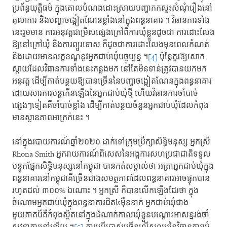
ប្រព័ន្ធយុត្តិធម៌​ ក្នុងគោល​បំណង​ដោះស្រាយ​បញ្ហា​កកស្ទះ​សំណុំរឿង​នៅ
តុលាការ​ និង​បញ្ហាចង្អៀតណែនខ្លាំង​នៅក្នុងពន្ធនាគារ ។​ វិធានការ​ទាំង
នេះ​រួមមាន​ ការអនុវត្ត​ជម្រើស​ផ្សេងក្រៅ​ពីការឃុំខ្លួន​ដូចជា​ ការដោះលែង​
ឱ្យនៅក្រៅឃុំ ​និងការព្យួរទោស​ ក៏ដូចជា​ការដោះលែង​មុនពេល​កំណត់​
និងដោយ​មានលក្ខខណ្ឌ​នូវអ្នកជាប់ឃុំ​បច្ចុប្បន្ន ។
[4]
​ ប៉ុន្តែ​គួរឱ្យសោក
ស្ដាយ​ដែលវិធានការ​ទាំងនេះ​កន្លងមក​ នៅតែមិនទាន់​ត្រូវបាន​យកមក
អនុវត្ត​ ដើម្បី​កាត់បន្ថយ​ឱ្យបានច្រើន​នៃបញ្ហា​ចង្អៀតណែន​ក្នុងពន្ធនាគារ​
ដោយសារ​ការបន្តកើនឡើង​នៃអ្នកជាប់ឃុំថ្មី​ ហើយ​វិធានការ​ចាំបាច់
ផ្សេងៗទៀត​គឺចាំបាច់ខ្លាំង​ ដើម្បី​កាត់បន្ថយ​ចំនួន​អ្នកជាប់ឃុំ​ដែលកំពុង​
មានស្ថានភាព​អាក្រក់នេះ ។​
នៅក្នុង​របាយការណ៍​ឆ្នាំ២០២០​ ដាក់​ទៅក្រុមប្រឹក្សា​សិទ្ធិមនុស្ស ​អ្នកស្រី
Rhona Smith​ អ្នករាយការណ៍​ពិសេស​នៃអង្គការ​សហប្រជាជាតិ​ទទួល
បន្ទុក​ផ្នែកសិទ្ធិមនុស្ស​នៅកម្ពុជា​ បានកត់សម្គាល់ថា ​អត្រាអ្នកជាប់ឃុំ​ក្នុង
ពន្ធនាគារ​នៅកម្ពុជា​គឺច្រើនជាង​សមត្ថភាព​ដែល​ពន្ធនាគារ​អាចផ្ទុកបាន​
រហូតដល់​ ៣០០% ឯណោះ ។​ អ្នកស្រី ​ក៏បានលើកឡើងដែរថា​ ក្នុង
ចំណោម​អ្នកជាប់ឃុំ​ក្នុងពន្ធនាគារ​ជិត​៤ម៉ឺននាក់ ​អ្នកជាប់ឃុំ​ជាង
មួយភាគបី​គឺកំពុងស្ថិត​នៅក្នុង​ដំណាក់កាល​ឃុំខ្លួន​បណ្ដោះអាសន្ន​រង់ចាំ