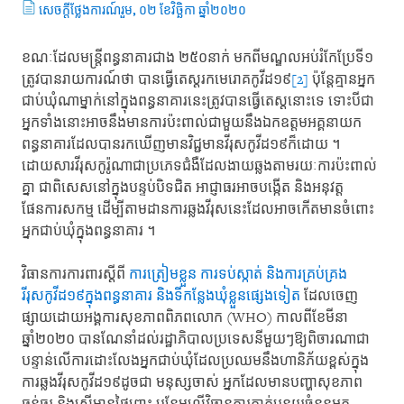
សេចក្តីថ្លែងការណ៍រួម, ០២ ខែវិច្ឆិកា ឆ្នាំ២០២០
ខណៈដែល​មន្ត្រីពន្ធនាគារ​ជាង ២៥០នាក់​ មកពី​មណ្ឌលអប់រំកែប្រែទី១​
ត្រូវបាន​រាយការណ៍ថា​ បានធ្វើ​តេស្តរកមេរោគ​កូវីដ១៩​
[2]
ប៉ុន្តែគ្មាន​អ្នក
ជាប់ឃុំ​ណាម្នាក់​នៅក្នុងពន្ធនាគារនេះ​ត្រូវបាន​ធ្វើតេស្ដ​នោះទេ ​ទោះបីជា​
អ្នកទាំងនោះ​អាចនឹងមាន​ការប៉ះពាល់​ជាមួយនឹង​ឯកឧត្ដម​អគ្គនាយក​
ពន្ធនាគារ​ដែលបាន​រកឃើញ​មានវិជ្ជមាន​វីរុសកូវីដ១៩​ក៏ដោយ ។​
ដោយសារ​វីរុសកូរ៉ូណាជា​ប្រភេទជំងឺ​ដែលងាយ​ឆ្លងតាមរយៈ​ការប៉ះពាល់
គ្នា​ ជាពិសេសនៅក្នុង​បន្ទប់បិទជិត​ អាជ្ញាធរ​អាចបង្កើត​ និងអនុវត្ត​
ផែនការ​សកម្ម​ ដើម្បី​តាមដាន​ការឆ្លងវីរុសនេះ​ដែលអាចកើត​មានចំពោះ​
អ្នកជាប់ឃុំ​ក្នុងពន្ធនាគារ ​។
វិធានការ​ការពារស្ដីពី​
ការត្រៀមខ្លួន​ ការទប់ស្កាត់​ និងការគ្រប់គ្រង​
រីរុសកូវីដ១៩​ក្នុងពន្ធនាគារ​ និងទីកន្លែងឃុំខ្លួន​ផ្សេងទៀត
​ ដែលចេញ
ផ្សាយ​ដោយអង្គការ​សុខភាពពិភពលោក​ (WHO)​ កាលពីខែមីនា​
ឆ្នាំ២០២០​ បានណែនាំ​ដល់រដ្ឋាភិបាល​ប្រទេសនីមួយៗ​ឱ្យពិចារណា​ជា
បន្ទាន់​លើការដោះលែង​អ្នកជាប់ឃុំ​ដែលប្រឈមនឹង​ហានិភ័យខ្ពស់​ក្នុង
ការ​ឆ្លងវីរុសកូវីដ១៩​ដូចជា ​មនុស្សចាស់​ អ្នកដែល​មានបញ្ហាសុខភាព​