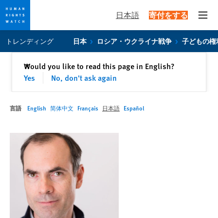
日本語
寄付をする
Open
Skip
Skip
トレンディング
日本
ロシア・ウクライナ戦争
子どもの権
to
to
cookie
main
閉じる
Would you like to read this page in English?
✕
privacy
content
Yes
No, don't ask again
notice
言語
English
简体中文
Français
日本語
Español