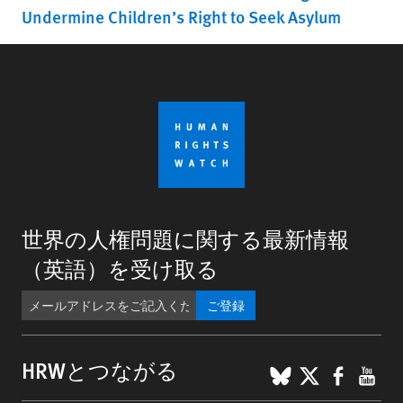
Undermine Children’s Right to Seek Asylum
世界の人権問題に関する最新情報
（英語）を受け取る
ご登録
BlueSky
X
Faceb
You
HRWとつながる