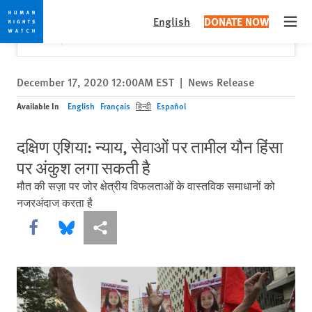
Skip
Skip
Close
Would you like to read this page in English?
✕
English
DONATE NOW
to
to
Open
Yes
No, don't ask again
cookie
main
privacy
content
notice
December 17, 2020 12:00AM EST
|
News Release
Available In
English
Français
हिन्दी
Español
दक्षिण एशिया: न्याय, सेवाओं पर तामील यौन हिंसा
पर अंकुश लगा सकती है
मौत की सज़ा पर जोर क्षेत्रीय विफलताओं के वास्तविक समाधानों को
नजरअंदाज करता है
Share this via Facebook
Share this via Bluesky
More sharing options