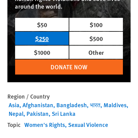
around the world.
$50
$100
$250
$500
$1000
Other
DONATE NOW
Region / Country
Asia
Afghanistan
Bangladesh
भारत
Maldives
Nepal
Pakistan
Sri Lanka
Topic
Women's Rights
Sexual Violence