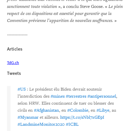
sanctionnent toute violation
», a conclu Steve Goose. «
Le plein
respect de ces dispositions est essentiel pour garantir que la
Convention prévienne l’apparition de nouvelles souffrances.
»
--------------
Articles
TdG.ch
Tweets
#US
: Le président élu Biden devrait soutenir
l’interdiction des
#mines
#terrestres
#antipersonnel
,
selon HRW. Elles continuent de tuer ou blesser des
civils en
#Afghanistan
, en
#Colombie
, en
#Libye
, au
#Myanmar
et ailleurs.
https://t.co/sNbl7xGE9I
#LandmineMonitor2020
#ICBL