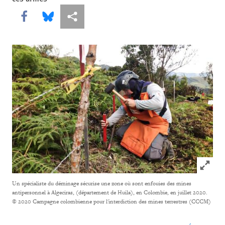
Share this via Facebook
Share this via Bluesky
Share this via Partagez
Click to
Un spécialiste du déminage sécurise une zone où sont enfouies des mines
antipersonnel à Algeciras, (département de Huila), en Colombie, en juillet 2020.
© 2020 Campagne colombienne pour l'interdiction des mines terrestres (CCCM)