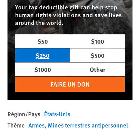
Your tax deductible gift can help stop
human rights violations and save lives
around the world.
$50
$100
$250
$500
$1000
Other
FAIRE UN DON
Région/Pays
États-Unis
Thème
Armes
Mines terrestres antipersonnel