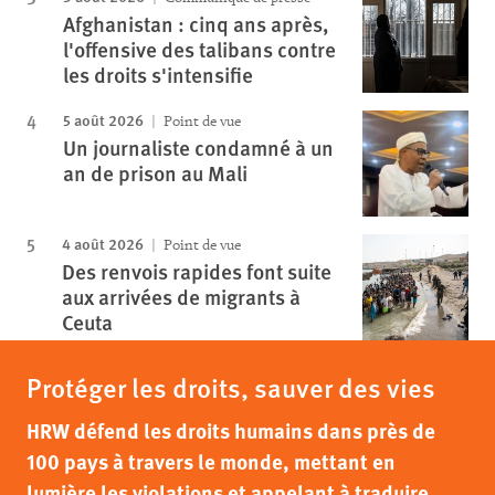
Afghanistan : cinq ans après,
l'offensive des talibans contre
les droits s'intensifie
5 août 2026
Point de vue
Un journaliste condamné à un
an de prison au Mali
4 août 2026
Point de vue
Des renvois rapides font suite
aux arrivées de migrants à
Ceuta
Protéger les droits, sauver des vies
HRW défend les droits humains dans près de
100 pays à travers le monde, mettant en
lumière les violations et appelant à traduire