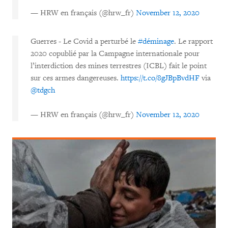
— HRW en français (@hrw_fr)
November 12, 2020
Guerres - Le Covid a perturbé le
#déminage
. Le rapport
2020 copublié par la Campagne internationale pour
l’interdiction des mines terrestres (ICBL) fait le point
sur ces armes dangereuses.
https://t.co/8gJBpBvdHF
via
@tdgch
— HRW en français (@hrw_fr)
November 12, 2020