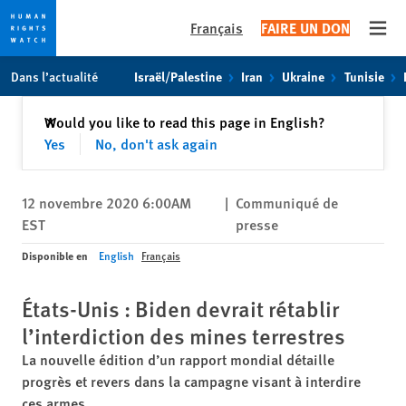
Français
FAIRE UN DON
Open
Skip
Skip
Dans l’actualité
Israël/Palestine
Iran
Ukraine
Tunisie
to
to
cookie
main
Fermer
Would you like to read this page in English?
✕
privacy
content
Yes
No, don't ask again
notice
12 novembre 2020 6:00AM
|
Communiqué de
EST
presse
Disponible en
English
Français
États-Unis : Biden devrait rétablir
l’interdiction des mines terrestres
La nouvelle édition d’un rapport mondial détaille
progrès et revers dans la campagne visant à interdire
ces armes