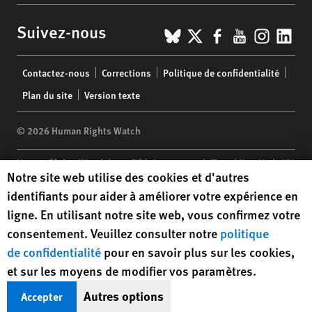
BlueSky
X
Facebook
YouTub
Insta
Lin
Suivez-nous
Footer
Contactez-nous
Corrections
Politique de confidentialité
menu
Plan du site
Version texte
© 2026 Human Rights Watch
Human Rights Watch
| 350 Fifth Avenue, 34th Floor | New York,
NY
Human Rights Watch cookie preferences
Notre site web utilise des cookies et d'autres
10118-3299
USA
|
t
1.212.290.4700
identifiants pour aider à améliorer votre expérience en
Human Rights Watch
is a 501(C)(3) nonprofit registered in the US
ligne. En utilisant notre site web, vous confirmez votre
under EIN: 13-2875808
consentement. Veuillez consulter notre
politique
de confidentialité
pour en savoir plus sur les cookies,
et sur les moyens de modifier vos paramètres.
Autres options
Accepter