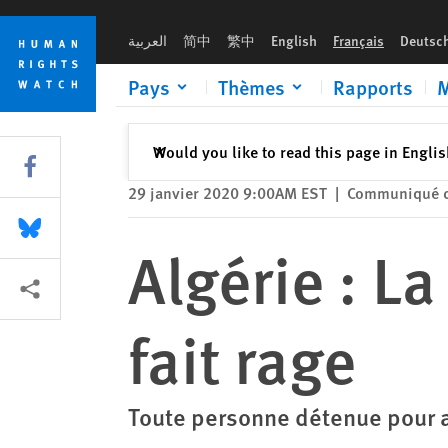
Skip
Skip
Algérie : La répression post-électorale fait rage
to
to
العربية
简中
繁中
English
Français
Deutsc
cookie
main
privacy
content
Pays
Thèmes
Rapports
M
notice
Fermer
Would you like to read this page in Engli
✕
Share this via Facebook
29 janvier 2020 9:00AM EST
|
Communiqué d
Share this via Bluesky
Algérie : L
Share this via Partagez
fait rage
Toute personne détenue pour av