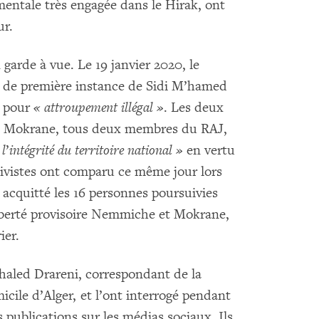
entale très engagée dans le Hirak, ont
ur.
garde à vue. Le 19 janvier 2020, le
l de première instance de Sidi M’hamed
x pour
« attroupement illégal »
. Les deux
 Mokrane, tous deux membres du RAJ,
 l
’
intégrité du territoire national »
en vertu
ctivistes ont comparu ce même jour lors
 acquitté les 16 personnes poursuivies
liberté provisoire Nemmiche et Mokrane,
ier.
 Khaled Drareni, correspondant de la
cile d’Alger, et l’ont interrogé pendant
 publications sur les médias sociaux. Ils