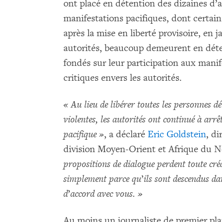
ont placé en détention des dizaines d’a
manifestations pacifiques, dont certai
après la mise en liberté provisoire, en j
autorités, beaucoup demeurent en déte
fondés sur leur participation aux manif
critiques envers les autorités.
« Au lieu de libérer toutes les personnes 
violentes, les autorités ont continué à arrê
pacifique »
, a déclaré
Eric Goldstein
, di
division Moyen-Orient et Afrique du
propositions de dialogue perdent toute créd
simplement parce qu
’
ils sont descendus da
d
’
accord avec vous. »
Au moins un journaliste de premier pla