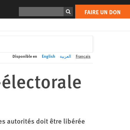
FAIRE UN DON
Print
Rechercher
FAIRE UN DON
Disponible en
English
العربية
Français
-électorale
 autorités doit être libérée