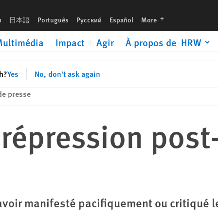
languages
h
日本語
Português
Русский
Español
More
ultimédia
Impact
Agir
À propos de HRW
sh?
Yes
No, don't ask again
e presse
a répression post
oir manifesté pacifiquement ou critiqué les