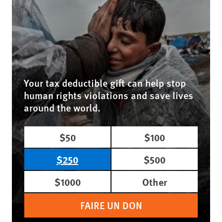
Your tax deductible gift can help stop
human rights violations and save lives
around the world.
$50
$100
$250
$500
$1000
Other
FAIRE UN DON