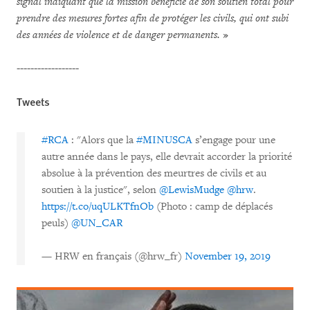
signal indiquant que la mission bénéficie de son soutien total pour
prendre des mesures fortes afin de protéger les civils, qui ont subi
des années de violence et de danger permanents.
»
------------------
Tweets
#RCA
: "Alors que la
#MINUSCA
s’engage pour une
autre année dans le pays, elle devrait accorder la priorité
absolue à la prévention des meurtres de civils et au
soutien à la justice", selon
@LewisMudge
@hrw
.
https://t.co/uqULKTfnOb
(Photo : camp de déplacés
peuls)
@UN_CAR
— HRW en français (@hrw_fr)
November 19, 2019