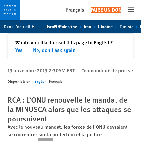
Français
FAIRE UN DON
Open
Skip
Skip
Dans l’actualité
Israël/Palestine
Iran
Ukraine
Tunisie
to
to
cookie
main
Fermer
Would you like to read this page in English?
✕
privacy
content
Yes
No, don't ask again
notice
19 novembre 2019 2:30AM EST
|
Communiqué de presse
Disponible en
English
Français
RCA : L’ONU renouvelle le mandat de
la MINUSCA alors que les attaques se
poursuivent
Avec le nouveau mandat, les forces de l’ONU devraient
se concentrer sur la protection et la justice