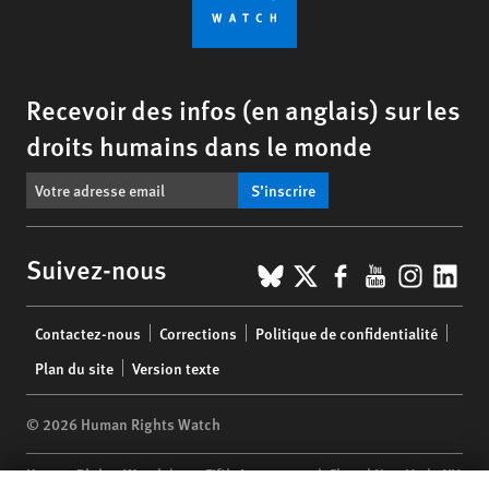
Recevoir des infos (en anglais) sur les
droits humains dans le monde
S’inscrire
BlueSky
X
Facebook
YouTub
Insta
Lin
Suivez-nous
Footer
Contactez-nous
Corrections
Politique de confidentialité
menu
Plan du site
Version texte
© 2026 Human Rights Watch
Human Rights Watch
| 350 Fifth Avenue, 34th Floor | New York,
NY