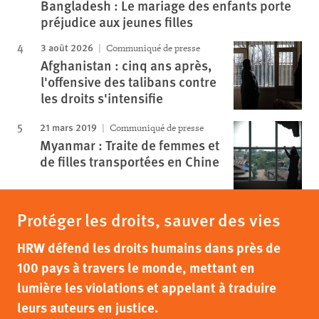
Bangladesh : Le mariage des enfants porte
préjudice aux jeunes filles
3 août 2026
Communiqué de presse
Afghanistan : cinq ans après,
l'offensive des talibans contre
les droits s'intensifie
21 mars 2019
Communiqué de presse
Myanmar : Traite de femmes et
de filles transportées en Chine
Protéger les droits, sauver des vies
HRW défend les droits humains dans près de
100 pays à travers le monde, mettant en
lumière les violations et appelant à traduire
leurs auteurs en justice.