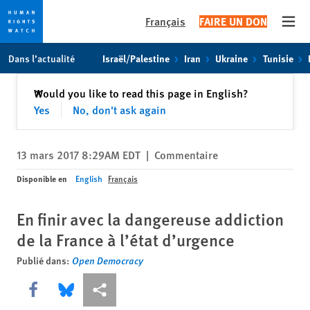
Français
FAIRE UN DON
Open
Skip
Skip
Dans l’actualité
Israël/Palestine
Iran
Ukraine
Tunisie
to
to
cookie
main
Fermer
Would you like to read this page in English?
✕
privacy
content
Yes
No, don't ask again
notice
13 mars 2017 8:29AM EDT
|
Commentaire
Disponible en
English
Français
En finir avec la dangereuse addiction
de la France à l’état d’urgence
Publié dans:
Open Democracy
Share this via Facebook
Share this via Bluesky
Share this via Partagez