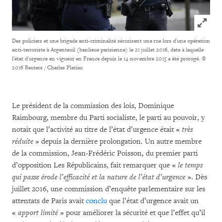
Click to
Des policiers et une brigade anti-criminalité sécurisent une rue lors d'une opération
anti-terroriste à Argenteuil (banlieue parisienne) le 21 juillet 2016, date à laquelle
l'état d'urgence en vigueur en France depuis le 14 novembre 2015 a été prorogé.
©
2016 Reuters / Charles Platiau
Le président de la commission des lois, Dominique
Raimbourg, membre du Parti socialiste, le parti au pouvoir, y
notait que l’activité au titre de l’état d’urgence était «
très
réduite
» depuis la dernière prolongation. Un autre membre
de la commission, Jean-Frédéric Poisson, du premier parti
d’opposition Les Républicains, fait remarquer que «
le temps
qui passe érode l’efficacité et la nature de l’état d’urgence
». Dès
juillet 2016, une commission d’enquête parlementaire sur les
attentats de Paris avait
conclu
que l’état d’urgence avait un
«
apport limité
» pour améliorer la sécurité et que l’effet qu’il